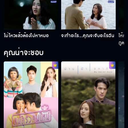
ไม่ไหวแล้วต้องไปหาหมอ
จะทำอะไร...คุณจะจับอะไรฉัน
ให้เ
ภูต
คุณน่าจะชอบ