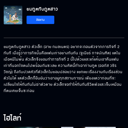
ยมทูตกับภูตสาว
ติดตาม
ยมทูตกับภูตสาว ตัวเล็ก (อาย กมลเนตร) อยากจะถอนตัวจากภารกิจที่ 2 
ทันที เมื่อรู้ว่าภารกิจนั้นคือแฟนเก่าอย่างทันทัน (จูเนียร์ กาจบัณฑิต) แต่ใน
เมื่อหนีไม่พ้น ตัวเล็กจึงยอมทำภารกิจที่ 2 นี้ไปด้วยและแก้แค้นเอาคืนแฟน
เก่าที่นอกใจตนไปพร้อมกันซะเลย ความคิดนี้ทำเอาท่านทูต (ออกัส วชิร
วิชญ์) ถึงกับปวดหัวที่ตัวเล็กไม่ยอมปล่อยวาง แยกแยะเรื่องงานกับเรื่องส่วน
ตัวไม่ได้ แต่ตัวเล็กก็ยืนยันว่าเอาอยู่ทุกสถานการณ์ เพียงแต่ว่าก่อนที่จะ
เปลี่ยนใจให้ทันทันไม่ฆ่าตัวตาย ตัวเล็กขอทำให้ทันทันชีวิตพังและเจ็บเหมือน
ที่ตนเคยเจ็บซะก่อน
ไฮไลท์