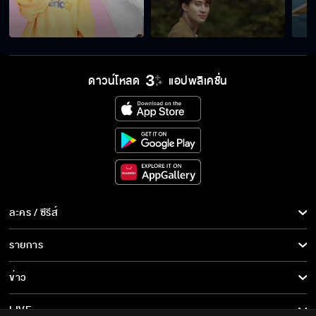
ดาวน์โหลด
แอปพลิเคชั่น
ละคร / ซีรีส์
ละคร/ซีรีส์
รายการ
ซีรีส์นานาชาติ
รายการทั้งหมด
ข่าว
การ์ตูน & เกม
ข่าวทั้งหมด
LIVE