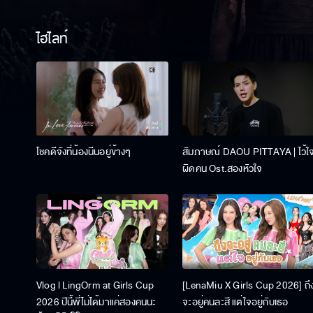
ไฮไลท์
โชคดีจังที่น้องนีนอยู่ข้างๆ
สัมภาษณ์ DAOU PITTAYA | ไว้ใ
ผิดคน Ost.สองหัวใจ
Vlog l LingOrm at Girls Cup
[LenaMiu X Girls Cup 2026] ถึ
2026 ปีนี้พี่ไม่ได้มาแค่สองคนนะ
จะอยู่คนละสี แต่ใจอยู่กับเธอ