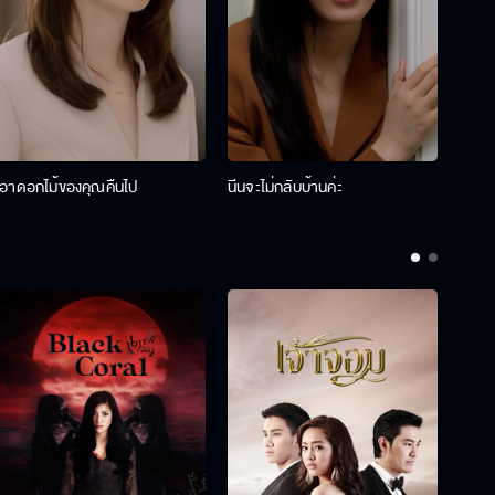
เอาดอกไม้ของคุณคืนไป
นีนจะไม่กลับบ้านค่ะ
นินท