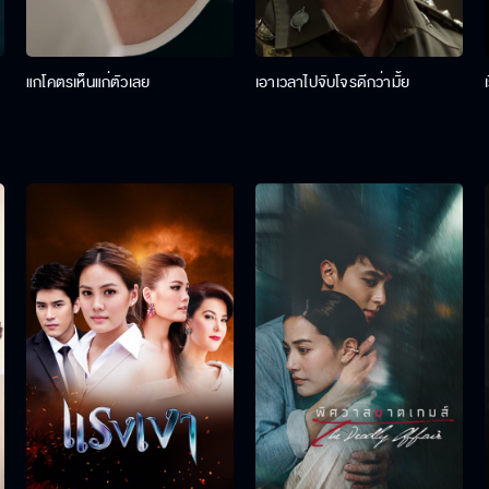
แกโคตรเห็นแก่ตัวเลย
เอาเวลาไปจับโจรดีกว่ามั้ย