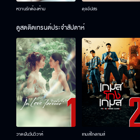
หวานรักต้องห้าม
ดุจอัปสร
ดูสดติดเทรนด์ประจำสัปดาห์
วาดฝันวันวิวาห์
เกมส์โกงเกมส์