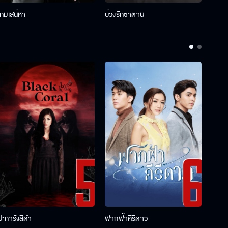
เกมเสน่หา
บ่วงรักซาตาน
บ่วงห
ปะการังสีดำ
ฟากฟ้าคีรีดาว
พ่อคร