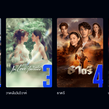
วาดฝันวันวิวาห์
ธาตรี