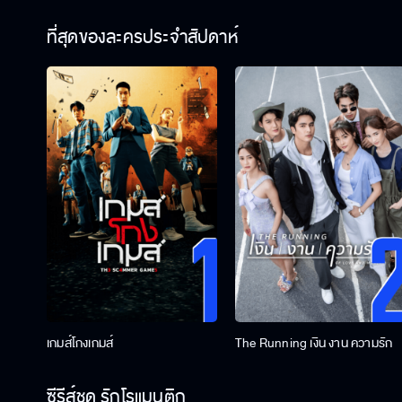
ที่สุดของละครประจำสัปดาห์
เกมส์โกงเกมส์
The Running เงิน งาน ความรัก
ซีรีส์ชุด รักโรแมนติก