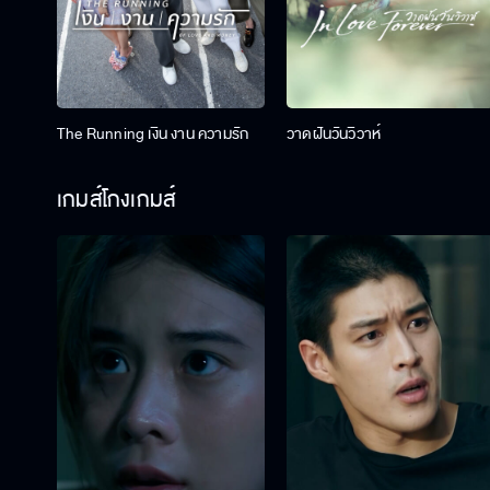
The Running เงิน งาน ความรัก
วาดฝันวันวิวาห์
เกมส์โกงเกมส์