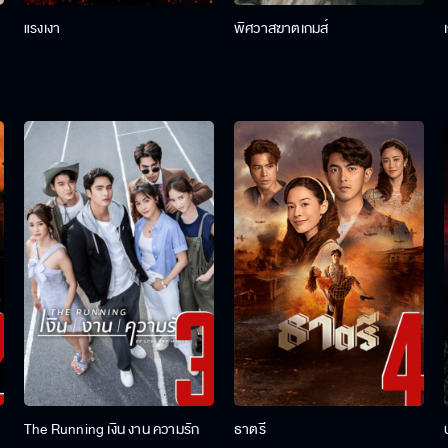
แรงเงา
พิศวาสฆาตเกมส์
The Running เงิน งาน ความรัก
ธาตรี