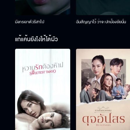
มังกรเอาตัวริสาไป
ฉันสัญญาไว้ ว่าจะปกป้องยัยนั่น
แก้แค้นยังไงให้ได้ผัว