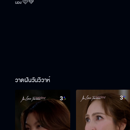
น้อง 🩷💚
วาดฝันวันวิวาห์