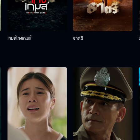
เกมส์โกงเกมส์
ธาตรี