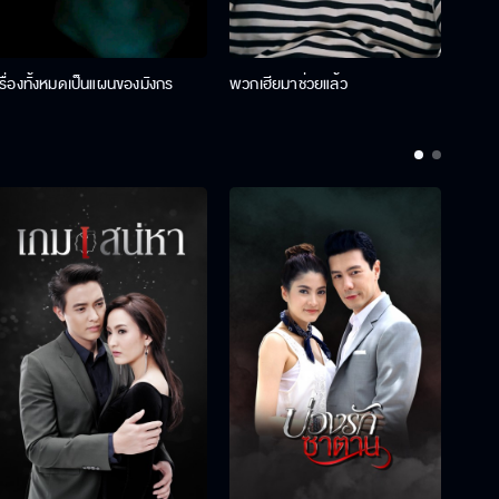
เรื่องทั้งหมดเป็นแผนของมังกร
พวกเฮียมาช่วยแล้ว
ที่ป๊า