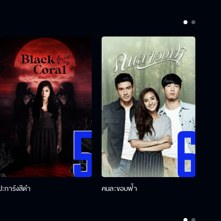
ปะการังสีดำ
คนละขอบฟ้า
ผู้กอ