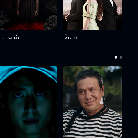
ปะการังสีดำ
เจ้าจอม
รักกั