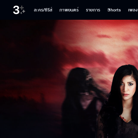
ละคร/ซีรีส์
ภาพยนตร์
รายการ
Shorts
เพลง