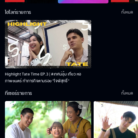
ไฮไลท์รายการ
ทั้งหมด
Highlight Tate Time EP.3 | #เทศน์อุ้ม เที่ยว หอ
ภาพยนตร์ ทำภารกิจตามรอย “ใจพิสุทธิ์“
ทีเซอร์รายการ
ทั้งหมด