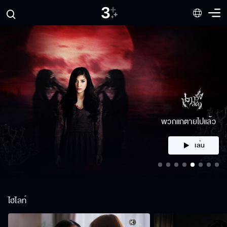
คลิก
ไฮไลท์