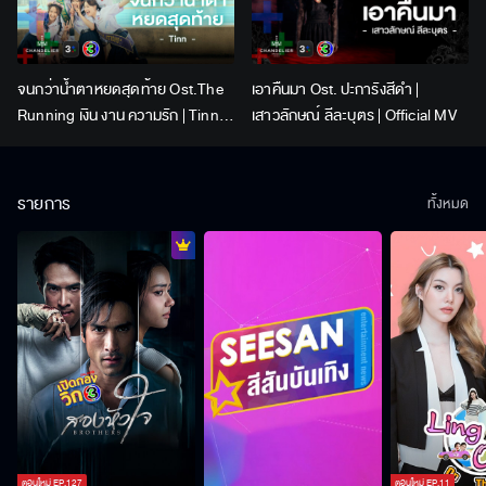
จนกว่าน้ำตาหยดสุดท้าย Ost.The
เอาคืนมา Ost. ปะการังสีดำ |
Running เงิน งาน ความรัก | Tinn |
เสาวลักษณ์ ลีละบุตร | Official MV
Official MV
รายการ
ทั้งหมด
ตอนใหม่
EP.
127
ตอนใหม่
EP.
11