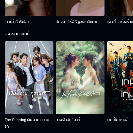
เมาแล้วรักรึเปล่า
ฉันจะทำให้พี่รัญจน์เกลียดแก
แผนนี้เราต้องช่ว
ละครออนแอร์
The Running เงิน งาน ความ
วาดฝันวันวิวาห์
เกมส์โกงเกมส์
รัก