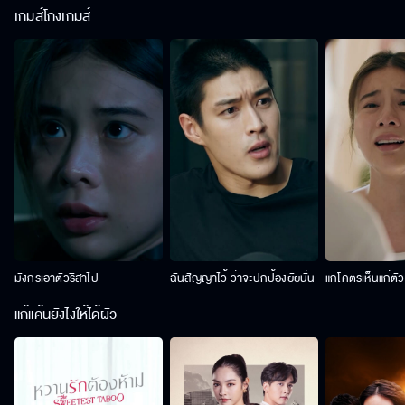
เกมส์โกงเกมส์
มังกรเอาตัวริสาไป
ฉันสัญญาไว้ ว่าจะปกป้องยัยนั่น
แกโคตรเห็นแก่ตั
แก้แค้นยังไงให้ได้ผัว