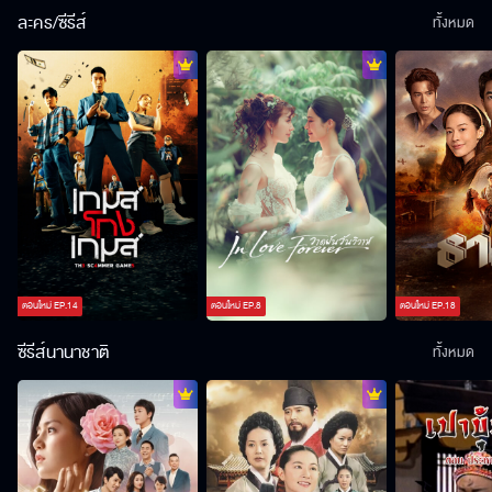
ละคร/ซีรีส์
ทั้งหมด
ตอนใหม่
EP.
14
ตอนใหม่
EP.
8
ตอนใหม่
EP.
18
ซีรีส์นานาชาติ
ทั้งหมด