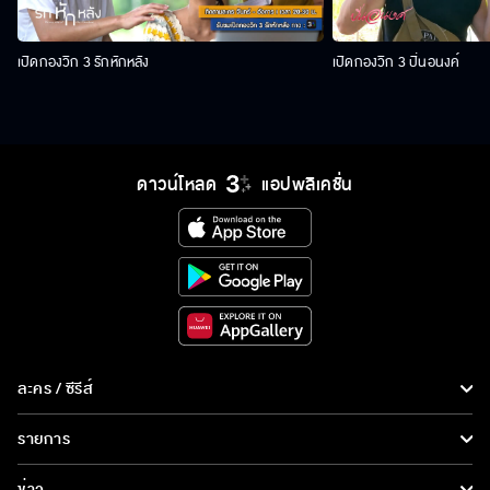
เปิดกองวิก 3 รักหักหลัง
เปิดกองวิก 3 ปิ่นอนงค์
ดาวน์โหลด
แอปพลิเคชั่น
ละคร / ซีรีส์
ละคร/ซีรีส์
รายการ
ซีรีส์นานาชาติ
รายการทั้งหมด
ข่าว