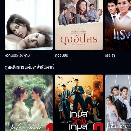
หวานรักต้องห้าม
ดุจอัปสร
แรงเงา
ดูสดติดเทรนด์ประจำสัปดาห์