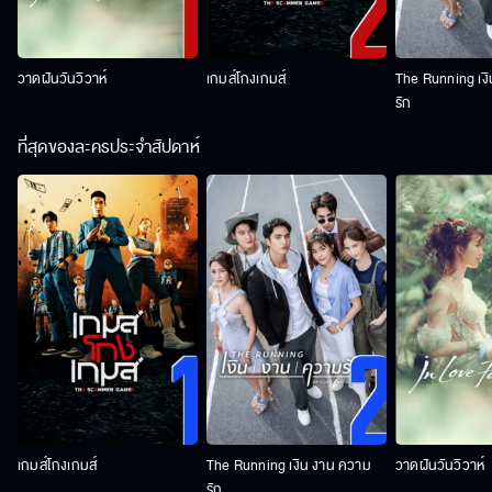
วาดฝันวันวิวาห์
เกมส์โกงเกมส์
The Running เง
รัก
ที่สุดของละครประจำสัปดาห์
เกมส์โกงเกมส์
The Running เงิน งาน ความ
วาดฝันวันวิวาห์
รัก