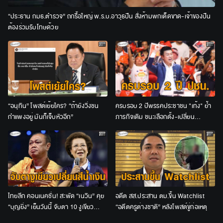
“ประธาน กมธ.ตำรวจ” ถกรื้อใหญ่ พ.ร.บ.อาวุธปืน สั่งห้ามพกเด็ดขาด-เจ้าของปืน
ต้องร่วมรับโทษด้วย
“อนุทิน” โพสต์เย้ยใคร? “ถ้ายังวิ่งชน
ครบรอบ 2 ปีพรรคประชาชน "เท้ง" ย้ำ
กำแพงอยู่ มันก็เจ็บหัวอีก”
ภารกิจเดิม ชนะเลือกตั้ง-เปลี่ยน
ประเทศ-คืนอำนาจให้ประชาชน
ไทยลีก คอนเนคชั่น! สะพัด “เนวิน” คุย
อดีต สส.ประสาน ตม.ขึ้น Watchlist
“บุญยิ่ง” เย็นวันนี้ จับตา 10 งูเขียว
“อดีตครูต่างชาติ” หลังโพสต์ขู่ก่อเหตุ
เปลี่ยนสีน้ำเงินหรือไม่