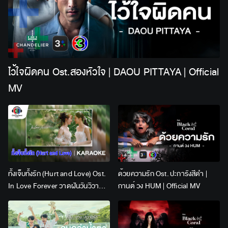
ไว้ใจผิดคน Ost.สองหัวใจ | DAOU PITTAYA | Official
MV
ทั้งเจ็บทั้งรัก (Hurt and Love) Ost.
ด้วยความรัก Ost. ปะการังสีดำ |
In Love Forever วาดฝันวันวิวาห์ |
กานต์ วง HUM | Official MV
Lingling Kwong x Orm
Kornnaphat | Official Karaoke