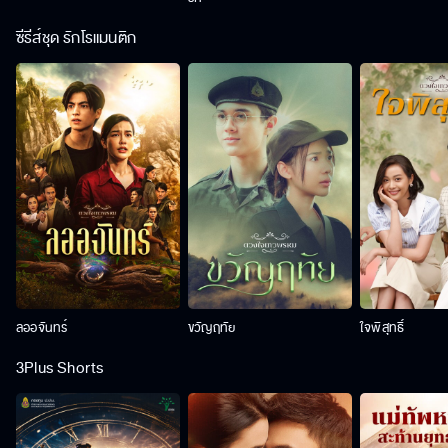
ซีรีส์ชุด รักโรแมนติก
ลออจันทร์
ขวัญฤทัย
ใจพิสุทธิ์
3Plus Shorts