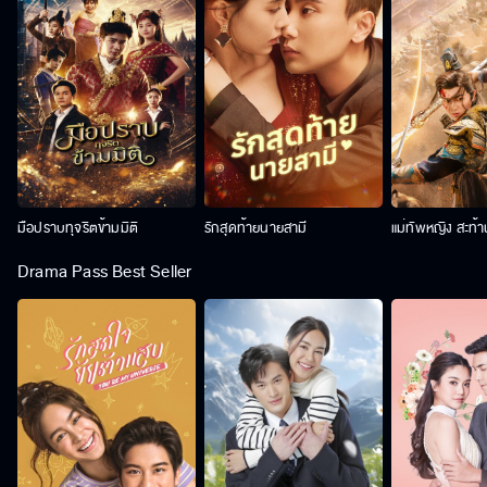
มือปราบทุจริตข้ามมิติ
รักสุดท้ายนายสามี
แม่ทัพหญิง สะท้
Drama Pass Best Seller