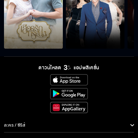
ดาวน์โหลด
แอปพลิเคชั่น
ละคร / ซีรีส์
ละคร/ซีรีส์