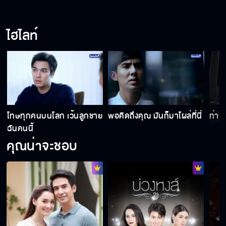
ไฮไลท์
โทษทุกคนบนโลก เว้นลูกชาย
พอคิดถึงคุณ มันก็มาโผล่ที่นี่
ท่านเ
ฉันคนนี้
คุณน่าจะชอบ