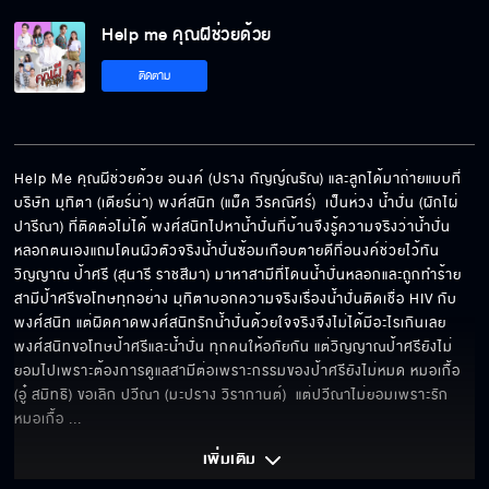
Help me คุณผีช่วยด้วย
ติดตาม
Help Me คุณผีช่วยด้วย อนงค์ (ปราง กัญญ์ณรัณ) และลูกได้มาถ่ายแบบที่
บริษัท มุทิตา (เดียร์น่า) พงศ์สนิท (แม็ค วีรคณิศร์)  เป็นห่วง น้ำปั่น (ผักไผ่ 
ปารีณา) ที่ติดต่อไม่ได้ พงศ์สนิทไปหาน้ำปั่นที่บ้านจึงรู้ความจริงว่าน้ำปั่น
หลอกตนเองแถมโดนผัวตัวจริงน้ำปั่นซ้อมเกือบตายดีที่อนงค์ช่วยไว้ทัน 
วิญญาณ ป้าศรี (สุนารี ราชสีมา) มาหาสามีที่โดนน้ำปั่นหลอกและถูกทำร้าย 
สามีป้าศรีขอโทษทุกอย่าง มุทิตาบอกความจริงเรื่องน้ำปั่นติดเชื่อ HIV กับ
พงศ์สนิท แต่ผิดคาดพงศ์สนิทรักน้ำปั่นด้วยใจจริงจึงไม่ได้มีอะไรเกินเลย 
พงศ์สนิทขอโทษป้าศรีและน้ำปั่น ทุกคนให้อภัยกัน แต่วิญญาณป้าศรียังไม่
ยอมไปเพราะต้องการดูแลสามีต่อเพราะกรรมของป้าศรียังไม่หมด หมอเกื้อ 
(อู๋ สมิทธิ) ขอเลิก ปวีณา (มะปราง วิรากานต์)  แต่ปวีณาไม่ยอมเพราะรัก
หมอเกื้อ 
... 
เพิ่มเติม 