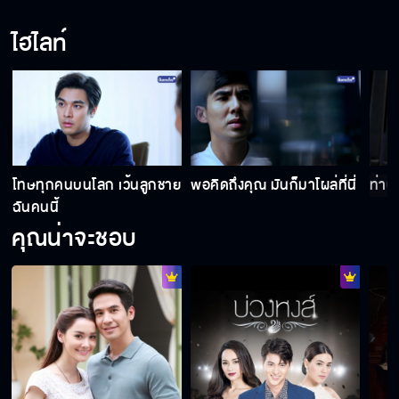
ไฮไลท์
โทษทุกคนบนโลก เว้นลูกชาย
พอคิดถึงคุณ มันก็มาโผล่ที่นี่
ท่านเ
ฉันคนนี้
คุณน่าจะชอบ