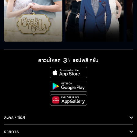
ดาวน์โหลด
แอปพลิเคชั่น
ละคร / ซีรีส์
ละคร/ซีรีส์
รายการ