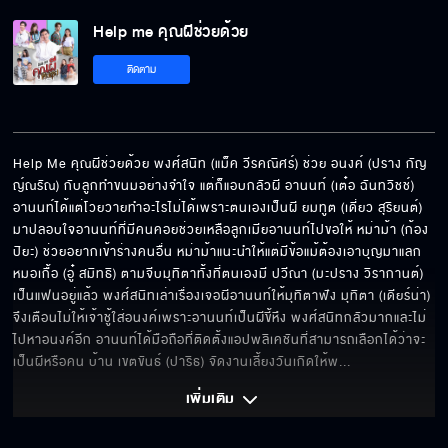
Help me คุณผีช่วยด้วย
Help me คุณผีช่วยด้วย EP.6[8/8]
ติดตาม
Help Me คุณผีช่วยด้วย พงศ์สนิท (แม็ค วีรคณิศร์) ช่วย อนงค์ (ปราง กัญ
ญ์ณรัณ) กับลูกทำขนมอย่างจำใจ แต่ก็แอบกลัวผี อานนท์ (เต๋อ ฉันทวิชช์) 
อานนท์ได้แต่โวยวายทำอะไรไม่ได้เพราะตนเองเป็นผี ยมทูต (เดี่ยว สุริยนต์) 
มาปลอบใจอานนท์ที่มีคนคอยช่วยเหลือลูกเมียอานนท์ไปขอให้ หม่าม้า (ก้อง 
ปิยะ) ช่วยอยากเข้าร่างคนอื่น หม่าม้าแนะนำให้แต่มีข้อแม้ต้องเอาบุญมาแลก 
หมอเกื้อ (อู๋ สมิทธิ) ตามจีบมุทิตาทั้งที่ตนเองมี ปวีณา (มะปราง วิรากานต์) 
เป็นแฟนอยู่แล้ว พงศ์สนิทเล่าเรื่องเจอผีอานนท์ให้มุทิตาฟัง มุทิตา (เดียร์น่า) 
จึงเตือนไม่ให้เจ้าชู้ใส่อนงค์เพราะอานนท์เป็นผีขี้หึง พงศ์สนิทกลัวมากและไม่
ไปหาอนงค์อีก อานนท์ได้มือถือที่ติดตั้งแอปพลิเคชันที่สามารถเลือกได้ว่าจะ
เป็นผีหรือคน บ้าน เขตขันธ์ (ปาริธ) จัดงานเลี้ยงวันเกิดให้พ
... 
เพิ่มเติม 