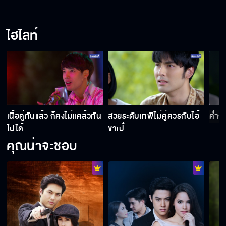
สึกแล้ว แต่งงานกันเถอะนะ
ไฮไลท์
เรือนหอจะต้องลุกเป็นไฟด้วยมือของฉัน
ถ้าพี่ไม่ตัดสินใจ ความรักของเราก็คงจบ
น
เนื้อคู่กันแล้ว ก็คงไม่แคล้วกัน
สวยระดับเทพีไม่คู่ควรกับไอ้
ค่ำๆ
ไปได้
ขาเป๋
คุณน่าจะชอบ
หลวงพี่อ่านจดหมายแล้วว่ายังไง
ฉันคงไม่มีวาสนากับพี่ไพฑูรย์แล้วใช่มั้ย