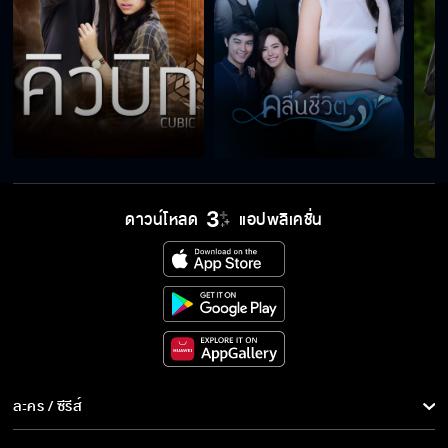
เอ็งไม่มีวันได้แต่งงานกับพระไพฑูรย์
ฉันยังไม่ตายหรอกพ่อ
ดาวน์โหลด
แอปพลิเคชั่น
มึงเลิกร้องเพลงนี้สักทีได้มั้ยวะ
ทำไมพี่ไม่ห้ามแม่
เอ็งซื้ออะไรมาฝากพี่บ้าง
ละคร / ซีรีส์
ละคร/ซีรีส์