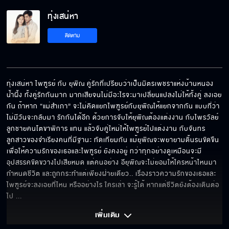
ทุ่งเสน่หา
ฝากดูแม่แทนข้าด้วย
ติดตาม
อีกาลกิณี อีดวงกินผัว
ทุ่งเสน่หา ไพฑูรย์ กับ ยุพิณ คู่รักที่เปรียบว่าเป็นมิตรเพชราแห่งบ้านหนอง 
น้ำผึ้ง ทั้งคู่รักกันมาก มากเสียจนไม่มีอะไรจะมาเปลี่ยนแปลงไม่ให้ทั้งคู่ ลงเอย
กัน ถ้าหาก “แม่สำเภา” จะไม่คิดแยกไพฑูรย์กับยุพิณให้แยกจากกัน แบบที่ว่า
ฉันท้องกับ ผไท เทพทอง
ไม่มีวันจะกลับมา รักกันได้อีก ด้วยการจับให้ยุพิณต้องแต่งงาน กับไพรวัลย์
ลูกชายคนโตขาพิการ แทน แล้วจับคู่ใหม่ให้ไพฑูรย์ไปแต่งงาน กับจันทร
ลูกสาวของจำเรียงคนที่มีฐานะ ทัดเทียมกัน แม้ยุพิณจะพยายามดิ้นรนขัดขืน 
เพื่อให้ความรักของเธอและไพฑูรย์ ยังคงอยู่ ทว่าทุกอย่างดูเหมือนจะมี
ชีวิตกูพัง เพราะมึงอีโง่
อุปสรรคขัดขวางไปเสียหมด แต่คนอย่าง อียุพิณจะไม่ยอมให้ใครหน้าไหนมา
กำหนดชีวิต และถูกกระทำแต่เพียงฝ่ายเดียว.. เรื่องราวความรักของเธอและ
ไพฑูรย์จะลงเอยที่ไหน หรืออย่างไร ใครเล่า จะรู้ได้ หากแต่ชีวิตยังต้องเดินต่อ
ไป 
... 
ป้าต้องเปลี่ยนตัวเจ้าสาว
เพิ่มเติม 