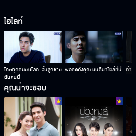
ไฮไลท์
โทษทุกคนบนโลก เว้นลูกชาย
พอคิดถึงคุณ มันก็มาโผล่ที่นี่
ท่านเ
ฉันคนนี้
คุณน่าจะชอบ