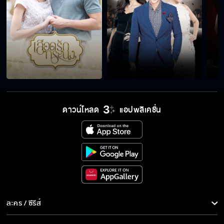
ดาวน์โหลด
แอปพลิเคชั่น
ละคร / ซีรีส์
ละคร/ซีรีส์