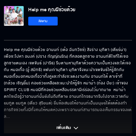
Help me คุณผีช่วยด้วย EP.3[5/8]
Help me คุณผีช่วยด้วย
ติดตาม
Help me คุณผีช่วยด้วย EP.3[6/8]
Help me คุณผีช่วยด้วย อานนท์ (เต๋อ ฉันทวิชช์) สิงร่าง มุทิตา (เดียร์น่า) 
Help me คุณผีช่วยด้วย EP.3[7/8]
เพื่อจะไปหา อนงค์ (ปราง กัญญ์ณรัณ) ที่คลอดลูกชาย อานนท์ดีใจที่ได้เจอ
ลูกชายตนเอง เขตขันธ์ (ปาริธ) รีบตามหามุทิตาด้วยความเป็นห่วงและได้เจอ
กับ หมอเกื้อ (อู๋ สมิทธิ) แฟนเก่ามุทิตา มุทิตาจึงแนะนำเขตขันธ์ให้รู้จักกับ
หมอเกื้อบอกหมอเกื้อว่าทั้งคู่และกำลังจะแต่งงานกัน อานนท์ได้ ตาเจ้าที่ 
Help me คุณผีช่วยด้วย EP.3[8/8]
(กล้วย เชิญยิ้ม) คอยช่วยเหลือและแนะนำให้รู้จัก หม่าม้า (ก้อง ปิยะ) เจ้าของ 
SPIRIT CLUB หมอผีที่คอยช่วยเหลือบรรดาผีเร่ร่อนไว้มากมาย  หม่าม้า
ตกใจเมื่อรู้ว่าอานนท์นั้นยังไม่ถึงที่ตาย อานนท์โกรธมากรีบไปอาละวาดกับ
ยมทูต ยมทูต (เดี่ยว สุริยนต์) ยื่นข้อเสนอให้อานนท์เป็นมนุษย์ได้แต่ต้องทำ
ภารกิจช่วยทั้งผีทั้งคนให้หมดห่วงเพราะอานนท์สามารถมองเห็นกรรมของแต่
ล
... 
เพิ่มเติม 