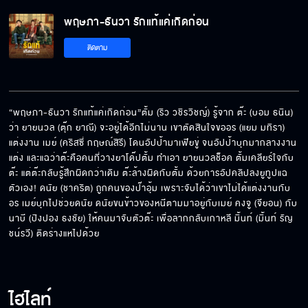
พฤษภา-ธันวา รักแท้แค่เกิดก่อน EP.12[5/8]
พฤษภา-ธันวา รักแท้แค่เกิดก่อน
ติดตาม
พฤษภา-ธันวา รักแท้แค่เกิดก่อน EP.12[6/8]
“พฤษภา-ธันวา รักแท้แค่เกิดก่อน”ตั้ม (ริว วชิรวิชญ์) รู้จาก ต๊ะ (บอม ธนิน) 
พฤษภา-ธันวา รักแท้แค่เกิดก่อน EP.12[7/8]
ว่า ยายนวล (ตุ๊ก ยาณี) จะอยู่ได้อีกไม่นาน เขาตัดสินใจขออร (แยม มทิรา) 
แต่งงาน เมย์ (คริสซี่ กฤษณ์สิรี) โดนอัปป้ามาเฟียขู่ จนอัปป้าบุกมากลางงาน
แต่ง และแฉว่าต๊ะคือคนที่วางยาโด๊ปตั้ม ทำเอา ยายนวลช็อค ตั้มเคลียร์ใจกับ
ต๊ะ แต่ต๊ะกลับรู้สึกผิดกว่าเดิม ต๊ะล้างผิดกับตั้ม ด้วยการอัปคลิปลงยูทูปแฉ
พฤษภา-ธันวา รักแท้แค่เกิดก่อน EP.12[8/8]
ตัวเอง! ดนัย (ชาคริต) ถูกคนของป๊าอุ้ม เพราะจับได้ว่าเขาไม่ได้แต่งงานกับ
อร เมย์บุกไปช่วยดนัย ดนัยขนข้าวของหนีตามมาอยู่กับเมย์ คงจู (จียอน) กับ 
นาบี (ปิงปอง ธงชัย) ให้คนมาจับตัวต๊ะ เพื่อลากกลับเกาหลี มิ้นท์ (มิ้นท์ รัญ
ชน์รวี) ติดร่างแหไปด้วย
ไฮไลท์