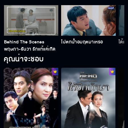
Behind The Scenes
ไปตกน้ำอมฤตมาเหรอ
ได้เ
พฤษภา-ธันวา รักแท้แค่เกิด
ก่อน EP.1
คุณน่าจะชอบ