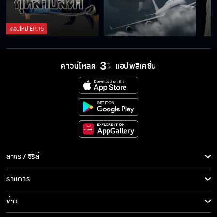
ตอนใหม่
EP.
15
ดาวน์โหลด
แอปพลิเคชั่น
ละคร / ซีรีส์
ละคร/ซีรีส์
รายการ
ซีรีส์นานาชาติ
รายการทั้งหมด
ข่าว
การ์ตูน & เกม
ข่าวทั้งหมด