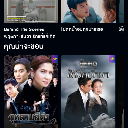
Behind The Scenes
ไปตกน้ำอมฤตมาเหรอ
ได้เ
พฤษภา-ธันวา รักแท้แค่เกิด
ก่อน EP.1
คุณน่าจะชอบ