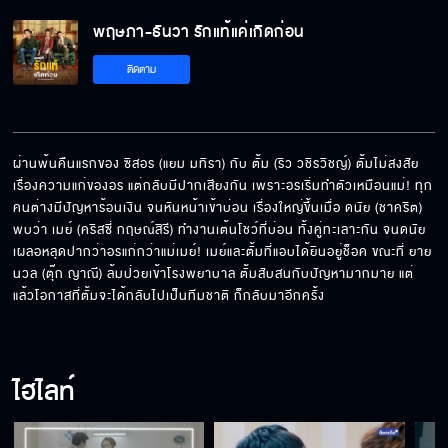
พฤษภา-ธันวา รักแท้แค่เกิดก่อน
ติดตาม
ผ่านพ้นคืนแรกของ ซิสอร (แยม มทิรา) กับ ตั้ม (ริว วชิรวิชญ์) ตั้มไม่สงสัย
เรื่องความแก่ของอร แต่กลับมีปากเสียงกัน เพราะอรเริ่มทำตัวเหมือนแม่! ทุก
คนต่างมีปัญหาร้อนเงิน จนหันหน้าเข้าบ่อน เรื่องใหญ่ขึ้นเมื่อ ดนัย (ชาคริต) 
พบว่า เมย์ (คริสซี่ กฤษณ์สิรี) ทำงานเต้นโชว์ที่บ่อน ทั้งคู่ทะเลาะกัน จนดนัย
เผลอหลุดปากว่าอรแก่กว่าแม่เมย์! เมย์และตั้มที่แอบได้ยินอยู่ช็อค ขณะที่ ยาย
นวล (ตุ๊ก ญาณี) ล้มป่วยเข้าโรงพยาบาล ตั้มสับสนกับปัญหามากมาย แต่
แล้วโอกาสที่ตั้มจะได้กลับไปเป็นทีมชาติ ก็กลับมาอีกครั้ง
ไฮไลท์