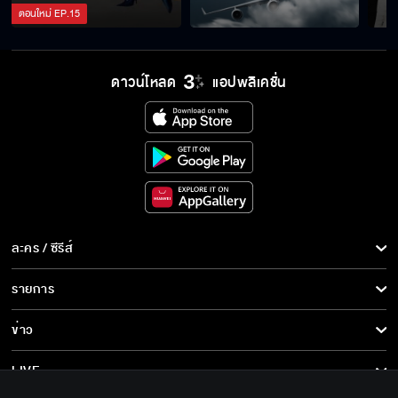
ตอนใหม่
EP.
15
ดาวน์โหลด
แอปพลิเคชั่น
ละคร / ซีรีส์
ละคร/ซีรีส์
รายการ
ซีรีส์นานาชาติ
รายการทั้งหมด
ข่าว
การ์ตูน & เกม
ข่าวทั้งหมด
LIVE
รายการข่าว
ทีวีออนไลน์