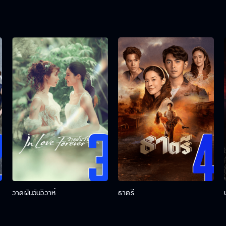
วาดฝันวันวิวาห์
ธาตรี