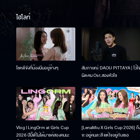
ไฮไลท์
โชคดีจังที่น้องนีนอยู่ข้างๆ
สัมภาษณ์ DAOU PITTAYA | ไว้ใ
ผิดคน Ost.สองหัวใจ
Vlog l LingOrm at Girls Cup
[LenaMiu X Girls Cup 2026] ถึ
2026 ปีนี้พี่ไม่ได้มาแค่สองคนนะ
จะอยู่คนละสี แต่ใจอยู่กับเธอ