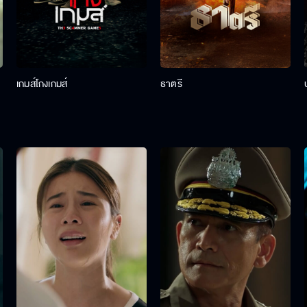
เกมส์โกงเกมส์
ธาตรี