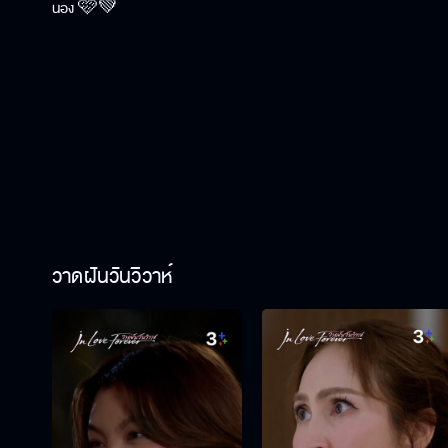
น้อง 🩷💚
วาดฝันวันวิวาห์