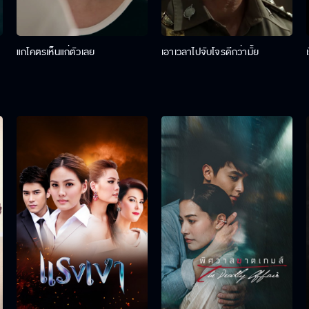
แกโคตรเห็นแก่ตัวเลย
เอาเวลาไปจับโจรดีกว่ามั้ย