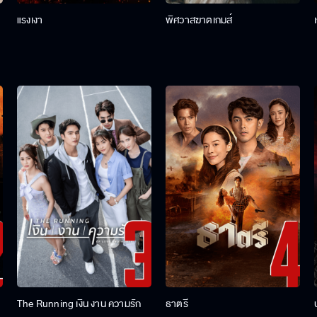
แรงเงา
พิศวาสฆาตเกมส์
The Running เงิน งาน ความรัก
ธาตรี