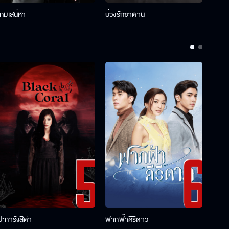
เกมเสน่หา
บ่วงรักซาตาน
บ่วงห
ปะการังสีดำ
ฟากฟ้าคีรีดาว
พ่อคร