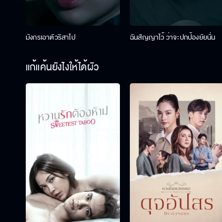
มังกรเอาตัวริสาไป
ฉันสัญญาไว้ ว่าจะปกป้องยัยนั่น
แก้แค้นยังไงให้ได้ผัว