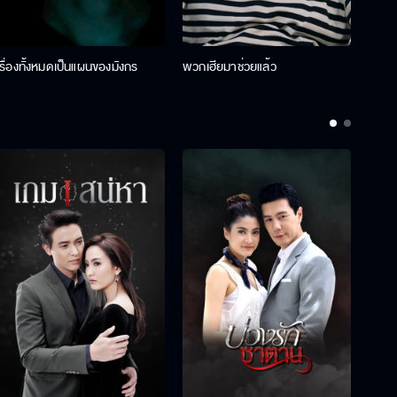
เรื่องทั้งหมดเป็นแผนของมังกร
พวกเฮียมาช่วยแล้ว
ที่ป๊า