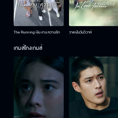
The Running เงิน งาน ความรัก
วาดฝันวันวิวาห์
เกมส์โกงเกมส์