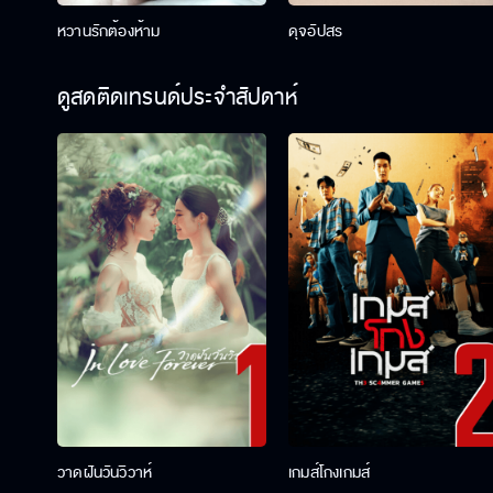
หวานรักต้องห้าม
ดุจอัปสร
ดูสดติดเทรนด์ประจำสัปดาห์
วาดฝันวันวิวาห์
เกมส์โกงเกมส์