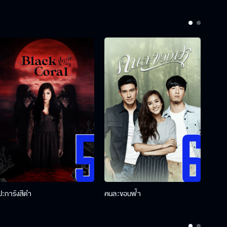
ปะการังสีดำ
คนละขอบฟ้า
ผู้กอ