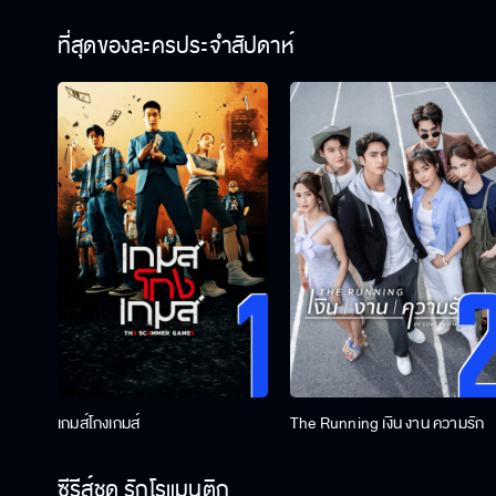
ที่สุดของละครประจำสัปดาห์
เกมส์โกงเกมส์
The Running เงิน งาน ความรัก
ซีรีส์ชุด รักโรแมนติก