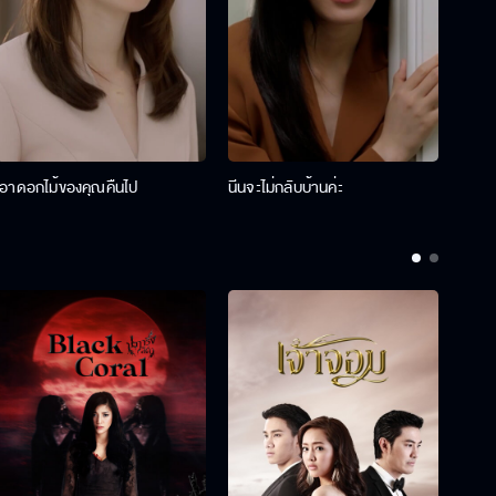
เอาดอกไม้ของคุณคืนไป
นีนจะไม่กลับบ้านค่ะ
นินท