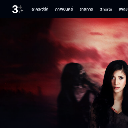
ละคร/ซีรีส์
ภาพยนตร์
รายการ
Shorts
เพลง