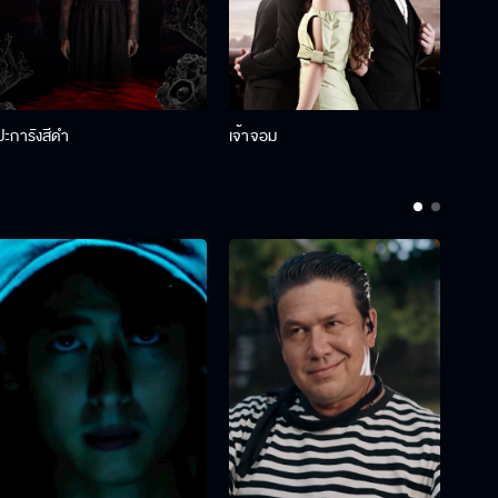
ปะการังสีดำ
เจ้าจอม
รักกั