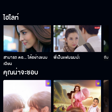
ให้รักพิพากษา EP.15
ไฮไลท์
ให้รักพิพากษา EP.16
สามารถ ตอ... ได้อย่างแนบ
พี่เป็นแฟนผมป่ะ
จับโ
เนียน
คุณน่าจะชอบ