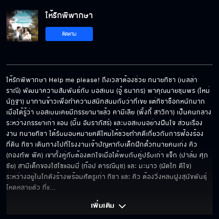
ให้รักพิพากษา
ให้รักพิพากษา EP.10
ติดตาม
ให้รักพิพากษา EP.11
ให้รักพิพากษา Help me please! ถึงเวลาต้องช่วย ทนายทิชา (เบลล่า 
ราณี) พัฒนาความสัมพันธ์กับ บอสเบน (อู๋ ธนากร) พาคุณนายชุมพร (ใหม่ 
นัฏฐา) มาทานข้าวเพื่อทำความสนิทสนมกับว่าที่เขย แต่ทิชาช็อกหนักมาก
ให้รักพิพากษา EP.12
เมื่อได้รู้ว่า บอสเบนเคยมีภรรยามาแล้ว คามีเลีย (พิ้งกี้ สาวิกา) เป็นคนกลาง
ระหว่างภรรยาเก่า แอน (มิ้น อัมราภัสร์) และบอสเบนอย่างฝืนใจ ส่วนเรื่อง
งาน ทนายทิชา ได้รับมอบหมายคดีใหม่ให้ช่วยทำคดีเกี่ยวกับการฟ้องร้อง
ที่ดิน ทิชา เดินทางไปที่โรงงานเจ้าปัญหากับเด็กฝึกตั๋วทนายคนเก่ง คิว 
(กองทัพ พีค) เขาทั้งคู่กับต้องตกใจเมื่อได้พบกับคู่ปรับเก่า แจ็ก (ปาล์ม ศุภ
ให้รักพิพากษา EP.13
ชัย) สามีเด็กของไฮโซแอมมี่ (ท๊อป ดารณีนุช) และ มะนาว (ผัดไท ดีใจ) 
ระหว่างอยู่ในโกดังร้างพร้อมศัตรูเก่า ทิชา และ คิว ต้องวิ่งหลบฝูงสุนัขพันธุ์
โหดหลายตัว ที่แ
... 
ให้รักพิพากษา EP.14
เพิ่มเติม 