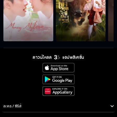
ดาวน์โหลด
แอปพลิเคชั่น
ละคร / ซีรีส์
ละคร/ซีรีส์