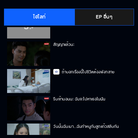
ไฮไลท์
EP อื่นๆ
ฉันชอบลูกแก้ว
สัญญาแล้วนะ
ถ้าบอกเรื่องนี้ไปชิวิตต้องพังทลาย
รีบเข้านอนนะ ฉันจะไปหาเธอในฝัน
วันนั้นฉันเมา...ฉันทำหนูกับลูกแก้วสลับกัน