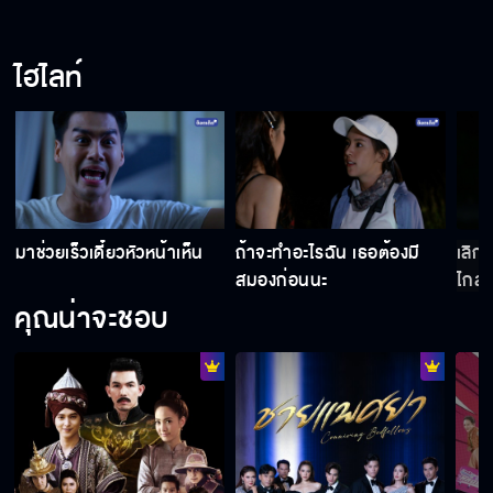
แกล้งคนป่วย
ไฮไลท์
แพ้แก้ผ้า เธอกล้าไหม
พวกนกสองหัว
มาช่วยเร็วเดี๋ยวหัวหน้าเห็น
ถ้าจะทำอะไรฉัน เธอต้องมี
เลิก
สมองก่อนนะ
ไกล
คุณน่าจะชอบ
มาดูกันเลยว่าใครผิด
ฉันทำคุณเจ็บฉันก็ต้องดูสิ