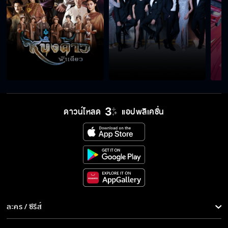
ฉันจะไว้ใจนายได้ยังไง
ต้องการแค่คำขอโทษ
ดาวน์โหลด
แอปพลิเคชั่น
เลิกเถอะ เธอยังมีอนาคตอีกไกล
ถ้าจะทำอะไรฉัน เธอต้องมีสมองก่อนนะ
มาช่วยเร็วเดี๋ยวหัวหน้าเห็น
ละคร / ซีรีส์
ละคร/ซีรีส์