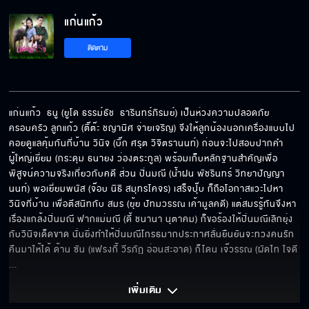
แก่นแก้ว
ผมจะพยายามต่อไป
ติดตาม
อยู่กับฉันจะปลอดภัย
แก่นแก้ว  ธนู (ยูโด ธรรม์ธัช  ธารินทร์ภิรมย์) เป็นห่วงความปลอดภัย
ครอบครัว ลูกแก้ว (ติ๊ต๊ะ ชญานิศ จ่ายเจริญ) จึงให้ลูกน้องนอกเครื่องแบบไป
คอยดูแลคุ้มกันที่บ้าน วินิจ (บิ๊ก ศรุต วิจิตรานนท์) ก่อนจะไปสอบปากคำ 
ขอแค่ได้อยู่กับคนที่ปิ่นรักก็พอ
ผู้ใหญ่เยี่ยม (กระดุม ธนายง ว่องตระกูล) พร้อมเก็บหลักฐานสำคัญเพื่อ
พิสูจน์ความจริงเกี่ยวกับคดี ส่วน ปิ่นมณี (น้ำฝน พัชรินทร์ วิทยาปัญญา
นนท์) พอเยี่ยมพนัส (จ๊อบ นิธิ สมุทรโคจร) เสร็จปุ๊บ ก็ถือโอกาสแวะไปหา
วินิจที่บ้าน เพื่อตีสนิทกับ สมร (ยุ้ย ปัทมวรรณ เค้ามูลคดี) แต่สมรรู้ทันจึงหา
เรื่องแกล้งปิ่นมณี ฟากแม่มณี (ดี้ ชนานา นุตาคม) ก็ขอร้องให้ปิ่นมณีเลิกยุ่ง
อยากคล้องดอกไม้เธอ
กับวินิจเด็ดขาด นั่นยิ่งทำให้ปิ่นมณีโกรธมากประกาศลั่นยืนยันจะทวงคนรัก
คืนมาให้ได้ ด้าน ซัน (แฟรงกี้ วีรภัฏ อ่อนสะอาด) ก็โดน เจ๊วรรณ (ผัดไท ใจดี 
... 
ใกล้พระไม่กลัวร้อนเหรอ
เพิ่มเติม 