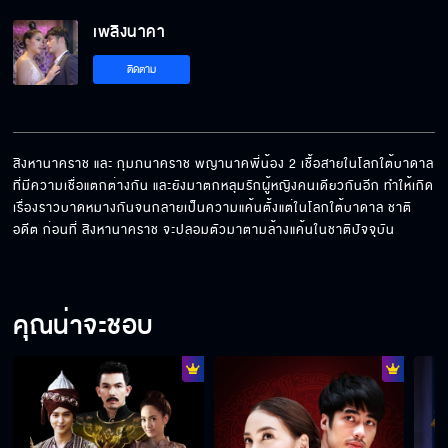
เพลิงนาคา EP.1[5/5]
เพลิงนาคา
ติดตาม
สิงหานาคราช และ กุมภนาคราช พญานาคพี่น้อง 2 เชื้อสายในโลกใต้บาดาล
ที่มีความเชื่อแตกต่างกัน และยังมาตกหลุมรักผู้หญิงคนเดียวกันอีก ทำให้เกิด
เรื่องราวบาดหมางกันจนกลายเป็นความแค้นตั้งแต่ในโลกใต้บาดาล ชาติ
อดีต ก่อนที่ สิงหานาคราช จะปลอมตัวมาตามล้างแค้นในชาติปัจจุบัน
คุณน่าจะชอบ