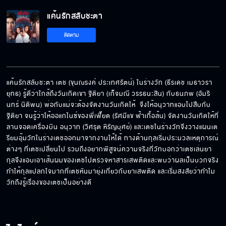
แค้นรักสลับชะตา
ด้านยิ่งกว่าหนังกำพร้าส้นตีน
ติดตาม
ยิ้มแบบนี้ฉันหวั่นไหว
แค้นรักสลับชะตา เตช (ขุนณรงค์ ประเทศรัตน์) ในร่างวัท (ธีรเดช เมธาวรา
ยุทธ) รู้ดีว่าใกล้ถึงวันเกิดเขา ฐิติยา (เก็จมณี วรรธนะสิน) กับธนภพ (อัมริ
นทร์ นิติพน) พ่อกับแม่จะต้องจัดงานวันเกิดให้  จึงให้อนุวาทแอบไปสืบกับ
คำว่าเพื่อนพูดเบาๆ ก็เจ็บ
ฐิติยา จนรู้ว่าให้ออแกไนซ์ของพี่เฟี๊ยต (รัศมีแข ฟ้าเกื้อล้น) จัดงานวันเกิดให้ที่
ลานจอดเครื่องบิน อนุวาท (วิศรุต หิรัญบุศย์) และเตชในร่างวัทจึงวางแผนเต
รียมอุ้มวัทในร่างเตชออกมาจากงานให้ได้ ทางด้านกุลเริ่มประมวลเหตุการณ์
ต่างๆ ที่เตชเปลี่ยนไป รวมถึงอยากพิสูจน์ความจริงที่วัทบอกว่าเตชเล่นยา 
จูบอย่างอ่อนโยน และแสนรัก
กุลจึงแอบเอาเส้นผมของเตชไปตรวจหาสารเสพติดและพบว่าผลเป็นบวกจริง 
ทำให้กุลแปลกใจมากที่เตชหันมายุ่งเกี่ยวกับยาเสพติด และเริ่มสงสัยว่าทำไม
วัทถึงรู้เรื่องของเตชเป็นอย่างดี
ขอฉันนอนด้วยนะ