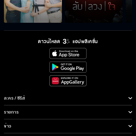
ปล้ำฉันเลย ฉันพร้อม
ง้อด้วยการขึ้นเตียงเนี่ยนะ
ดาวน์โหลด
แอปพลิเคชั่น
อยู่ๆ หัวใจก็เต้นแรง
เกี่ยวก้อยแปลว่าหายโกรธ
ละคร / ซีรีส์
ละคร/ซีรีส์
รายการ
ซีรีส์นานาชาติ
ไม่ทำให้พี่อ้อมผิดหวัง
รายการทั้งหมด
ข่าว
การ์ตูน & เกม
ข่าวทั้งหมด