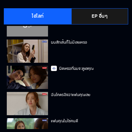
ไฮไลท์
EP อื่นๆ
เก็บความทรงจำดีๆ
ผมสักเส้นก็ไม่มีเลยเหรอ
ผิดเหรอที่ผมจะดูแลคุณ
ฉันโคตรอิจฉาแฟนคุณเลย
แฟนคุณไม่ใช่คนดี