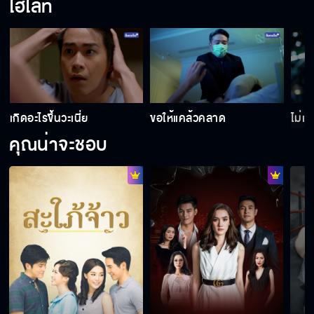
ไฮไลท์
อีนี่ กูบอกว่าให้วางปืนลง
ตอนนี้ฉันรักใครอยู่
เกิดอะไรขึ้นวะเนี่ย
ขอให้แคล้วคลาด
ไม่เ
คุณน่าจะชอบ
ทำไมไม่จูบวะ
ไม่ต้องกินแล้วชาบู กินตีนกูนี่แหละ
จูบได้ไหม