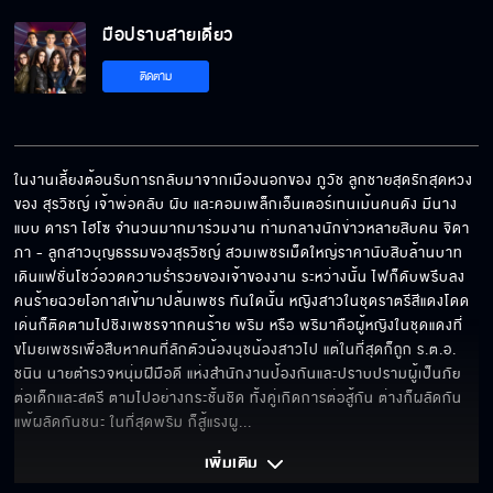
มือปราบสายเดี่ยว EP.5
มือปราบสายเดี่ยว
ติดตาม
มือปราบสายเดี่ยว EP.6
ในงานเลี้ยงต้อนรับการกลับมาจากเมืองนอกของ ภูวัช ลูกชายสุดรักสุดหวง
ของ สุรวิชญ์ เจ้าพ่อคลับ ผับ และคอมเพล็กเอ็นเตอร์เทนเม้นคนดัง มีนาง
มือปราบสายเดี่ยว EP.7
แบบ ดารา ไฮโซ จำนวนมากมาร่วมงาน ท่ามกลางนักข่าวหลายสิบคน จิดา
ภา - ลูกสาวบุญธรรมของสุรวิชญ์ สวมเพชรเม็ดใหญ่ราคานับสิบล้านบาท
เดินแฟชั่นโชว์อวดความร่ำรวยของเจ้าของงาน ระหว่างนั้น ไฟก็ดับพรึบลง 
คนร้ายฉวยโอกาสเข้ามาปล้นเพชร ทันใดนั้น หญิงสาวในชุดราตรีสีแดงโดด
มือปราบสายเดี่ยว EP.8
เด่นก็ติดตามไปชิงเพชรจากคนร้าย พริม หรือ พริมาคือผู้หญิงในชุดแดงที่
ขโมยเพชรเพื่อสืบหาคนที่ลักตัวน้องนุชน้องสาวไป แต่ในที่สุดก็ถูก ร.ต.อ. 
ชนิน นายตำรวจหนุ่มฝีมือดี แห่งสำนักงานป้องกันและปราบปรามผู้เป็นภัย
ต่อเด็กและสตรี ตามไปอย่างกระชั้นชิด ทั้งคู่เกิดการต่อสู้กัน ต่างก็ผลัดกัน
มือปราบสายเดี่ยว EP.9
แพ้ผลัดกันชนะ ในที่สุดพริม ก็สู้แรงผู
... 
เพิ่มเติม 