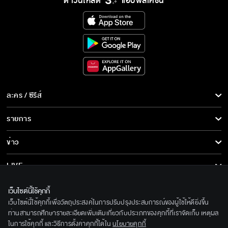
ดาวน์โหลด
แอปพลิเคชั่น
ละคร / ซีรีส์
ละคร/ซีรีส์
รายการ
ซีรีส์นานาชาติ
รายการทั้งหมด
ข่าว
การ์ตูน & เกม
ข่าวทั้งหมด
LIVE
รายการข่าว
ทีวีออนไลน์
เกี่ยวกับเรา
เว็บไซต์นี้ใช้คุกกี้
ข่าวประชาสัมพันธ์
เว็บไซต์นี้ใช้คุกกี้เพื่อวัตถุประสงค์ในการปรับปรุงประสบการณ์ของผู้ใช้ให้ดียิ่งขึ้น
BEC World
ติดตามเราได้ที่
ท่านสามารถศึกษารายละเอียดเพิ่มเติมเกี่ยวกับประเภทของคุกกี้ที่เราจัดเก็บ เหตุผล
ในการใช้คุกกี้ และวิธีการตั้งค่าคุกกี้ได้ใน
นโยบายคุกกี้
รู้จักเรา