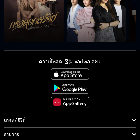
จูบนี้แก้อาการหึง
เรารักกันจะตาย
เจ้าสัวลองชิมแย้ของเราหน่อย
ดาวน์โหลด
แอปพลิเคชั่น
งานนี้ได้หย่ากันแน่
คิดจะปล้ำกันเหรอ
ละคร / ซีรีส์
ละคร/ซีรีส์
รายการ
เหมือนเจ้าหญิงในเทพนิยาย