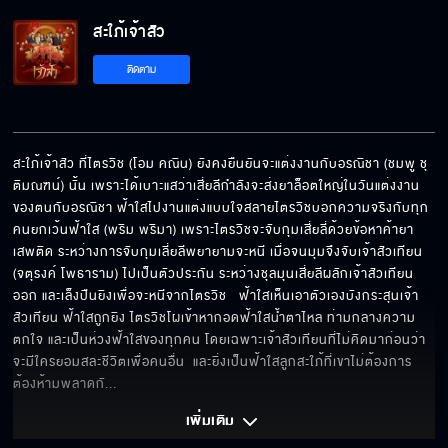
รีบปรับความเข้าใจกันก่อนจะเสียเธอไป
สะใภ้เจ้าสัว
ติดตาม
ให้มันจบกันแค่นี้
สะใภ้เจ้าสัว ที่ไตรวิช (โอม คณิน) ยังคงยืนยันจะแต่งงานกับอรณิชา (ชมพู ชุ
ติมณฑน์) นั้น เพราะได้เบาะแสว่าเสี่ยลีกำลังจะส่งยาล็อตใหญ่ในวันแต่งงาน
ยกเลิกสัญญาจ้าง
ของตนกับอรณิชา ฟ้าใสไปงานแต่งแบบใจสลายไตรวิชบอกความจริงกับทุก
คนยกเว้นฟ้าใส (พริม พริมา) เพราะไตรวิชจะจับกุมเสี่ยลี่ด้วยข้อหาค้ายา
เสพติด ระหว่างการจับกุมเลี่ยลีพยายามจะหนี เมื่อจนมุมจึงจับเจ้าสัวเทียน 
(จตุรงค์ โพธาราม) ไปเป็นตัวประกัน ระหว่างชุลมุนเสี่ยลีผลักเจ้าสัวเทียน
งั้นคุณมาเป็นเมียผมจริง ๆ เลยละกัน
ออก และเล็งปืนยิงเพื่อจะหนีจากไตรวิช   ฟ้าใสเห็นเอาตัวเองบังกระสุนเจ้า
สัวเทียน ฟ้าใสถูกยิง ไตรวิชโผเข้าหากอดฟ้าใสน้ำตาไหล ท่ามกลางความ
ตกใจ และเป็นห่วงฟ้าใสของทุกคน โดยเฉพาะเจ้าสัวเทียนที่ไม่คิดมาก่อนว่า
จะมีใครยอมสละชีวิตเพื่อคนอื่น  และยิ่งเป็นฟ้าใสลูกสะใภ้ที่เขาไม่ต้องการ 
เป็นไปดั่งกลอุบาย
ต้องห้ามพลาดกั
... 
เพิ่มเติม 