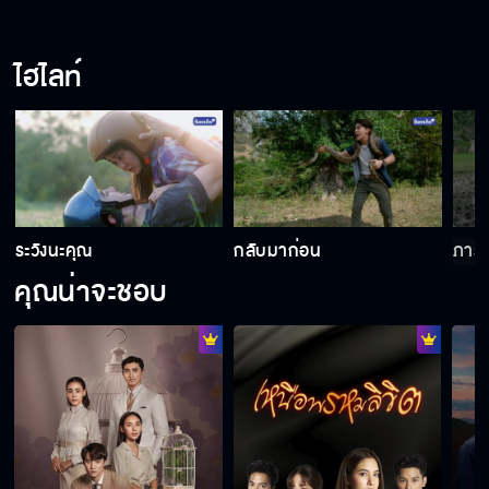
ไปเข้าห้องน้ำเป็นเพื่อนหน่อยสิคะ
ไฮไลท์
ไม่หย่า...ถ้าเรายังรักกัน
ล้างกลิ่นโคลน
ระวังนะคุณ
กลับมาก่อน
ภารก
คุณน่าจะชอบ
กลับบ้านเราเถอะนะ
แผนการที่ช่วยให้ได้เฝ้าไข้