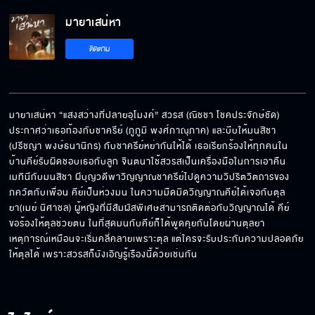
มายาเสน่หา
ต้องเจอผีอีกกี่ตัววะ
ติดตาม
ขอลวนลามหน่อยนะคะ
มายาเสน่หา “แสงสว่างที่ปลายอุโมงค์” สวรส (ณิชชา โชคประจักษ์ชัด) 
ประกาศว่าเธอท้องกับชาครีย์ (ภูภูมิ พงศ์ภาณุภาค) และบีบให้มนสิชา 
(ปรีชญา พงษ์ธนานิกร) กับชาครีย์หย่ากันให้ได้ เธอเรียกร้องให้ทุกคนใน
ไม่รักแล้ว ได้ยินมั้ย
บ้านคีย์รับผิดชอบเธอกับลูก จินตนาใช้สวรสเป็นเครื่องมือในการเอาคืน
เมทินีกับมนสิชา ผีบุญวดีพาวิญญาณชาครีย์ไปดูความวิปริตวิตถารของ
ภควัตกับเพื่อน คีย์เป็นห่วงมน ในความมืดมิดวิญญาณคีย์ได้เจอกับตุล
ยา(เมย์ นิศาชล) ผู้หญิงที่มีสัมผัสพิเศษสามารถติดต่อกับวิญญาณได้ คีย์
ไหว้เพราะความเคยชิน
ขอร้องให้ตุลช่วยตน ในที่สุดมนกับคีย์ก็ได้พูดคุยกันโดยผ่านตุลยา 
เหตุการณ์เหมือนจะเริ่มคลี่คลายเพราะตุล แต่ใครจะรับประกันความปลอดภัย
ให้ตุลได้ เพราะสวรสก็บังเอิญรู้เรืองนี้ด้วยเช่นกัน
เราจะไม่จากกันแบบนี้