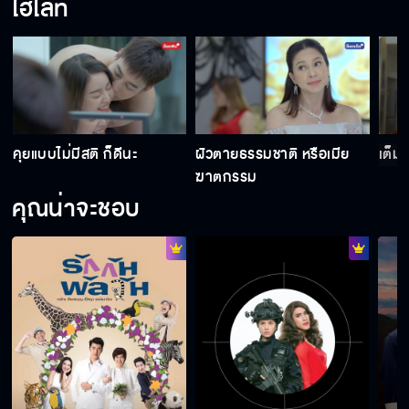
ไฮไลท์
กูตายแล้วจริงๆ เหรอวะ
แม่ขอลูกสาวแม่คืน
คุยแบบไม่มีสติ ก็ดีนะ
ผัวตายธรรมชาติ หรือเมีย
เต็มต
ฆาตกรรม
คุณน่าจะชอบ
ค่ะ รักก็รักค่ะ
ไม่กล้าขัดขืน หรือว่าหิว
มีคนยืมมือกูทำร้ายมึง