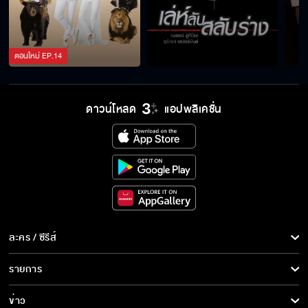
แท้งได้ก็คงจะดี
ตอนใหม่
EP.
14
มึงเป็นโรคจิตหรือเปล่าวะ
ดาวน์โหลด
แอปพลิเคชั่น
เช็ดอีกที จูบปากเลยนะ
ได้สักทีก็คงจะดี
ละคร / ซีรีส์
ละคร/ซีรีส์
รายการ
คนอะไรหน้าเหมือนปลาดุก
ซีรีส์นานาชาติ
รายการทั้งหมด
ข่าว