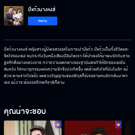
ปี่แก้วนางหงส์ EP.16[5/5]
ปี่แก้วนางหงส์
ติดตาม
ปี่แก้วนางหงส์ หญิงสาวผู้มีพรสวรรค์ในการเป่าปี่แก้ว ปี่แก้วเป็นทั้งชีวิตและ
จิตใจของเธอ จนกระทั่งวันหนึ่งเสียงปี่อันไพเราะได้นำเธอให้มาพบรักกับชาย
สูงศักดิ์อย่างหลวงราช ทว่าความแตกต่างของฐานันดรทำให้รักของเธอไม่
สมหวัง โศกนาฏกรรมแห่งความรักจึงบังเกิดขึ้น แต่ด้วยหัวใจที่มั่นในรัก แม้
ตัวจะตายจากไปแล้ว แต่ดวงวิญญาณของพิกุลก็ยังรอชายคนรักกลับมาหา
เธอ แม้ว่าจะต้องรอกี่ภพกี่ชาติก็ตาม
คุณน่าจะชอบ