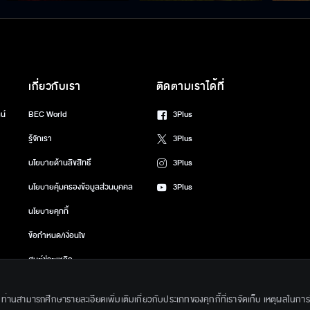
เกี่ยวกับเรา
ติดตามเราได้ที่
น์
BEC World
3Plus
รู้จักเรา
3Plus
นโยบายด้านลิขสิทธิ์
3Plus
นโยบายคุ้มครองข้อมูลส่วนบุคคล
3Plus
นโยบายคุกกี้
ข้อกำหนด/เงื่อนไข
ศูนย์ช่วยเหลือ
gkok Entertainment Co.,Ltd. All Rights Reserved. Powered by BECi Corpo
ึ้น ท่านสามารถศึกษารายละเอียดเพิ่มเติมเกี่ยวกับประเภทของคุกกี้ที่เราจัดเก็บ เหตุผลในการใช้