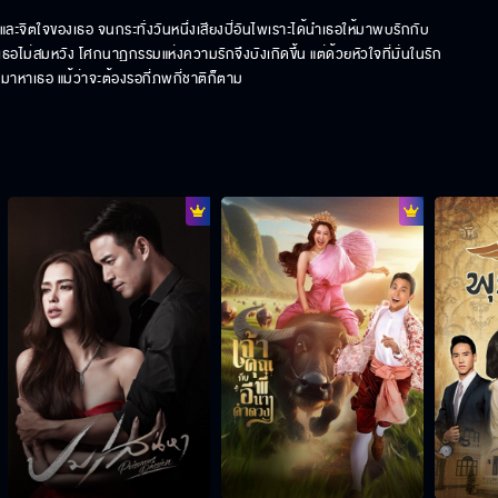
วิตและจิตใจของเธอ จนกระทั่งวันหนึ่งเสียงปี่อันไพเราะได้นำเธอให้มาพบรักกับ
ม่สมหวัง โศกนาฏกรรมแห่งความรักจึงบังเกิดขึ้น แต่ด้วยหัวใจที่มั่นในรัก 
หาเธอ แม้ว่าจะต้องรอกี่ภพกี่ชาติก็ตาม