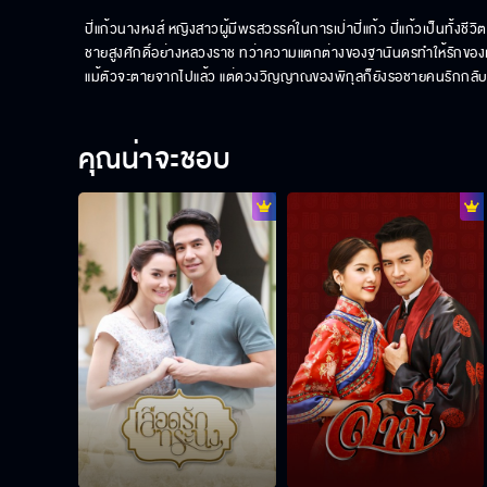
ปี่แก้วนางหงส์ หญิงสาวผู้มีพรสวรรค์ในการเป่าปี่แก้ว ปี่แก้วเป็นทั้งชี
ชายสูงศักดิ์อย่างหลวงราช ทว่าความแตกต่างของฐานันดรทำให้รักของเธอไ
แม้ตัวจะตายจากไปแล้ว แต่ดวงวิญญาณของพิกุลก็ยังรอชายคนรักกลับมา
คุณน่าจะชอบ