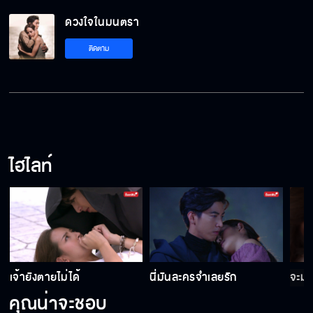
คุณต้องการอะไรจากผมกันแน่!!
ดวงใจในมนตรา
ติดตาม
คุณไม่โกรธมทิราแล้วเหรอ
เรื่องของเราอย่าเอาคนอื่นมาเกี่ยวข้อง
ไฮไลท์
คุณเจอมทิราครั้งสุดท้ายเมื่อไร?
เพชรอยู่ที่ไหน
เจ้ายังตายไม่ได้
นี่มันละครจำเลยรัก
จะมา
คุณน่าจะชอบ