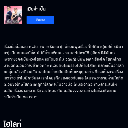
เมียจำเป็น EP.15[5/8]
เมียจำเป็น
ติดตาม
เมียจำเป็น EP.15[6/8]
เรื่องย่อต่อตอน ตะวัน  (พาย รินรดา) ไม่ยอมพูดเรื่องที่โสภิต ต(เบสท์ ชนิดา
เมียจำเป็น EP.15[7/8]
ภา) เป็นคนบอกให้ตนไปที่บ้านพักคนงาน และไปหาบัติ (เอ็กซ์ ธิตินันท์) 
เพราะยังคงเป็นห่วงโสภิต แต่โตมร (ไม้ วฤษฎิ์) นั้นพอเดาเรื่องได้ โสภิตโทร
มาบอกตะวันว่าจะฆ่าตัวตาย ตะวันกับโตมรรีบไปห้ามโสภิต กลายเป็นว่าโสภิ
ตคลุ่มคลั่งจะยิงตะวัน และโทษว่าตะวันเป็นต้นเหตุทุกอย่างที่เธอต้องเจอเรื่อง
เมียจำเป็น EP.15[8/8]
เลวร้าย ถ้าไม่มีตะวันแต่แรกโตมรก็คงลงเอยกับเธอ โตมรพยายามห้ามโสภิต 
ตะวันขอโทษโสภิต แต่ดูท่าโสภิตจะไม่วางมือ โตมรเอาตัวเข้าบังกระสุนให้
ตะวัน เรื่องราวความรักของโตมร กับ ตะวันจะจบลงอย่างไรต้องติดตาม ... 
“เมียจำเป็น ตอนจบ”...
ไฮไลท์