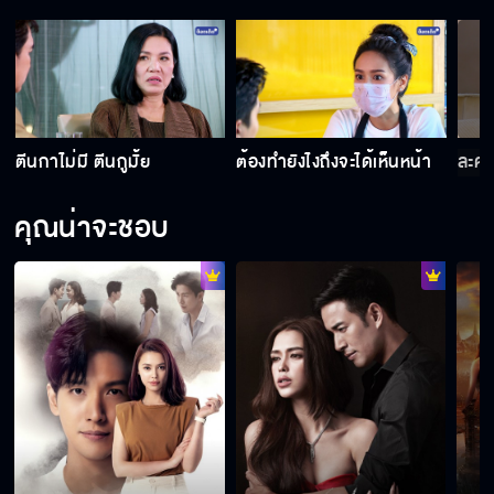
ตีนกาไม่มี ตีนกูมั้ย
ต้องทำยังไงถึงจะได้เห็นหน้า
ละคร
คุณน่าจะชอบ