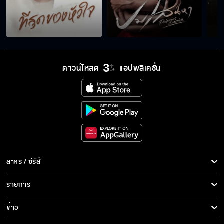
ดาวน์โหลด
แอปพลิเคชั่น
ละคร / ซีรีส์
ละคร/ซีรีส์
รายการ
ซีรีส์นานาชาติ
รายการทั้งหมด
ข่าว
การ์ตูน & เกม
ข่าวทั้งหมด