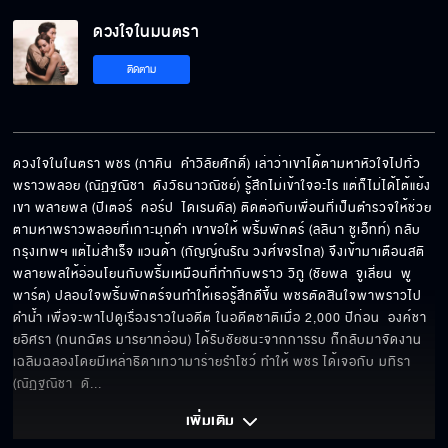
ดวงใจในมนตรา
ติดตาม
ดวงใจในในตรา พชร (ภาคิน  คำวิลัยศักดิ์) เล่าว่าเขาได้ตามหาหัวใจไปทั่ว 
พราวพลอย (ณัฏฐณิชา  ดังวัธนาวณิชย์) รู้สึกไม่เข้าใจอะไร แต่ก็ไม่ได้โต้แย้ง
เขา พลายพล (ปีเตอร์  คอร์ป  ไดเรนดัล) ติดต่อกับเพื่อนที่เป็นตำรวจให้ช่วย
ตามหาพราวพลอยที่เกาะมุกดำ เขาขอให้ พริ้มพักตร์ (ลลินา ชูเอ็ทท์) กลับ
กรุงเทพฯ แต่ไม่สำเร็จ แวนด้า (กัญญ์ณรัณ วงศ์ขจรไกล) จึงเข้ามาเตือนสติ
พลายพลให้อ่อนโยนกับพริ้มเหมือนที่ทำกับพราว วิภู (ชัยพล  จูเลี่ยน  พู
พาร์ต) ปลอบใจพริ้มพักตร์จนทำให้เธอรู้สึกดีขึ้น พชรตัดสินใจพาพราวไป
ดำน้ำ เพื่อจะพาไปดูเรื่องราวในอดีต ในอดีตชาติเมื่อ 2,000 ปีก่อน  องค์ชา
ยอิศรา (กนกฉัตร มารยาทอ่อน) ได้รับชัยชนะจากการรบ ก็กลับมาจัดงาน
เฉลิมฉลองโดยมีเหล่าธิดาเทวามาร่ายรำโชว์ ทำให้ พชร ได้เจอกับ มทิรา 
(ณัฏฐณิชา  ดั
... 
เพิ่มเติม 