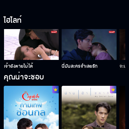
ไฮไลท์
เจ้ายังตายไม่ได้
นี่มันละครจำเลยรัก
จะมา
คุณน่าจะชอบ