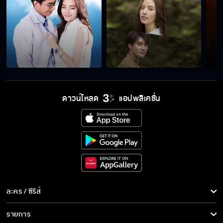
ดาวน์โหลด
แอปพลิเคชั่น
ละคร / ซีรีส์
ละคร/ซีรีส์
รายการ