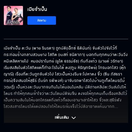
เมียจำเป็น
ติดตาม
เมียจำเป็น ตะวัน (พาย รินรดา) ถูกบัติ(เอ็กซ์ ธิตินันท์) จับตัวไปขังไว้ที่
กระท่อมร้างกลางสวนยาง โสภิต (เบสท์ ชนิดาภา) บอกกับทุกคนว่าตะวันวิ่ง
หนีเตลิดหายไป  หมอปราโมทย์ (ยูโด ธรรม์ธัช) กับกิ่งแก้ว (มายด์ วรัทยา) 
เริ่มสงสัยในตัวโสภิตแต่ก็ทำอะไรไม่ได้ ตง(ทูน หิรัญทรัพย์) โทรบอกไสว (ตุ๊ก 
ญาณี) เรื่องที่ตะวันถูกจับตัวไป ไสวเป็นห่วงรีบจะไปหาตง จิ๋ว (ซีน ภัสธรา
กรณ์)จึงเสนอให้สุธีร์ (ไบร์ท รพีพงศ์) มาขับรถพาไสวไปบ้านภูเก็ตโตมร(ไม้ 
วฤษฎิ์) เป็นห่วงตะวันมากจนกินไม่ได้นอนไม่หลับ บัติถ่ายคลิปตะวันส่งไปให้
โตมร ทำให้ทุกคนเข้าใจว่าตะวันโดนบัติข่มขืน ตงขอให้ทุกคนเก็บเรื่องคลิปไว้
เป็นความลับไม่ให้บอกใครแต่กิ่งแก้วก็แอบเอามาเล่าให้ไสว จิ๋วและสุธีร์ฟัง 
ไสวสงสารโตมรได้แต่ปลอบใจให้โตมรเข้มแข็งไว้บัติอาฆาตแค้นมากก
... 
เพิ่มเติม 