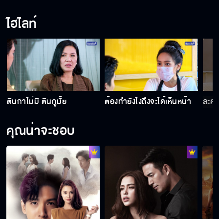
ไฮไลท์
ตีนกาไม่มี ตีนกูมั้ย
ต้องทำยังไงถึงจะได้เห็นหน้า
ละคร
คุณน่าจะชอบ