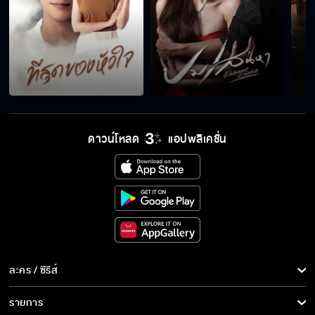
ดาวน์โหลด
แอปพลิเคชั่น
ละคร / ซีรีส์
ละคร/ซีรีส์
รายการ