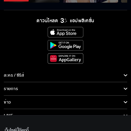
ฉันเจอคนที่เค้ารักฉันแล้ว
ดาวน์โหลด
แอปพลิเคชั่น
เรียกร้องความสนใจ
ดูแลเอาใจใส่ก็เป็นด้วย
ละคร / ซีรีส์
ละคร/ซีรีส์
รายการ
ฉันถูกเพื่อนรักหักหลัง
ซีรีส์นานาชาติ
รายการทั้งหมด
ข่าว
การ์ตูน & เกม
ข่าวทั้งหมด
LIVE
มันต้องเจ็บปวดเป็นพันเท่า
รายการข่าว
ทีวีออนไลน์
เกี่ยวกับเรา
เว็บไซต์นี้ใช้คุกกี้