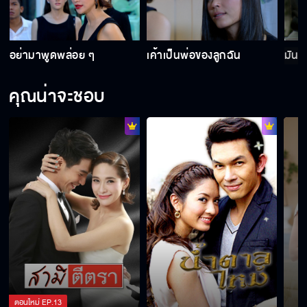
ฟังผมอธิบายบ้าง
อย่ามาพูดพล่อย ๆ
เค้าเป็นพ่อของลูกฉัน
มันต
คุณน่าจะชอบ
ฉันมายินดีให้กับรักที่สดใส
ความรักที่บริสุทธิ์จากคุณพิศุทธิ์
เคยเห็นฉันในสายตาบ้างไหม
อยู่กับผัวคนไหนก็ตายกันหมด
ตอนใหม่
EP.
13