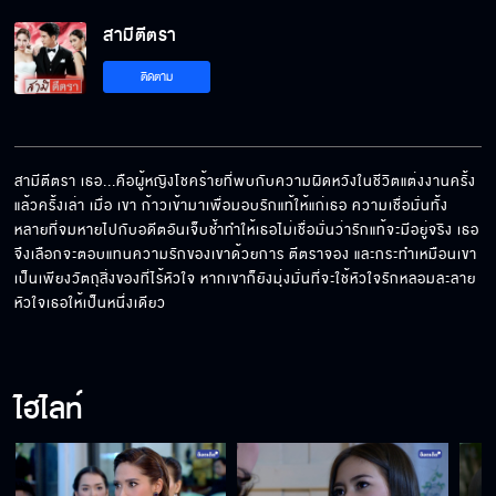
สามีตีตรา
ถ้าคิดว่าผมเป็นแบบนั้น เราก็ไม่มีอะไรจะพูดกัน
ติดตาม
ข้อเท้าแพลงเธอก็ควรจะเอาน้ำแข็งประคบ
สามีตีตรา เธอ...คือผู้หญิงโชคร้ายที่พบกับความผิดหวังในชีวิตแต่งงานครั้ง
แล้วครั้งเล่า เมื่อ เขา ก้าวเข้ามาเพื่อมอบรักแท้ให้แก่เธอ ความเชื่อมั่นทั้ง
หลายที่จมหายไปกับอดีตอันเจ็บช้ำทำให้เธอไม่เชื่อมั่นว่ารักแท้จะมีอยู่จริง เธอ
เห็นธาตุแท้ผัวแกรึยัง
จึงเลือกจะตอบแทนความรักของเขาด้วยการ ตีตราจอง และกระทำเหมือนเขา
เป็นเพียงวัตถุสิ่งของที่ไร้หัวใจ หากเขาก็ยังมุ่งมั่นที่จะใช้หัวใจรักหลอมละลาย
หัวใจเธอให้เป็นหนึ่งเดียว
พวกผู้ชายโง่เหมือนกันหมด
ไฮไลท์
ผัวเพื่อนก็เหมือนผัวเรา