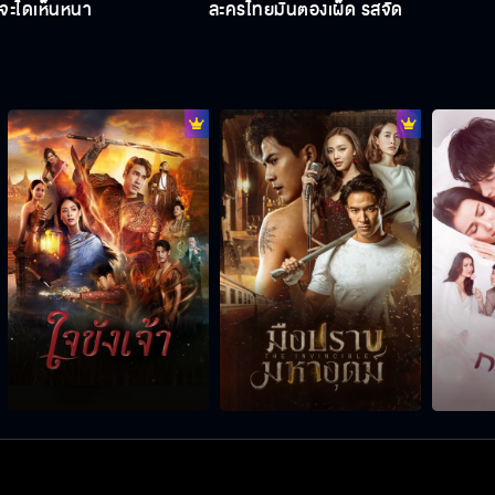
จะได้เห็นหน้า
ละครไทยมันต้องเผ็ด รสจัด