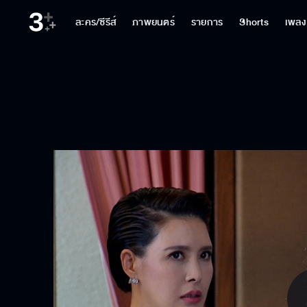
ละคร/ซีรีส์
ภาพยนตร์
รายการ
Shorts
เพลง