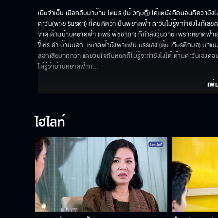
เมียจำเป็น เมื่อกลับมาบ้าน โตมร (ไม้ วฤษฎิ์) ได้แต่นั่งคิดนอนคิดว่ายัง
ตะวัน(พาย รินรดา) ที่ตนคิดว่าเป็นพยาดฟ้า ตะวันไม่รู้จะทำยังไงก็เลย
ขาด ด้านบ้านหยาดฟ้า (แพร์ พิชชาภา) ก็กำลังวุ่นวาย เพราะหยาดฟ้าเ
ขี้เหร่ ดำ บ้านนอก  หยาดฟ้ายังพาแฟน บรรเลง (ตุ้ย เกียรติกมล) มาแนะนำ
ลอกเสียมากกว่า แต่ยวนใจกับหยดก็ไม่รู้จะทำยังไงได้ ด้านตะวันเองตอ
ได้รู้ว่าบ้านหยาดฟ้าก
... 
เพิ่
ไฮไลท์