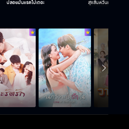
ปล่อยมันแรดไปเถอะ
สุขสันต์วันเกิดนะจิ๋ว