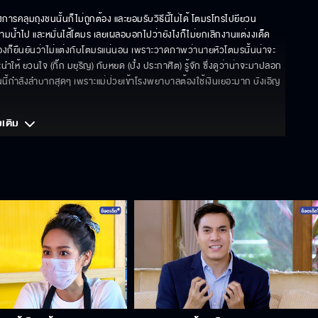
ไงการคลุมถุงชนนั้นก็ไม่ถูกต้อง และยอมรับวิธีนี้ไม่ได้ โตมรโทรไปยียวน 
ตามน้ำไป และหมั่นไส้โตมร เลยเผลอบอกไปว่ายังไงก็ไม่ยกเลิกงานแต่งงเด็ด
องก็ยืนยันว่าไม่แต่งกับโตมรแน่นอน เพราะวาดภาพว่านายหัวโตมรนั้นน่าจะ
ให้ ยวนใจ (กิ๊ก มยุริญ) กับหยด (ปั๋ง ประกาศิต) รู้จัก ซึ่งดูว่าน่าจะมาปลอก
นนี้กำลังลำบากสุดๆ เพราะแม่ป่วยเข้าโรงพยาบาลต้องใช้เงินเยอะมาก บังเอิญ
มเติม 