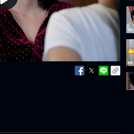
lay
ideo