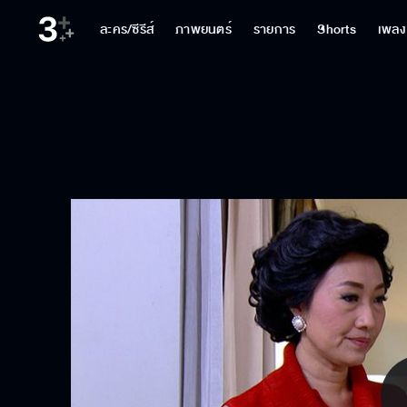
ละคร/ซีรีส์
ภาพยนตร์
รายการ
Shorts
เพลง