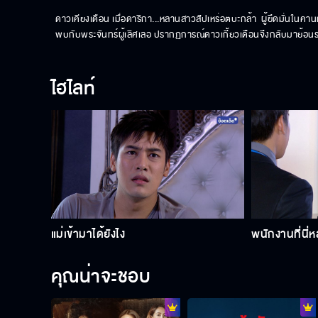
ดาวเคียงเดือน เมื่อดาริกา...หลานสาวสัปเหร่อตบะกล้า  ผู้ยึดมั่นในคาน
พบกับพระจันทร์ผู้เลิศเลอ ปรากฏการณ์ดาวเกี้ยวเดือนจึงกลับมาย้อนรอย
ไฮไลท์
แม่เข้ามาได้ยังไง
พนักงานที่นี่ห
คุณน่าจะชอบ