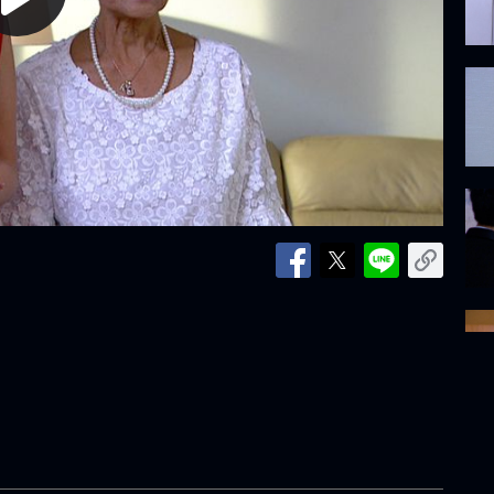
lay
ideo