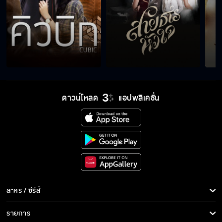
ดาวน์โหลด
แอปพลิเคชั่น
ละคร / ซีรีส์
ละคร/ซีรีส์
รายการ