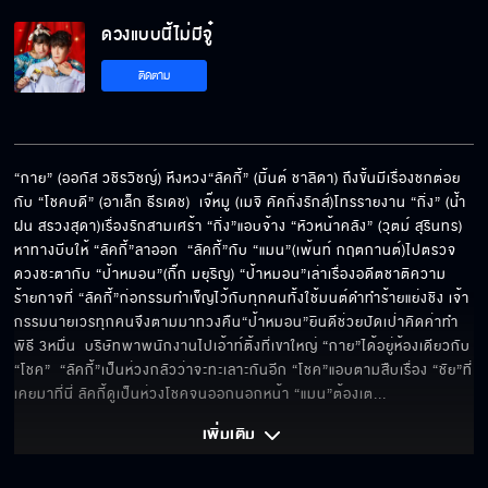
ดวงแบบนี้ไม่มีจู๋ EP.11[5/6]
ดวงแบบนี้ไม่มีจู๋
ติดตาม
ดวงแบบนี้ไม่มีจู๋ EP.11[6/6]
“กาย” (ออกัส วชิรวิชญ์) หึงหวง“ลัคกี้” (มิ้นต์ ชาลิดา) ถึงขั้นมีเรื่องชกต่อย
กับ “โชคบดี” (อาเล็ก ธีรเดช)  เจ๊หมู (เมจิ คัคกิ่งรักส์)โทรรายงาน “กิ่ง” (น้ำ
ฝน สรวงสุดา)เรื่องรักสามเศร้า “กิ่ง”แอบจ้าง “หัวหน้าคลัง” (วุตม์ สุรินทร) 
หาทางบีบให้ “ลัคกี้”ลาออก  “ลัคกี้”กับ “แมน”(เพ้นท์ กฤตกานต์)ไปตรวจ
ดวงชะตากับ “ป้าหมอน”(กิ๊ก มยุริญ) “ป้าหมอน”เล่าเรื่องอดีตชาติความ
ร้ายกาจที่ “ลัคกี้”ก่อกรรมทำเข็ญไว้กับทุกคนทั้งใช้มนต์ดำทำร้ายแย่งชิง เจ้า
กรรมนายเวรทุกคนจึงตามมาทวงคืน“ป้าหมอน”ยินดีช่วยปัดเป่าคิดค่าทำ
พิธี 3หมื่น  บริษัทพาพนักงานไปเอ้าท์ติ้งที่เขาใหญ่ “กาย”ได้อยู่ห้องเดียวกับ 
“โชค”  “ลัคกี้”เป็นห่วงกลัวว่าจะทะเลาะกันอีก “โชค”แอบตามสืบเรื่อง “ชัย”ที่
เคยมาที่นี่ ลัคกี้ดูเป็นห่วงโชคจนออกนอกหน้า “แมน”ต้องเต
... 
เพิ่มเติม 