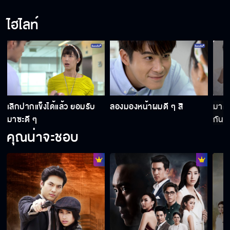
ไฮไลท์
เลิกปากแข็งได้แล้ว ยอมรับ
ลองมองหน้าผมดี ๆ สิ
มาดูร
มาซะดี ๆ
กันแน
คุณน่าจะชอบ