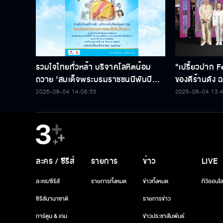
รวมใจไทยทั่วหล้า บริจาคโลหิตน้อม
“เปรี้ยวปาก F
ถวาย ‘สมเด็จพระบรมราชชนนีพันปี
ของดีร้านดัง ฉล
หลวง’ พร้อมรับตราไปรษณียากรที่
2026-08-04 14:08:55
2026-08-04 13:
ระลึก 80 พรรษาฯ อันทรงคุณค่า
ละคร / ซีรีส์
รายการ
ข่าว
LIVE
ละคร/ซีรีส์
รายการทั้งหมด
ข่าวทั้งหมด
ทีวีออนไล
ซีรีส์นานาชาติ
รายการข่าว
การ์ตูน & เกม
ข่าวประชาสัมพันธ์