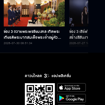
ช่อง 3 ถวายพระพรชัยมงคล เทิดพระ
ช่อง 3 เสิร์ฟ 5 นักแ
เกียรติพระบาทสมเด็จพระเจ้าอยู่หัว
สร้างสีสันงานประกาศร
เนื่องในโอกาสวันเฉลิมพระชนมพรรษา
THAILAND Y CONT
2026-07-30 08:51:34
2026-07-27 18:35:22
28 กรกฎาคม 2569
ดาวน์โหลด
แอปพลิเคชั่น