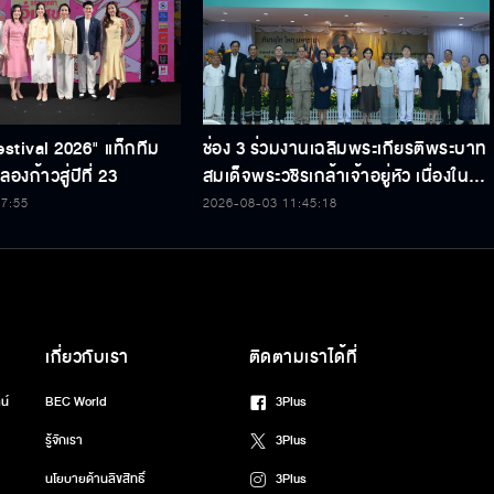
estival 2026" แท็กทีม
ช่อง 3 ร่วมงานเฉลิมพระเกียรติพระบาท
องก้าวสู่ปีที่ 23
สมเด็จพระวชิรเกล้าเจ้าอยู่หัว เนื่องใน
โอกาสวันเฉลิมพระชนมพรรษา 74
47:55
2026-08-03 11:45:18
พรรษา
เกี่ยวกับเรา
ติดตามเราได้ที่
น์
BEC World
3Plus
รู้จักเรา
3Plus
นโยบายด้านลิขสิทธิ์
3Plus
นโยบายคุ้มครองข้อมูลส่วนบุคคล
3Plus
นโยบายคุกกี้