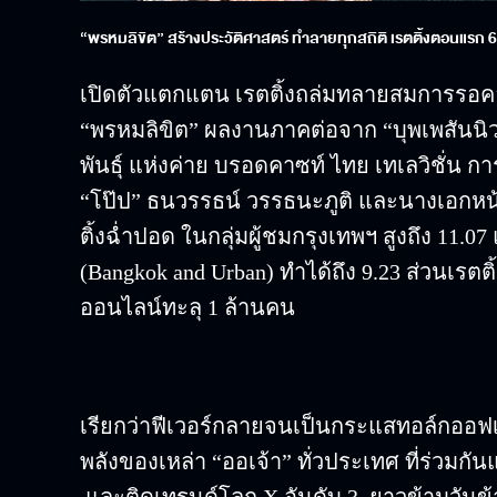
“พรหมลิขิต” สร้างประวัติศาสตร์ ทำลายทุกสถิติ เรตติ้งตอนแรก 6
เปิดตัวแตกแตน เรตติ้งถล่มทลายสมการรอคอย
“พรหมลิขิต” ผลงานภาคต่อจาก “บุพเพสันนิวา
พันธุ์ แห่งค่าย บรอดคาซท์ ไทย เทเลวิชั่น
“โป๊ป” ธนวรรธน์ วรรธนะภูติ และนางเอกหน
ติ้งฉ่ำปอด ในกลุ่มผู้ชมกรุงเทพฯ สูงถึง 11.07 
(Bangkok and Urban) ทำได้ถึง 9.23 ส่วนเรตติ
ออนไลน์ทะลุ 1 ล้านคน
เรียกว่าฟีเวอร์กลายจนเป็นกระแสทอล์กออฟเ
พลังของเหล่า “ออเจ้า” ทั่วประเทศ ที่ร่วมกั
และติดเทรนด์โลก X อันดับ 3 ยาวข้ามวันข