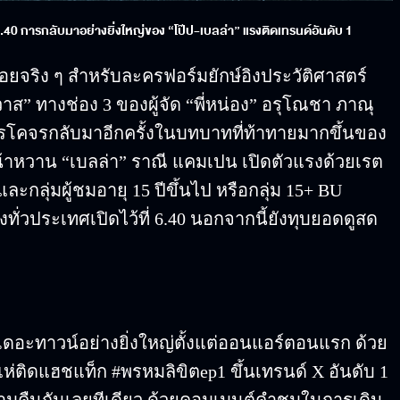
.40 การกลับมาอย่างยิ่งใหญ่ของ “โป๊ป-เบลล่า” แรงติดเทรนด์อันดับ 1
จริง ๆ สำหรับละครฟอร์มยักษ์อิงประวัติศาสตร์
ส” ทางช่อง 3 ของผู้จัด “พี่หน่อง” อรุโณชา ภาณุ
 การโคจรกลับมาอีกครั้งในบทบาทที่ท้าทายมากขึ้นของ
้าหวาน “เบลล่า” ราณี แคมเปน เปิดตัวแรงด้วยเรต
และกลุ่มผู้ชมอายุ 15 ปีขึ้นไป หรือกลุ่ม 15+ BU
้งทั่วประเทศเปิดไว้ที่ 6.40 นอกจากนี้ยังทุบยอดดูสด
ดอะทาวน์อย่างยิ่งใหญ่ตั้งแต่ออนแอร์ตอนแรก ด้วย
นแห่ติดแฮชแท็ก #พรหมลิขิตep1 ขึ้นเทรนด์ X อันดับ 1
้ามคืนกันเลยทีเดียว ด้วยคอมเมนต์คำชมในการเดิน