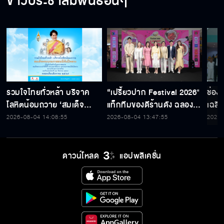
ข่าวประชาสัมพันธ์อื่นๆ
รวมใจไทยทั่วหล้า บริจาค
“เปรี้ยวปาก Festival 2026"
ช่อง
โลหิตน้อมถวาย ‘สมเด็จ
แท็กทีมของดีร้านดัง ฉลอง
เฉลิ
พระบรมราชชนนีพันปีหลวง’
ก้าวสู่ปีที่ 23
สมเด็
2026-08-04 14:08:55
2026-08-04 13:47:55
2026-
พร้อมรับตราไปรษณียากรที่
เนื่
ระลึก 80 พรรษาฯ อันทรง
พระ
คุณค่า
ดาวน์โหลด
แอปพลิเคชั่น