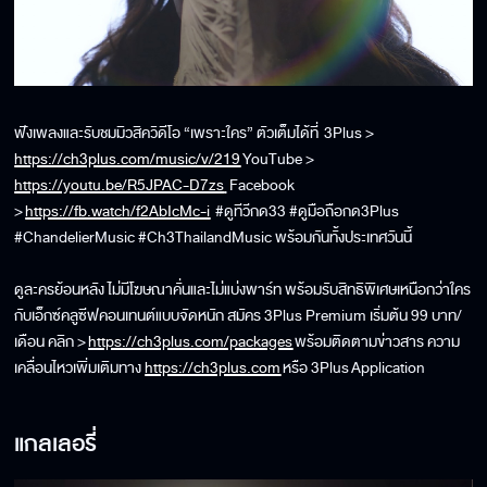
ฟังเพลงและรับชมมิวสิควิดีโอ “เพราะใคร” ตัวเต็มได้ที่ 3Plus >
https://ch3plus.com/music/v/219
YouTube >
https://youtu.be/R5JPAC-D7zs
Facebook
>
https://fb.watch/f2AbIcMc-i
#ดูทีวีกด33 #ดูมือถือกด3Plus
#ChandelierMusic #Ch3ThailandMusic พร้อมกันทั้งประเทศวันนี้
ดูละครย้อนหลัง ไม่มีโฆษณาคั่นและไม่แบ่งพาร์ท พร้อมรับสิทธิพิเศษเหนือกว่าใคร
กับเอ็กซ์คลูซีฟคอนเทนต์แบบจัดหนัก สมัคร 3Plus Premium เริ่มต้น 99 บาท/
เดือน คลิก >
https://ch3plus.com/packages
พร้อมติดตามข่าวสาร ความ
เคลื่อนไหวเพิ่มเติมทาง
https://ch3plus.com
หรือ 3Plus Application
แกลเลอรี่