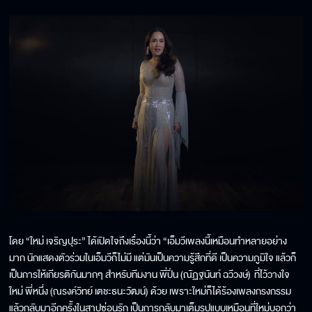
โดย “ใหม่ เจริญปุระ” ได้เปิดใจถึงเรื่องนี้ว่า “เอ็มวีเพลงนี้เหมือนทำหลายอย่าง
มาก นักแสดงตัวร่วมในเอ็มวีก็ไม่มี แต่มันเป็นความรู้สึกที่ดี เป็นความภูมิใจ แล้วก็
เป็นการให้เกียรติกันมากๆ สำหรับทีมงาน พี่ปิ่น (ณัฏฐนันท์ ฉวีวงษ์) ที่ไว้วางใจ
ใหม่ พี่หนึ่ง (ณรงค์วิทย์ เตชะธนะวัฒน์) ด้วย เพราะใหม่ก็ได้ร้องเพลงกรงกรรม
แล้วกลับมาอีกครั้งในสาปซ่อนรัก เป็นการกลับมาเต็มรูปแบบเหมือนที่ใหม่บอกว่า