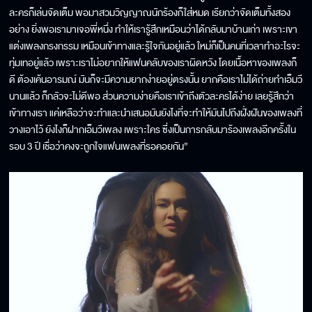
ละครก็เล่นจัดเต็ม พอมาสวมวิญญาณนักร้องก็ใส่หมด เรียกว่าจัดเต็มทั้งสอง
อย่าง ยิ่งพอเรามาเจอพี่หนึ่ง ทำให้เรารู้สึกเหมือนว่าได้กลับมาบ้านเก่า เพราะเขา
แต่งเพลงกรงกรรม เหมือนเข้าทางและรู้ใจกันอยู่แล้ว ใหม่ก็เป็นคนที่เวลาทำอะไรจะ
ทุ่มเทอยู่แล้ว เพราะเราไม่อยากให้แฟนคลับของเราผิดหวัง โดยเนื้อหาของเพลงก็
ดี ต้องเค้นอารมณ์ มันก็จะมีความยากง่ายอยู่ตรงนั้น ยากคือเราไม่ได้ถ่ายทำเอ็มวี
นานแล้ว ก็กลัวจะไม่ดีพอ ส่วนความง่ายคือเราเข้าถึงตัวละครได้ง่าย เลยรู้สึกว่า
เข้าทางเรา แค่เหลือว่าจะทำและนำเสนอมันยังไงที่จะทำให้มันไปถึงฝั่งฝันของเพลงที่
วางเอาไว้ ยังไงก็ฝากเอ็มวีเพลง เพราะใคร ซึ่งเป็นการกลับมาร้องเพลงอีกครั้งใน
รอบ 3 ปี เชื่อว่าคงจะถูกใจแฟนเพลงที่รอคอยกัน”