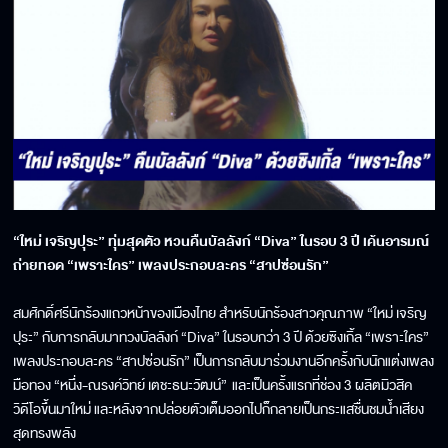
“ใหม่ เจริญปุระ” ทุ่มสุดตัว หวนคืนบัลลังก์ “Diva” ในรอบ 3 ปี เค้นอารมณ์
ถ่ายทอด “เพราะใคร” เพลงประกอบละคร “สาปซ่อนรัก”
สมศักดิ์ศรีนักร้องแถวหน้าของเมืองไทย สำหรับนักร้องสาวคุณภาพ “ใหม่ เจริญ
ปุระ” กับการกลับมาทวงบัลลังก์ “Diva” ในรอบกว่า 3 ปี ด้วยซิงเกิ้ล “เพราะใคร”
เพลงประกอบละคร “สาปซ่อนรัก” เป็นการกลับมาร่วมงานอีกครั้งกับนักแต่งเพลง
มือทอง “หนึ่ง-ณรงค์วิทย์ เตชะธนะวัฒน์” และเป็นครั้งแรกที่ช่อง 3 ผลิตมิวสิค
วิดีโอขึ้นมาใหม่ และหลังจากปล่อยตัวเต็มออกไปก็กลายเป็นกระแสชื่นชมน้ำเสียง
สุดทรงพลัง