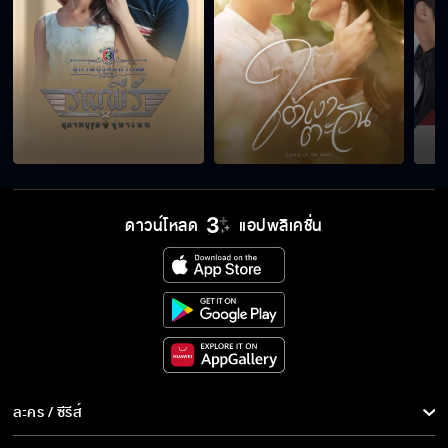
ดาวน์โหลด
แอปพลิเคชั่น
ละคร / ซีรีส์
ละคร/ซีรีส์