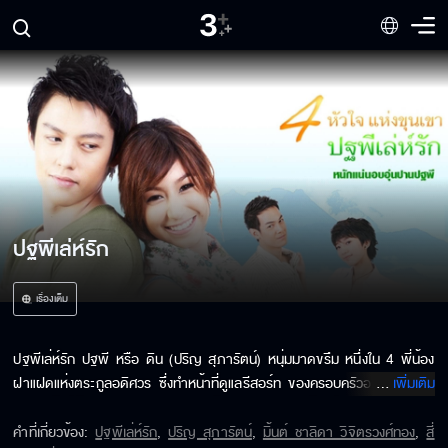
ปฐพีเล่ห์รัก
เรื่องเต็ม
ปฐพีเล่ห์รัก ปฐพี หรือ ดิน (ปริญ สุภารัตน์) หนุ่มมาดขรึม หนึ่งใน 4 พี่น้อง
ฝาแฝดแห่งตระกูลอดิศวร ซึ่งทำหน้าที่ดูแลรีสอร์ท ของครอบครัวอดิศวร ด้วย
...
เพิ่มเติม
ภาระหน้าที่ต้องรับผิดชอบ ไหนจะต้องระวังศัตรูสองด้านซึ่งก็คือโรงแรมคู่แข่ง
สองแห่ง ได้แก่ "ป่าฝนรีสอร์ท" และ "แมกไม้วัลเลย์" รีสอร์ทเก่าแก่ของจังหวัด 
คำที่เกี่ยวข้อง
:
ปฐพีเล่ห์รัก
,
ปริญ สุภารัตน์
,
มิ้นต์ ชาลิดา วิจิตรวงศ์ทอง
,
สี่