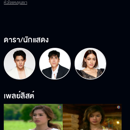
รีสอร์ททั้งสองแห่งตกลงจะร่วมทุนกันเปิดรีสอร์ทแบบเอ็กซอติก มีสวนสัตว์หา
หัวใจแห่งขุนเขา
ยาก และภัตตาคารอาหารป่าแต่ถูกปฐพีขัดขวาง ทำให้ทั้งสองแห่งเคืองแค้นกัน 
แม้จะมีนิสัยขี้เล่น เจ้าเล่ห์ คล้ายคลึงกับพี่น้องฝาแฝด หากภายนอกปฐพีดูเงียบ
ขรึม โดยเฉพาะเวลาทำงานเขาจะดูเคร่งเครียด สันโดษ ไม่ค่อยยิ้มแย้มแจ่มใส โดย
เฉพาะหลังจากเหตุ วุ่น ๆ บางอย่างที่เกิดขึ้นในรีสอร์ทซึ่งเขาโทษว่าเป็นความผิด
ของตัวเอง แต่แล้ววันหนึ่งชีวิตที่มีแต่งาน ของปฐพีกลับต้องถูกสั่นคลอนเมื่อเขา
ดารา/นักแสดง
ได้พบกับหญิงสาวปริศนาคนหนึ่งที่เข้ามาสร้างความปั่นป่วนในรีสอร์ท ดินไม่รู้ว่า
เธอเป็นใครกันแน่ เพราะครั้งแรกที่พบเธอ เธอมาในมาดสาวไฮโซในกลุ่มเซเลบริตี้
ที่มาจัดเลี้ยงในธารารินรีสอร์ทของเขา แต่เขาแอบจับได้ว่าเธอเป็นไฮโซปลอม
ติดตามเรื่องราวความสนุกในปฐพีเล่ห์รัก
เพลย์ลิสต์