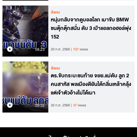
สังคม
หนุ่มกลับจากดูบอลโลก เมาขับ BMW
ชนตุ๊กตุ๊กสนั่น ดับ 3 เป่าแอลกอฮอล์พุ่ง
152
08.23
20 ก.ค. 2569
107
views
สังคม
ตร.ขับกระบะชนท้าย จยย.แม่ดับ ลูก 2
คนสาหัส พลเมืองดียันได้กลิ่นเหล้าคลุ้ง
แต่เจ้าตัวอ้างไม่ได้เมา
09.52
20 ก.ค. 2569
37
views