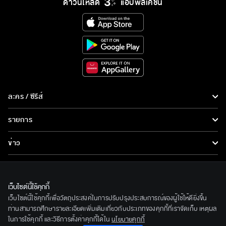
ดาวน์โหลด
แอปพลิเคชั่น
ละคร / ซีรีส์
ละคร/ซีรีส์
รายการ
ซีรีส์นานาชาติ
รายการทั้งหมด
ข่าว
การ์ตูน & เกม
ข่าวทั้งหมด
LIVE
รายการข่าว
ทีวีออนไลน์
เว็บไซต์นี้ใช้คุกกี้
เกี่ยวกับเรา
เว็บไซต์นี้ใช้คุกกี้เพื่อวัตถุประสงค์ในการปรับปรุงประสบการณ์ของผู้ใช้ให้ดียิ่งขึ้น
ข่าวประชาสัมพันธ์
BEC World
ท่านสามารถศึกษารายละเอียดเพิ่มเติมเกี่ยวกับประเภทของคุกกี้ที่เราจัดเก็บ เหตุผล
ติดตามเราได้ที่
ในการใช้คุกกี้ และวิธีการตั้งค่าคุกกี้ได้ใน
นโยบายคุกกี้
รู้จักเรา