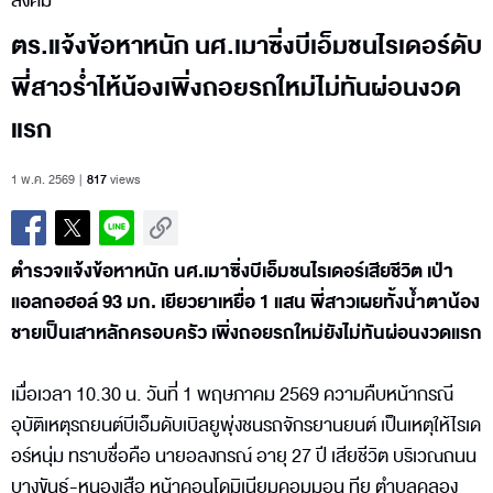
สังคม
ตร.แจ้งข้อหาหนัก นศ.เมาซิ่งบีเอ็มชนไรเดอร์ดับ
พี่สาวร่ำไห้น้องเพิ่งถอยรถใหม่ไม่ทันผ่อนงวด
แรก
1 พ.ค. 2569
817
views
ตำรวจแจ้งข้อหาหนัก นศ.เมาซิ่งบีเอ็มชนไรเดอร์เสียชีวิต เป่า
แอลกอฮอล์ 93 มก. เยียวยาเหยื่อ 1 แสน พี่สาวเผยทั้งน้ำตาน้อง
ชายเป็นเสาหลักครอบครัว เพิ่งถอยรถใหม่ยังไม่ทันผ่อนงวดแรก
เมื่อเวลา 10.30 น. วันที่ 1 พฤษภาคม 2569 ความคืบหน้ากรณี
อุบัติเหตุรถยนต์บีเอ็มดับเบิลยูพุ่งชนรถจักรยานยนต์ เป็นเหตุให้ไรเด
อร์หนุ่ม ทราบชื่อคือ นายอลงกรณ์ อายุ 27 ปี เสียชีวิต บริเวณถนน
บางขันธ์-หนองเสือ หน้าคอนโดมิเนียมคอมมอน ทียู ตำบลคลอง