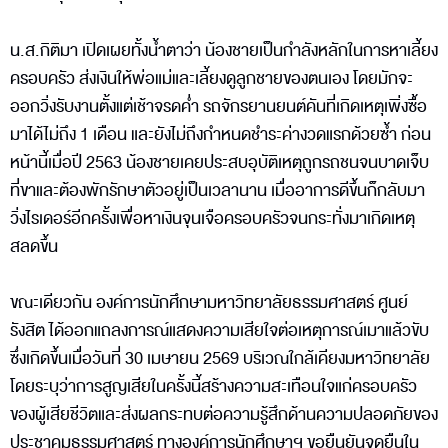
น.ส.กิติมา เปิดเผยทั้งน้ำตาว่า น้องชายเป็นกำลังหลักในการหาเลี้ยง
ครอบครัว ส่งเงินให้พ่อแม่และเลี้ยงดูลูกชายของตนเอง โดยมักจะ
ออกวิ่งรับงานตั้งแต่เช้าจรดค่ำ รถจักรยานยนต์คันที่เกิดเหตุเพิ่งซื้อ
มาได้ไม่ถึง 1 เดือน และยังไม่ถึงกำหนดชำระค่างวดแรกด้วยซ้ำ ก่อน
หน้านี้เมื่อปี 2563 น้องชายเคยประสบอุบัติเหตุถูกรถชนจนบาดเจ็บ
ที่ขาและต้องพักรักษาตัวอยู่เป็นเวลานาน เมื่ออาการดีขึ้นก็กลับมา
วิ่งไรเดอร์อีกครั้งเพื่อหาเงินจุนเจือครอบครัวจนกระทั่งมาเกิดเหตุ
สลดขึ้น
ขณะเดียวกัน องค์การนักศึกษามหาวิทยาลัยธรรมศาสตร์ ศูนย์
รังสิต ได้ออกแถลงการณ์แสดงความเสียใจต่อเหตุการณ์เมาแล้วขับ
ซึ่งเกิดขึ้นเมื่อวันที่ 30 เมษายน 2569 บริเวณใกล้เคียงมหาวิทยาลัย
โดยระบุว่าการสูญเสียในครั้งนี้สร้างความสะเทือนใจแก่ครอบครัว
ของผู้เสียชีวิตและส่งผลกระทบต่อความรู้สึกด้านความปลอดภัยของ
ประชาคมธรรมศาสตร์ ทางองค์การนักศึกษาฯ ขอยืนยันจุดยืนใน