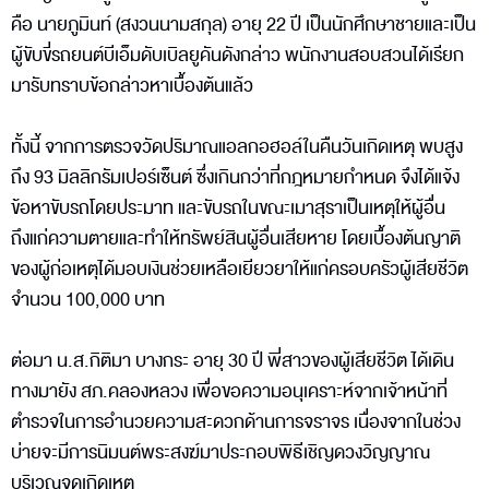
คือ นายภูมินท์ (สงวนนามสกุล) อายุ 22 ปี เป็นนักศึกษาชายและเป็น
ผู้ขับขี่รถยนต์บีเอ็มดับเบิลยูคันดังกล่าว พนักงานสอบสวนได้เรียก
มารับทราบข้อกล่าวหาเบื้องต้นแล้ว
ทั้งนี้ จากการตรวจวัดปริมาณแอลกอฮอล์ในคืนวันเกิดเหตุ พบสูง
ถึง 93 มิลลิกรัมเปอร์เซ็นต์ ซึ่งเกินกว่าที่กฎหมายกำหนด จึงได้แจ้ง
ข้อหาขับรถโดยประมาท และขับรถในขณะเมาสุราเป็นเหตุให้ผู้อื่น
ถึงแก่ความตายและทำให้ทรัพย์สินผู้อื่นเสียหาย โดยเบื้องต้นญาติ
ของผู้ก่อเหตุได้มอบเงินช่วยเหลือเยียวยาให้แก่ครอบครัวผู้เสียชีวิต
จำนวน 100,000 บาท
ต่อมา น.ส.กิติมา บางกระ อายุ 30 ปี พี่สาวของผู้เสียชีวิต ได้เดิน
ทางมายัง สภ.คลองหลวง เพื่อขอความอนุเคราะห์จากเจ้าหน้าที่
ตำรวจในการอำนวยความสะดวกด้านการจราจร เนื่องจากในช่วง
บ่ายจะมีการนิมนต์พระสงฆ์มาประกอบพิธีเชิญดวงวิญญาณ
บริเวณจุดเกิดเหตุ