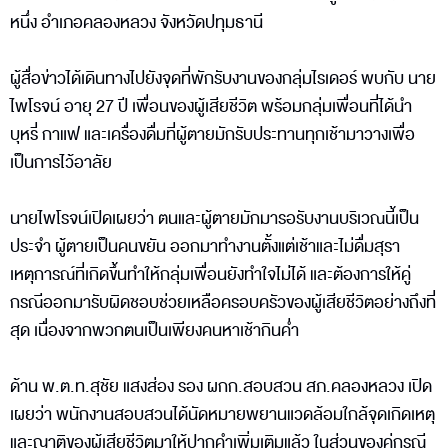
หนึ่ง อำเภอคลองหลวง จังหวัดปทุมธานี
ผู้สื่อข่าวได้เดินทางไปยังจุดที่พักรับงานของกลุ่มไรเดอร์ พบกับ นาย
ไพโรจน์ อายุ 27 ปี เพื่อนของผู้เสียชีวิต พร้อมกลุ่มเพื่อนที่ได้นำ
บุหรี่ กาแฟ และเครื่องดื่มที่ผู้ตายมักรับประทานทุกเช้ามาวางเพื่อ
เป็นการไว้อาลัย
นายไพโรจน์เปิดเผยว่า ตนและผู้ตายมักมารอรับงานบริเวณนี้เป็น
ประจำ ผู้ตายเป็นคนขยัน ออกมาทำงานตั้งแต่เช้าและไม่ดื่มสุรา
เหตุการณ์ที่เกิดขึ้นทำให้กลุ่มเพื่อนยังทำใจไม่ได้ และต้องการให้คู่
กรณีออกมารับผิดชอบช่วยเหลือครอบครัวของผู้เสียชีวิตอย่างถึงที่
สุด เนื่องจากพวกตนเป็นเพียงคนหาเช้ากินค่ำ
ด้าน พ.ต.ท.สุชัย แสงส่อง รอง ผกก.สอบสวน สภ.คลองหลวง เปิด
เผยว่า พนักงานสอบสวนได้นัดหมายพยานแวดล้อมใกล้จุดเกิดเหตุ
และญาติของผู้เสียชีวิตมาให้ปากคำเพิ่มเติมแล้ว ในส่วนของคู่กรณี