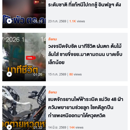
ระดับชาติ ที่แท้หนีไปกกชู้ อินฟลูฯ ดัง
08.16
23 ก.ค. 2569
1.1K
views
สังคม
วงจรปิดจับชัด นาทีชีวิต ฝนตก ต้นไม้
ล้มใส่ ชายขี่จยย.มาตามถนน บาดเจ็บ
เล็กน้อย
01.26
15 ก.ค. 2569
80
views
สังคม
แบตจักรยานไฟฟ้าระเบิด แม่วัย 48 ฝ่า
ควันพยายามช่วยลูก โชคดีลูกปีน
กำแพงหนีออกมาได้หวุดหวิด
01.32
14 มิ.ย. 2569
144
views