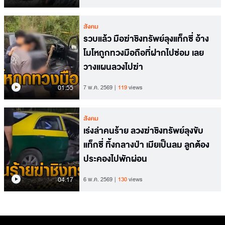
สังคม
รวบแล้ว มือฆ่าชิงทรัพย์ลุงแท็กซี่ อ้าง
โมโหถูกทวงมือถือที่ฝากไปซ่อม เลย
วางแผนลวงไปฆ่า
01.55
7 พ.ค. 2569
119
views
สังคม
เร่งล่าคนร้าย ลวงฆ่าชิงทรัพย์ลุงขับ
แท็กซี่ ทิ้งกลางป่า เมียเป็นลม ลูกต้อง
ประคองไปพักผ่อน
04.17
6 พ.ค. 2569
130
views