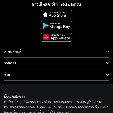
ดาวน์โหลด
แอปพลิเคชั่น
ละคร / ซีรีส์
ละคร/ซีรีส์
รายการ
ซีรีส์นานาชาติ
รายการทั้งหมด
ข่าว
การ์ตูน & เกม
ข่าวทั้งหมด
LIVE
รายการข่าว
ทีวีออนไลน์
เว็บไซต์นี้ใช้คุกกี้
เกี่ยวกับเรา
เว็บไซต์นี้ใช้คุกกี้เพื่อวัตถุประสงค์ในการปรับปรุงประสบการณ์ของผู้ใช้ให้ดียิ่งขึ้น
ข่าวประชาสัมพันธ์
BEC World
ท่านสามารถศึกษารายละเอียดเพิ่มเติมเกี่ยวกับประเภทของคุกกี้ที่เราจัดเก็บ เหตุผล
ติดตามเราได้ที่
ในการใช้คุกกี้ และวิธีการตั้งค่าคุกกี้ได้ใน
นโยบายคุกกี้