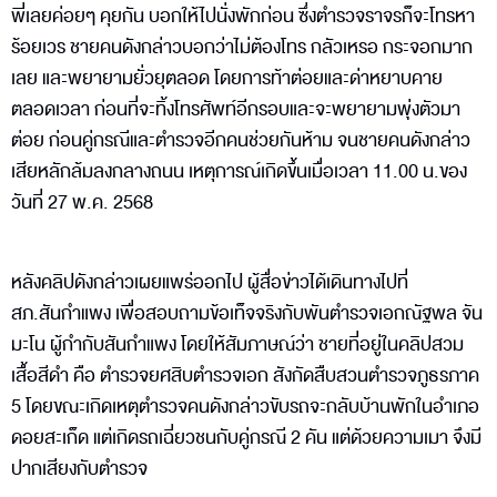
พี่เลยค่อยๆ คุยกัน บอกให้ไปนั่งพักก่อน ซึ่งตำรวจราจรก็จะโทรหา
ร้อยเวร ชายคนดังกล่าวบอกว่าไม่ต้องโทร กลัวเหรอ กระจอกมาก
เลย และพยายามยั่วยุตลอด โดยการท้าต่อยและด่าหยาบคาย
ตลอดเวลา ก่อนที่จะทิ้งโทรศัพท์อีกรอบและจะพยายามพุ่งตัวมา
ต่อย ก่อนคู่กรณีและตำรวจอีกคนช่วยกันห้าม จนชายคนดังกล่าว
เสียหลักล้มลงกลางถนน เหตุการณ์เกิดขึ้นเมื่อเวลา 11.00 น.ของ
วันที่ 27 พ.ค. 2568
หลังคลิปดังกล่าวเผยแพร่ออกไป ผู้สื่อข่าวได้เดินทางไปที่
สภ.สันกำแพง เพื่อสอบถามข้อเท็จจริงกับพันตำรวจเอกณัฐพล จัน
มะโน ผู้กำกับสันกำแพง โดยให้สัมภาษณ์ว่า ชายที่อยู่ในคลิปสวม
เสื้อสีดำ คือ ตำรวจยศสิบตำรวจเอก สังกัดสืบสวนตำรวจภูธรภาค
5 โดยขณะเกิดเหตุตำรวจคนดังกล่าวขับรถจะกลับบ้านพักในอำเภอ
ดอยสะเก็ด แต่เกิดรถเฉี่ยวชนกับคู่กรณี 2 คัน แต่ด้วยความเมา จึงมี
ปากเสียงกับตำรวจ