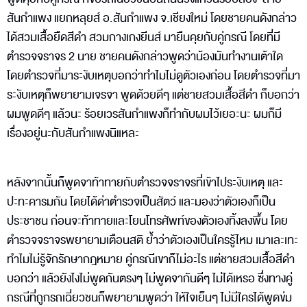
สันกำแพง แยกหลุยส์ อ.สันกำแพง จ.เชียงใหม่ โดยชายคนดังกล่าว
ได้สวมเสื้อยืดสีดำ สวมกางเกงยีนส์ มายืนคุยกับคู่กรณี โดยที่มี
ตำรวจจราจร 2 นาย ชายคนดังกล่าวพูดว่าน้องมันทำงานเต้าใด
โดยตำรวจที่มาระงับเหตุบอกว่าทำไมไม่ดูตัวเองก่อน โดยตำรวจที่มา
ระงับเหตุก็พยายามเจรจา พูดด้วยดีๆ แต่ชายสวมเสื้อสีดำ ก็บอกว่า
ผมพูดดีๆ แล้วนะ ร้อยเวรสันกำแพงก็ทำกับผมไว้เยอะนะ ผมก็มี
เรื่องอยู่นะกับสันกำแพงนิแหละ
หลังจากนั้นก็พูดจาท้าทายกับตำรวจจราจรที่เข้าไประงับเหตุ และ
ปะทะคารมกัน โดยได้ด่าตำรวจเป็นสัตว์ และมองว่าตัวเองก็เป็น
ประชาชน ก่อนจะท้าทายและโยนโทรศัพท์ของตัวเองทิ้งลงพื้น โดย
ตำรวจจราจรพยายามเตือนสติ ย้ำว่าตัวเองเป็นใครรู้ไหม เมาเละเทะ
ทำไมไม่รู้จักรักษากฎหมาย คู่กรณีเขาก็ไม่อะไร แต่ชายสวมเสื้อสีดำ
บอกว่า แล้วยังไงไม่พูดกันตรงๆ ไม่พูดจากันดีๆ ไม่ได้เหรอ ซึ่งทางคู่
กรณีที่ถูกรถเฉี่ยวชนก็พยายามพูดว่า ให้ใจเย็นๆ ไม่มีใครได้พูดข่ม