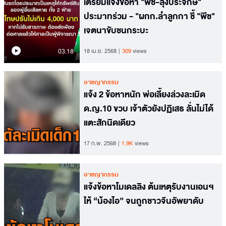
เตรียมแจ้งข้อหา "พีช-ลุงประจักษ์"
ประมาทร่วม - "ผกก.ลำลูกกา ชี้ "พีช"
เจตนาขับชนกระบะ
03.18
18 เม.ย. 2568
309
views
อาชญากรรม
แจ้ง 2 ข้อหาหนัก พ่อเลี้ยงล่วงละเมิด
ด.ญ.10 ขวบ เจ้าตัวยังปฏิเสธ ลั่นไม่ได้
แตะสักนิดเดียว
17 ก.พ. 2568
1.9K
views
อาชญากรรม
แจ้งข้อหาโมเดลลิง ต้นเหตุรับงานเอนฯ
ให้ “น้องไอ” จนถูกชาวจีนอัพยาดับ