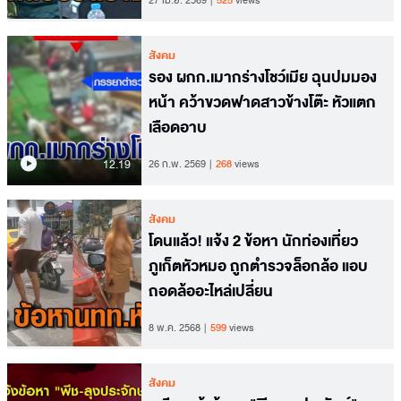
525
สังคม
รอง ผกก.เมากร่างโชว์เมีย ฉุนปมมอง
หน้า คว้าขวดฟาดสาวข้างโต๊ะ หัวแตก
เลือดอาบ
12.19
26 ก.พ. 2569
268
views
สังคม
โดนแล้ว! แจ้ง 2 ข้อหา นักท่องเที่ยว
ภูเก็ตหัวหมอ ถูกตำรวจล็อกล้อ แอบ
ถอดล้ออะไหล่เปลี่ยน
8 พ.ค. 2568
599
views
สังคม