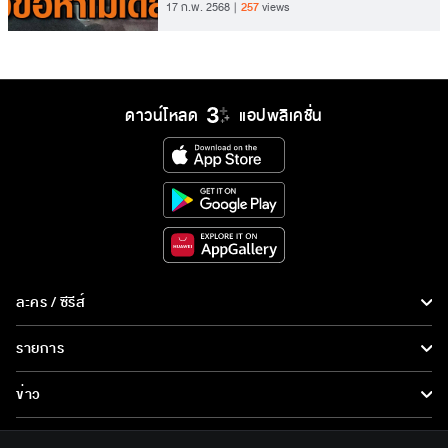
17 ก.พ. 2568
257
views
ดาวน์โหลด
แอปพลิเคชั่น
ละคร / ซีรีส์
ละคร/ซีรีส์
รายการ
ซีรีส์นานาชาติ
รายการทั้งหมด
ข่าว
การ์ตูน & เกม
ข่าวทั้งหมด
LIVE