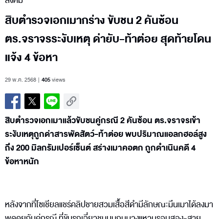
สังคม
สิบตำรวจเอกเมากร่าง ขับชน 2 คันซ้อน
ตร.จราจรระงับเหตุ ด่ายับ-ท้าต่อย สุดท้ายโดน
แจ้ง 4 ข้อหา
29 พ.ค. 2568
405
views
สิบตำรวจเอกเมาแล้วขับชนคู่กรณี 2 คันซ้อน ตร.จราจรเข้า
ระงับเหตุถูกด่าสารพัดสัตว์-ท้าต่อย พบปริมาณแอลกฮอล์สูง
ถึง 200 มิลกรัมเปอร์เซ็นต์ สร่างเมาคอตก ถูกดำเนินคดี 4
ข้อหาหนัก
หลังจากที่โซเชียลแชร์คลิปชายสวมเสื้อสีดำมีลักษณะมึนเมาได้ลงมา
พูดคุยกับคู่กรณี ที่ขับรถเฉี่ยวชนบนถนนวงแหวนรอบสอง-สาย