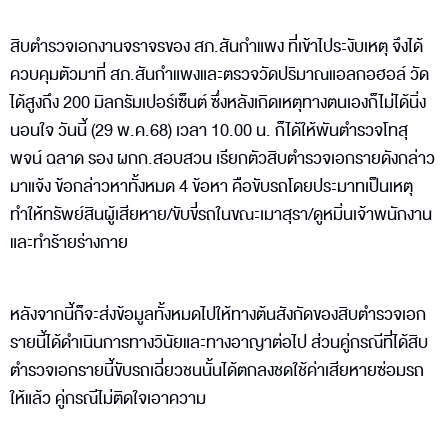
สิบตำรวจเอกงานจราจรของ สภ.สันกำแพง ที่เข้าไประงับเหตุ จึงได้
ควบคุมตัวมาที่ สภ.สันกำแพงและตรวจวัดปริมาณแอลกอฮอล์ วัด
ได้สูงถึง 200 มิลกรัมเปอร์เซ็นต์ ซึ่งหลังเกิดเหตุทางตนเองก็ไม่ได้นิ่ง
นอนใจ วันนี้ (29 พ.ค.68) เวลา 10.00 น. ก็ได้ให้พันตำรวจโทสุ
พจน์ ฉลาด รอง ผกก.สอบสวน เรียกตัวสิบตำรวจเอกรายดังกล่าว
มาแจ้ง ข้อกล่าวหาทั้งหมด 4 ข้อหา คือขับรถโดยประมาทเป็นเหตุ
ทำให้ทรัพย์สินผู้เสียหาย/ขับขี่รถในขณะเมาสุรา/ดูหมิ่นเจ้าพนักงาน
และทำร้ายร่างกาย
หลังจากนี้ก็จะส่งข้อมูลทั้งหมดไปให้ทางต้นสังกัดของสิบตำรวจเอก
รายนี้ได้ดำเนินการทางวินัยและทางอาญาต่อไป ส่วนคู่กรณีที่ได้สิบ
ตำรวจเอกรายนี้ขับรถเฉี่ยวชนนั้นได้ตกลงชดใช้ค่าเสียหายซ่อมรถ
ให้แล้ว คู่กรณีไม่ติดใจเอาความ