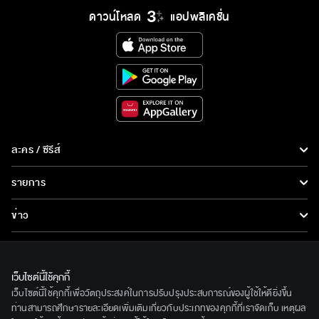
ดาวน์โหลด
แอปพลิเคชั่น
ละคร / ซีรีส์
ละคร/ซีรีส์
รายการ
ซีรีส์นานาชาติ
รายการทั้งหมด
ข่าว
การ์ตูน & เกม
ข่าวทั้งหมด
LIVE
รายการข่าว
ทีวีออนไลน์
เว็บไซต์นี้ใช้คุกกี้
เกี่ยวกับเรา
เว็บไซต์นี้ใช้คุกกี้เพื่อวัตถุประสงค์ในการปรับปรุงประสบการณ์ของผู้ใช้ให้ดียิ่งขึ้น
ข่าวประชาสัมพันธ์
BEC World
ท่านสามารถศึกษารายละเอียดเพิ่มเติมเกี่ยวกับประเภทของคุกกี้ที่เราจัดเก็บ เหตุผล
ติดตามเราได้ที่