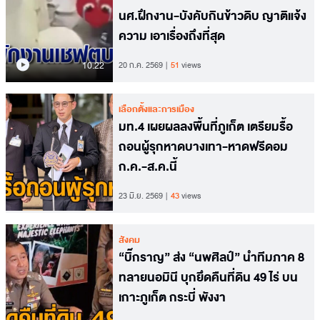
นศ.ฝึกงาน-บังคับกินข้าวดิบ ญาติแจ้ง
ความ เอาเรื่องถึงที่สุด
10.22
20 ก.ค. 2569
51
views
เลือกตั้งและการเมือง
มท.4 เผยผลลงพื้นที่ภูเก็ต เตรียมรื้อ
ถอนผู้รุกหาดบางเทา-หาดฟรีดอม
ก.ค.-ส.ค.นี้
23 มิ.ย. 2569
43
views
สังคม
“บิ๊กราญ” ส่ง “นพศิลป์” นำทีมภาค 8
ทลายนอมินี บุกยึดคืนที่ดิน 49 ไร่ บน
เกาะภูเก็ต กระบี่ พังงา