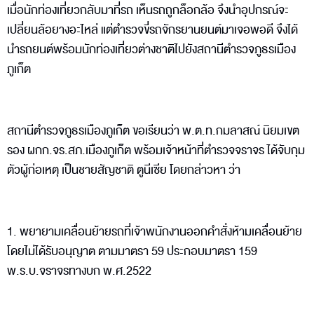
เมื่อนักท่องเที่ยวกลับมาที่รถ เห็นรถถูกล็อกล้อ จึงนำอุปกรณ์จะ
เปลี่ยนล้อยางอะไหล่ แต่ตำรวจขี่รถจักรยานยนต์มาเจอพอดี จึงได้
นำรถยนต์พร้อมนักท่องเที่ยวต่างชาติไปยังสถานีตำรวจภูธรเมือง
ภูเก็ต
สถานีตำรวจภูธรเมืองภูเก็ต ขอเรียนว่า พ.ต.ท.กมลาสณ์ นิยมเขต
รอง ผกก.จร.สภ.เมืองภูเก็ต พร้อมเจ้าหน้าที่ตำรวจจราจร ได้จับกุม
ตัวผู้ก่อเหตุ เป็นชายสัญชาติ ตูนีเซีย โดยกล่าวหา ว่า
1. พยายามเคลื่อนย้ายรถที่เจ้าพนักงานออกคำสั่งห้ามเคลื่อนย้าย
โดยไม่ได้รับอนุญาต ตามมาตรา 59 ประกอบมาตรา 159
พ.ร.บ.จราจรทางบก พ.ศ.2522