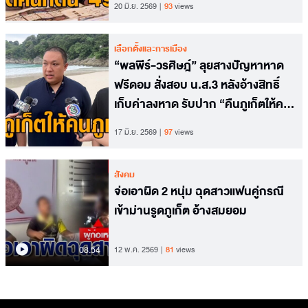
20 มิ.ย. 2569
93
views
เลือกตั้งและการเมือง
“พลพีร์-วรศิษฎ์” ลุยสางปัญหาหาด
ฟรีดอม สั่งสอบ น.ส.3 หลังอ้างสิทธิ์
เก็บค่าลงหาด รับปาก “คืนภูเก็ตให้คน
ภูเก็ต”
17 มิ.ย. 2569
97
views
สังคม
จ่อเอาผิด 2 หนุ่ม ฉุดสาวแฟนคู่กรณี
เข้าม่านรูดภูเก็ต อ้างสมยอม
08.54
12 พ.ค. 2569
81
views