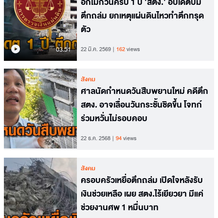
อีกไม่กี่วันครบ 1 ปี 'สตง.' อัปเดตปม
ตึกถล่ม ยกเหตุแผ่นดินไหวทำตึกทรุด
ตัว
03.51
22 มี.ค. 2569
162
views
สังคม
ศาลนัดกำหนดวันสืบพยานใหม่ คดีตึก
สตง. อาจเลื่อนวันกระชั้นชิดขึ้น โจทก์
ร่วมหวั่นไม่รอบคอบ
22 ธ.ค. 2568
94
views
สังคม
ครอบครัวเหยื่อตึกถล่ม เปิดใจหลังรับ
เงินช่วยเหลือ เผย สตง.ไร้เยียวยา มีแค่
ช่วยงานศพ 1 หมื่นบาท