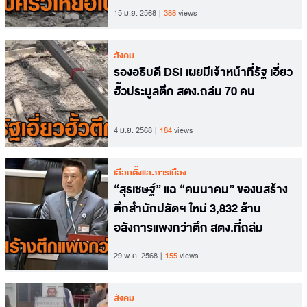
15 มิ.ย. 2568
388
views
สังคม
รองอธิบดี DSI เผยมีเจ้าหน้าที่รัฐ เอี่ยว
ฮั้วประมูลตึก สตง.ถล่ม 70 คน
4 มิ.ย. 2568
184
views
เลือกตั้งและการเมือง
“สุรเชษฐ์” แฉ “คมนาคม” ของบสร้าง
ตึกสำนักปลัดฯ ใหม่ 3,832 ล้าน
อลังการแพงกว่าตึก สตง.ที่ถล่ม
29 พ.ค. 2568
155
views
สังคม