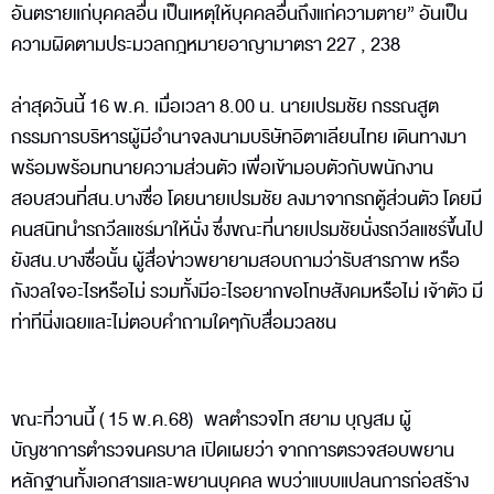
อันตรายแก่บุคคลอื่น เป็นเหตุให้บุคคลอื่นถึงแก่ความตาย” อันเป็น
ความผิดตามประมวลกฎหมายอาญามาตรา 227 , 238
ล่าสุดวันนี้ 16 พ.ค. เมื่อเวลา 8.00 น. นายเปรมชัย กรรณสูต
กรรมการบริหารผู้มีอำนาจลงนามบริษัทอิตาเลียนไทย เดินทางมา
พร้อมพร้อมทนายความส่วนตัว เพื่อเข้ามอบตัวกับพนักงาน
สอบสวนที่สน.บางซื่อ โดยนายเปรมชัย ลงมาจากรถตู้ส่วนตัว โดยมี
คนสนิทนำรถวีลแชร์มาให้นั่ง ซึ่งขณะที่นายเปรมชัยนั่งรถวีลแชร์ขึ้นไป
ยังสน.บางซื่อนั้น ผู้สื่อข่าวพยายามสอบถามว่ารับสารภาพ หรือ
กังวลใจอะไรหรือไม่ รวมทั้งมีอะไรอยากขอโทษสังคมหรือไม่ เจ้าตัว มี
ท่าทีนิ่งเฉยและไม่ตอบคำถามใดๆกับสื่อมวลชน
ขณะที่วานนี้ ( 15 พ.ค.68) พลตำรวจโท สยาม บุญสม ผู้
บัญชาการตำรวจนครบาล เปิดเผยว่า จากการตรวจสอบพยาน
หลักฐานทั้งเอกสารและพยานบุคคล พบว่าแบบแปลนการก่อสร้าง