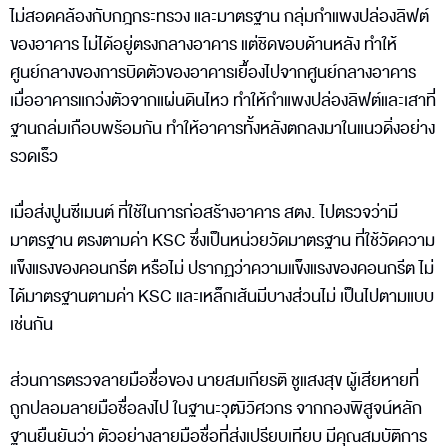
ไม่สอดคล้องกับกฎกระทรวง และมาตรฐาน กลุ่มกำแพงปล่องลิฟต์
ของอาคาร ไม่ได้อยู่ตรงกลางอาคาร แต่ชิดขอบด้านหลัง ทำให้
ศูนย์กลางของการบิดตัวของอาคารเยื้องไปจากศูนย์กลางอาคาร
เมื่ออาคารแกว่งตัวจากแผ่นดินไหว ทำให้กำแพงปล่องลิฟต์และเสาที่
ฐานถล่มเกือบพร้อมกัน ทำให้อาคารทั้งหลังตกลงมาในแนวดิ่งอย่าง
รวดเร็ว
เมื่อส่งปูนซีเมนต์ ที่ใช้ในการก่อสร้างอาคาร สตง. ไปตรวจว่ามี
มาตรฐาน ตรงตามค่า KSC ซึ่งเป็นหน่วยวัดมาตรฐาน ที่ใช้วัดความ
แข็งแรงของคอนกรีต หรือไม่ ปรากฏว่าความแข็งแรงของคอนกรีต ไม่
ได้มาตรฐานตามค่า KSC และเหล็กเส้นมีบางส่วนไม่ เป็นไปตามแบบ
เช่นกัน
ส่วนการตรวจลายมือชื่อของ นายสมเกียรติ ชูแสงสุข ผู้เสียหายที่
ถูกปลอมลายมือชื่อลงไป ในฐานะวุฒิวิศวกร จากกองพิสูจน์หลัก
ฐานยืนยันว่า ตัวอย่างลายมือชื่อที่ส่งเปรียบเทียบ มีคุณสมบัติการ