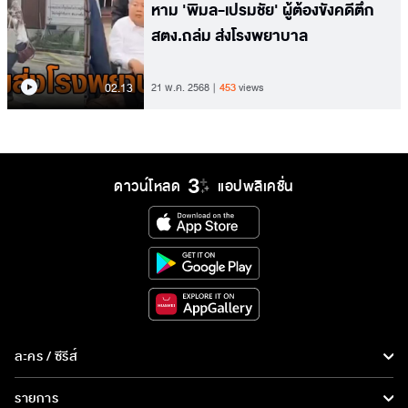
หาม 'พิมล-เปรมชัย' ผู้ต้องขังคดีตึก
สตง.ถล่ม ส่งโรงพยาบาล
02.13
21 พ.ค. 2568
453
views
ดาวน์โหลด
แอปพลิเคชั่น
ละคร / ซีรีส์
ละคร/ซีรีส์
รายการ