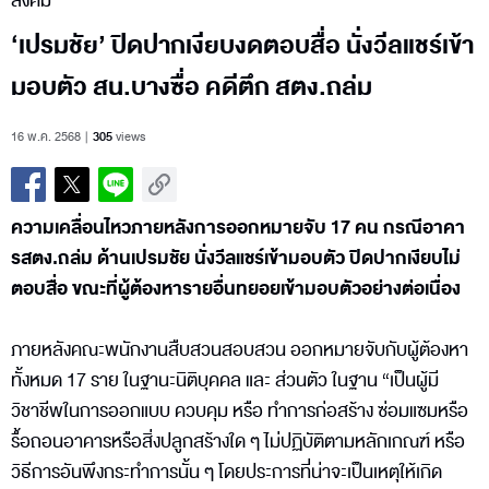
สังคม
‘เปรมชัย’ ปิดปากเงียบงดตอบสื่อ นั่งวีลแชร์เข้า
มอบตัว สน.บางซื่อ คดีตึก สตง.ถล่ม
16 พ.ค. 2568
305
views
ความเคลื่อนไหวภายหลังการออกหมายจับ 17 คน กรณีอาคา
รสตง.ถล่ม ด้านเปรมชัย นั่งวีลแชร์เข้ามอบตัว ปิดปากเงียบไม่
ตอบสื่อ ขณะที่ผู้ต้องหารายอื่นทยอยเข้ามอบตัวอย่างต่อเนื่อง
ภายหลังคณะพนักงานสืบสวนสอบสวน ออกหมายจับกับผู้ต้องหา
ทั้งหมด 17 ราย ในฐานะนิติบุคคล และ ส่วนตัว ในฐาน “เป็นผู้มี
วิชาชีพในการออกแบบ ควบคุม หรือ ทำการก่อสร้าง ซ่อมแซมหรือ
รื้อถอนอาคารหรือสิ่งปลูกสร้างใด ๆ ไม่ปฏิบัติตามหลักเกณฑ์ หรือ
วิธีการอันพึงกระทำการนั้น ๆ โดยประการที่น่าจะเป็นเหตุให้เกิด