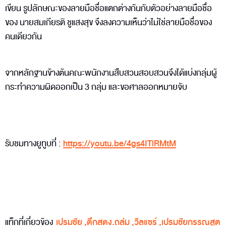
เขียน รูปลักษณะของลายมือชื่อแตกต่างกันกับตัวอย่างลายมือชื่อ
ของ นายสมเกียรติ ชูแสงสุข จึงลงความเห็นว่าไม่ใช่ลายมือชื่อของ
คนเดียวกัน
จากหลักฐานข้างต้นคณะพนักงานสืบสวนสอบสวนจึงได้แบ่งกลุ่มผู้
กระทำความผิดออกเป็น 3 กลุ่ม และขอศาลออกหมายจับ
รับชมทางยูทูบที่ :
https://youtu.be/4gs4ITlRMtM
แท็กที่เกี่ยวข้อง
เปรมชัย
,
ตึกสตง.ถล่ม
,
วีลแชร์
,
เปรมชัยกรรณสูต