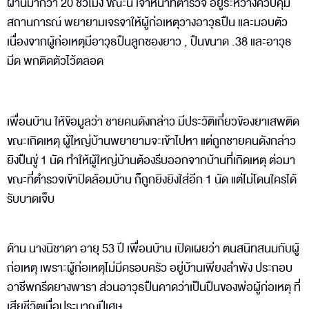
ผ่านมากว่า 20 ชั่วโมง ขณะนี้ เจ้าหน้าที่ตำรวจ อยู่ระหว่างควบคุม
สถานการณ์ พยายามเจรจาให้ผู้ก่อเหตุวางอาวุธปืน และมอบตัว
เนื่องจากผู้ก่อเหตุมีอาวุธปืนลูกซองยาว , ปืนขนาด .38 และอาวุธ
มีด พกติดตัวไว้ตลอด
เพื่อนบ้าน ให้ข้อมูลว่า ชายคนดังกล่าว มีประวัติเกี่ยวข้องยาเสพติด
ขณะเกิดเหตุ ผู้ใหญ่บ้านพยายามจะเข้าไปหา แต่ถูกชายคนดังกล่าว
ยิงปืนขู่ 1 นัด ทำให้ผู้ใหญ่บ้านต้องรีบออกจากบ้านที่เกิดเหตุ ต่อมา
ขณะที่ตำรวจเข้าปิดล้อมบ้าน ก็ถูกยิงยิงใส่อีก 1 นัด แต่ไม่โดนใครได้
รับบาดเจ็บ
ด้าน นางนิชาดา อายุ 53 ปี เพื่อนบ้าน เปิดเผยว่า ตนสนิทสนมกับผู้
ก่อเหตุ เพราะผู้ก่อเหตุไม่มีครอบครัว อยู่บ้านเพียงลำพัง ประกอบ
อาชีพกรีดยางพารา ส่วนอาวุธปืนคาดว่าเป็นปืนของพ่อผู้ก่อเหตุ ที่
เสียชีวิตเมื่อประมาณปีเศษ