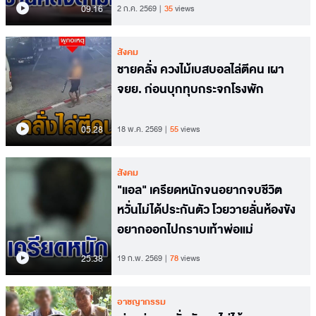
09.16
2 ก.ค. 2569
35
views
สังคม
ชายคลั่ง ควงไม้เบสบอลไล่ตีคน เผา
จยย. ก่อนบุกทุบกระจกโรงพัก
05.28
18 พ.ค. 2569
55
views
สังคม
"แอล" เครียดหนักจนอยากจบชีวิต
หวั่นไม่ได้ประกันตัว โวยวายลั่นห้องขัง
อยากออกไปกราบเท้าพ่อแม่
25.38
19 ก.พ. 2569
78
views
อาชญากรรม