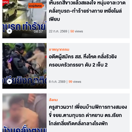
เห็นรถสีขาวแล้วสแลงใจ หนุ่มอาละวาด
คลั่งทุบรถ-ทำร้ายร่างกาย เหยื่อโผล่
เพียบ
08.07
22 ก.ค. 2569
50
views
อาชญากรรม
อดีตผู้สมัคร สส. หึงโหด คลั่งรัวยิง
ครอบครัวภรรยา ดับ 2 เจ็บ 2
08.11
8 ก.ค. 2569
99
views
สังคม
ครูสาวผวา! เพื่อนบ้านพิการทางสมอง
ขี่ จยย.ตามทุบรถ ด่าหยาบ ตร.เรียก
ไกล่เกลี่ยเกิดคลั่งกลางโรงพัก