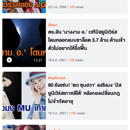
22 ก.ย. 2568
176
views
สังคม
ตร.ยัน ‘นางงาม อ.’ เวทีมิสยูนิเวิร์ส
โดนหลอกแบบชาล็อต 3.7 ล้าน ด้านเจ้า
ตัวไม่อยากให้รื้อฟื้น
13.31
16 ธ.ค. 2567
128
views
ต่างประเทศ
80 ยังแซ่บ! 'ชเว ซุนฮวา' ลงชิงมง 'มิส
ยูนิเวิร์สเกาหลีใต้' หลังกองเปลี่ยนกฎ
ไม่จำกัดอายุ
16 ก.ย. 2567
1.3K
views