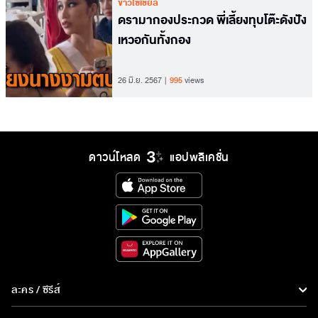
ข่าวโซเชียล
ดรามากองประกวด พี่เลี้ยงทุบโต๊ะดังปัง
เหวอกันทั้งกอง
26 มิ.ย. 2567
995
views
ดาวน์โหลด
แอปพลิเคชั่น
ละคร / ซีรีส์
ละคร/ซีรีส์