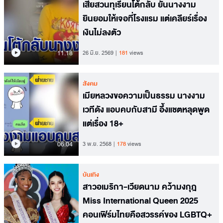
เสี่ยสวนทุเรียนโต้กลับ ยันนางงาม
ยินยอมให้เจอที่โรงแรม แต่เคลียร์เรื่อง
เงินไม่ลงตัว
11.18
26 มิ.ย. 2569
181
views
สังคม
เมียหลวงขอความเป็นธรรม นางงาม
เวทีดัง แอบคบกับสามี อึ้งแชตหลุดพูด
แต่เรื่อง 18+
06.04
3 พ.ย. 2568
178
views
บันเทิง
สาวอเมริกา-เวียดนาม คว้ามงกุฎ
Miss International Queen 2025
คอนเฟิร์มไทยคือสวรรค์ของ LGBTQ+