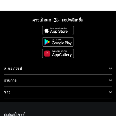
ดาวน์โหลด
แอปพลิเคชั่น
ละคร / ซีรีส์
ละคร/ซีรีส์
รายการ
ซีรีส์นานาชาติ
รายการทั้งหมด
ข่าว
การ์ตูน & เกม
ข่าวทั้งหมด
LIVE
รายการข่าว
ทีวีออนไลน์
เว็บไซต์นี้ใช้คุกกี้