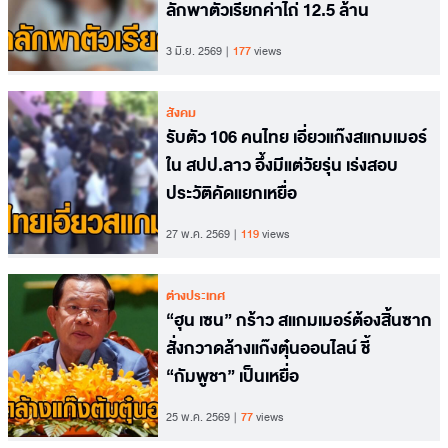
ลักพาตัวเรียกค่าไถ่ 12.5 ล้าน
3 มิ.ย. 2569
177
views
สังคม
รับตัว 106 คนไทย เอี่ยวแก๊งสแกมเมอร์
ใน สปป.ลาว อึ้งมีแต่วัยรุ่น เร่งสอบ
ประวัติคัดแยกเหยื่อ
27 พ.ค. 2569
119
views
ต่างประเทศ
“ฮุน เซน” กร้าว สแกมเมอร์ต้องสิ้นซาก
สั่งกวาดล้างแก๊งตุ๋นออนไลน์ ชี้
“กัมพูชา” เป็นเหยื่อ
25 พ.ค. 2569
77
views