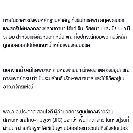
ภายในอาคารยังพบหลักฐานสำคัญ ทั้งซิมโทรศัพท์ สมุดจดเบอร์
และสคริปต์หลอกลวงหลายภาษา ได้แก่ จีน เวียดนาม และเมียนมา มี
วิกผม สำหรับแต่งตัวหลอกเหยื่อ ขณะที่อุปกรณ์คอมพิวเตอร์หลัก
ถูกถอดออกไปก่อนหน้านี้ เหลือเพียงคีย์บอร์ด
นอกจากนี้ ยังมีโรงพยาบาล มีห้องจ่ายยา มีห้องผ่าตัด ซึ่งมีอุปกรณ์
การแพทย์ครบ ทำเป็นระบสำหรับรักษาพยาบาล และใช้ชีวิตอยู่ใน
อาณาจักรแห่งนี้
พล.อ.อ.ประภาส สอนใจดี ผู้อำนวยการศูนย์แถลงข่าวร่วม
สถานการณ์ไทย-กัมพูชา (JIC) บอกว่า พื้นที่ดังกล่าว ในการสู้รบที่
ผ่านมา ฝ่ายกัมพูชาได้ใช้เป็นฐานปล่อยโดรน รวมไปถึงยิงสไนเปอร์