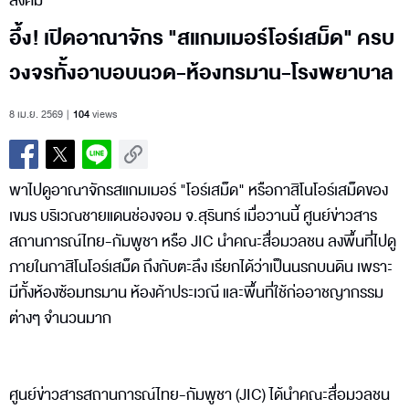
สังคม
อึ้ง! เปิดอาณาจักร "สแกมเมอร์โอร์เสม็ด" ครบ
วงจรทั้งอาบอบนวด-ห้องทรมาน-โรงพยาบาล
8 เม.ย. 2569
104
views
พาไปดูอาณาจักรสแกมเมอร์ "โอร์เสม็ด" หรือกาสิโนโอร์เสม็ดของ
เขมร บริเวณชายแดนช่องจอม จ.สุรินทร์ เมื่อวานนี้ ศูนย์ข่าวสาร
สถานการณ์ไทย-กัมพูชา หรือ JIC นำคณะสื่อมวลชน ลงพื้นที่ไปดู
ภายในกาสิโนโอร์เสม็ด ถึงกับตะลึง เรียกได้ว่าเป็นนรกบนดิน เพราะ
มีทั้งห้องซ้อมทรมาน ห้องค้าประเวณี และพื้นที่ใช้ก่ออาชญากรรม
ต่างๆ จำนวนมาก
ศูนย์ข่าวสารสถานการณ์ไทย-กัมพูชา (JIC) ได้นำคณะสื่อมวลชน