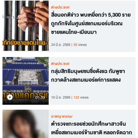
ต่างประเทศ
สื่อนอกตีข่าว พบเหยื่อกว่า 5,300 ราย
ถูกกักขังในศูนย์สแกมเมอร์บริเวณ
ชายแดนไทย-เมียนมา
24 มิ.ย. 2569
55
views
ต่างประเทศ
กลุ่มสิทธิมนุษยชนชื่อดังแฉ กัมพูชา
กวาดล้างสแกมเมอร์แค่การแสดง
01.59
10 มิ.ย. 2569
122
views
อาชญากรรม
ตำรวจแกะรอยช่วยนักศึกษาสาวจีน
เหยื่อสแกมเมอร์ข้ามชาติ หลอกจัดฉาก