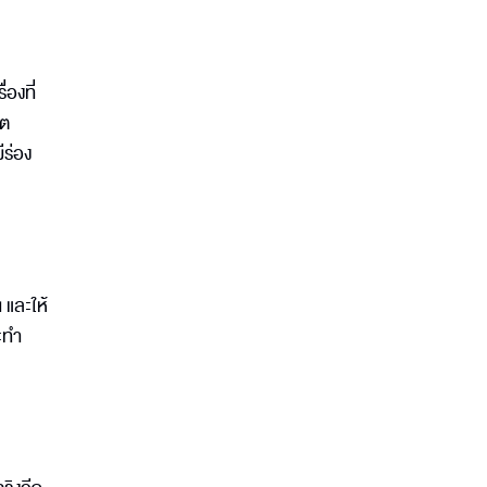
่องที่
ูต
ีร่อง
 และให้
ะทำ