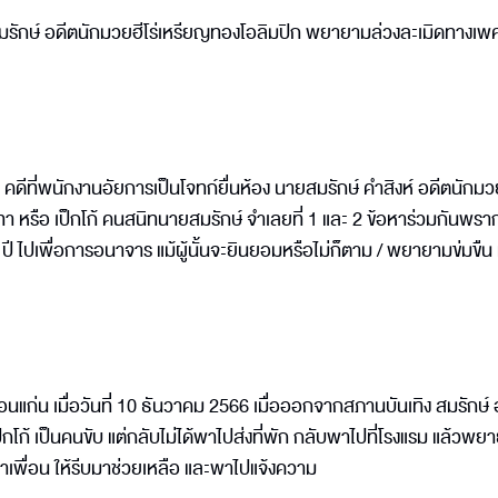
น สมรักษ์ อดีตนักมวยฮีโร่เหรียญทองโอลิมปิก พยายามล่วงละเมิดทางเ
ดีที่พนักงานอัยการเป็นโจทก์ยื่นห้อง นายสมรักษ์ คำสิงห์ อดีตนักมวย
 หรือ เป็กโก้ คนสนิทนายสมรักษ์ จำเลยที่ 1 และ 2 ข้อหาร่วมกันพรากผ
8 ปี ไปเพื่อการอนาจาร แม้ผู้นั้นจะยินยอมหรือไม่ก็ตาม / พยายามข่มขืน
วัดขอนแก่น เมื่อวันที่ 10 ธันวาคม 2566 เมื่อออกจากสภานบันเทิง สมรักษ
เป๊กโก้ เป็นคนขับ แต่กลับไม่ได้พาไปส่งที่พัก กลับพาไปที่โรงแรม แล้วพย
เพื่อน ให้รีบมาช่วยเหลือ และพาไปแจ้งความ