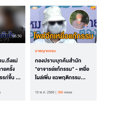
06.50
อาชญากรรม
จม.ถึงแม่
กองปราบบุกค้นสำนัก
ายครั้ง
"อาจารย์แก้กรรม" - เหยื่อ
รภ์ขึ้น 2
โผล่เพิ่ม แฉพฤติกรรม
วิปริตอนาจารสัตว์
s
10 พ.ค. 2569
356
views