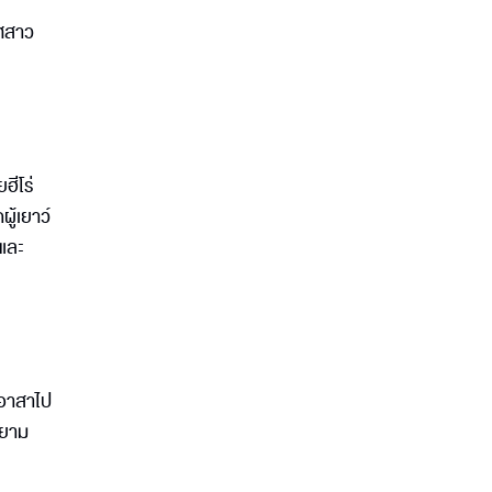
พศสาว
ฮีโร่
ู้เยาว์
 และ
์ อาสาไป
ายาม