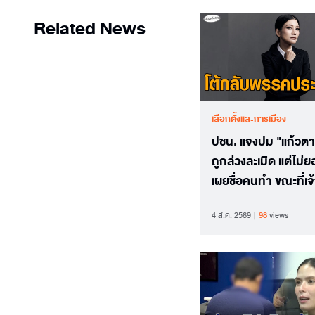
Related News
เลือกตั้งและการเมือง
ปชน. แจงปม "แก้วตา"
ถูกล่วงละเมิด แต่ไม่ย
เผยชื่อคนทำ ขณะที่เจ้
โต้กลับ ยันแจ้งชื่อค
4 ส.ค. 2569
98
views
24 ชม.