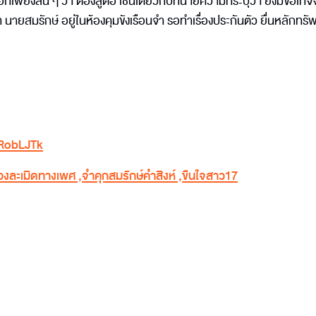
พียงสั้น ๆ ว่า ต้องสู้ต่อ เช่นเดียวกับทนายความที่ระบุว่า ยังมีข้อเท็จ
่า นายสมรักษ์ อยู่ในห้องคุมขังเรือนจำ รอทำเรื่องประกันตัว ยื่นหลักทรัพ
PRobLJTk
่วงละเมิดทางเพศ
,
จำคุกสมรักษ์คำสิงห์
,
ขืนใจสาว17