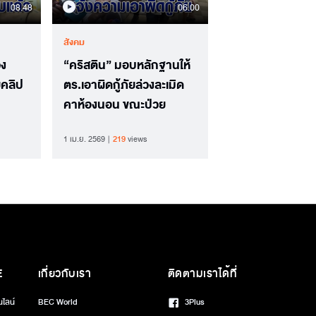
08.48
06.00
สังคม
วง
“คริสติน” มอบหลักฐานให้
ยคลิป
ตร.เอาผิดกู้ภัยล่วงละเมิด
คาห้องนอน ขณะป่วย
1 เม.ย. 2569
219
views
E
เกี่ยวกับเรา
ติดตามเราได้ที่
นไลน์
BEC World
3Plus