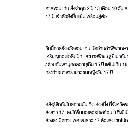
ศาลขอนแก่น สั่งจำคุก 2 ปี 13 เดือน 10 วั
17 ปี เจ้าตัวยังยิ้มแย้ม พร้อมสู่ต่อ
วันนี้ศาลจังหวัดขอนแก่น นัดอ่านคำพิพากษา ค
เหรียญทองโอลิมปิก และนายพิเชษฐ์ ชิเนาหันทา
/ ร่วมกันพาบุคคลอายุเกิน 15 ปี แต่ไม่เกิน 1
กระทำอนาจาร เยาวชนหญิงวัย 17 ปี
หลังรู้จักกันในสถานบันเทิงแห่งหนึ่ง ที่จังห
ส่งสาว 17 โดยให้ขึ้นมอเตอร์ไซค์ซ้อน 3 ซึ่งมี
ล่วงละเมิดทางเพศ จนสาว 17 ต้องส่งแชทไปหา