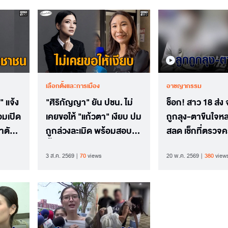
เลือกตั้งและการเมือง
อาชญากรรม
 แจ้ง
"ศิริกัญญา" ยัน ปชน. ไม่
ช็อก! สาว 18 ส่ง 
อมเปิด
เคยขอให้ "แก้วตา" เงียบ ปม
ถูกลุง-ตาขืนใจหล
าตัว
ถูกล่วงละเมิด พร้อมสอบ
สลด เช็กที่ตรวจคร
นทำใน
ฟื้นความเป็นธรรมให้ผู้ถูก
ขีด
3 ส.ค. 2569
70
views
20 พ.ค. 2569
380
view
กระทำ