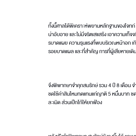
ทั้งนี้ศาลได้พิเคราะห์พยานหลักฐานของโจทก์ พบว
น่าอับอาย และไม่มีจริตเสแสร้ง เอาความเท็จจ
รบาดแผย ความรุนแรงที่พบบริเวณหน้าอก เกิ
รอยบาดแผล และที่สำคัญ การที่ผู้เสียหายเด
จึงพิพากษาจำคุกสมรักษ์ รวม 4 ปี 8 เดือน จำ
ชดใช้ค่าสินไหมทดแทนแก่ญาติ 5 หมื่นบาท ชดใช
ละเมิด ส่วนเป๊กโก้ให้ยกฟ้อง