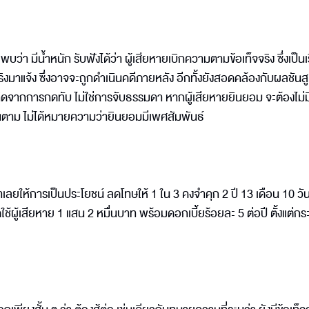
่า มีน้ำหนัก รับฟังได้ว่า ผู้เสียหายเบิกความตามข้อเท็จจริง ซึ่งเป็นเรื
ริงมาแจ้ง ซึ่งอาจจะถูกดำเนินคดีภายหลัง อีกทั้งยังสอดคล้องกับผลชันส
ดจากการกดทับ ไม่ใช่การจับธรรมดา หากผู้เสียหายยินยอม จะต้องไม่ม
ินตาม ไม่ได้หมายความว่ายินยอมมีเพศสัมพันธ์
เลยให้การเป็นประโยชน์ ลดโทษให้ 1 ใน 3 คงจำคุก 2 ปี 13 เดือน 10 วัน
้ผู้เสียหาย 1 แสน 2 หมื่นบาท พร้อมดอกเบี้ยร้อยละ 5 ต่อปี ตั้งแต่กร