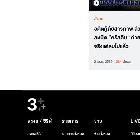
สังคม
อดีตกู้ภัยสารภาพ ล่
ละเมิด “คริสติน” ถ่า
จริงแต่ลบไปแล้ว
2 เม.ย. 2569
264
views
ละคร / ซีรีส์
รายการ
ข่าว
LIV
ละคร/ซีรีส์
รายการทั้งหมด
ข่าวทั้งหมด
ทีวีออ