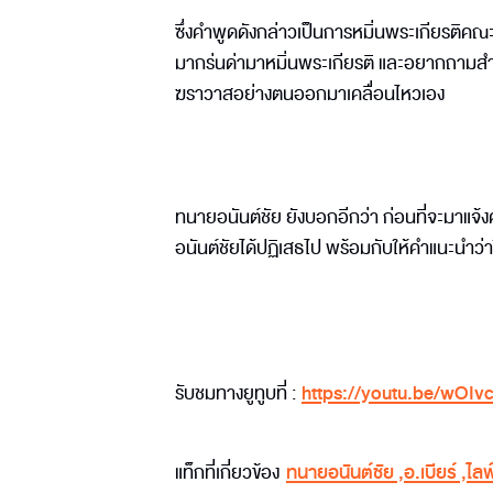
ซึ่งคำพูดดังกล่าวเป็นการหมิ่นพระเกียรติคณะสง
มากร่นด่ามาหมิ่นพระเกียรติ และอยากถามสำ
ฆราวาสอย่างตนออกมาเคลื่อนไหวเอง
ทนายอนันต์ชัย ยังบอกอีกว่า ก่อนที่จะมาแจ้
อนันต์ชัยได้ปฏิเสธไป พร้อมกับให้คำแนะนำว่า
รับชมทางยูทูบที่ :
https://youtu.be/wOIv
แท็กที่เกี่ยวข้อง
ทนายอนันต์ชัย
,
อ.เบียร์
,
ไล