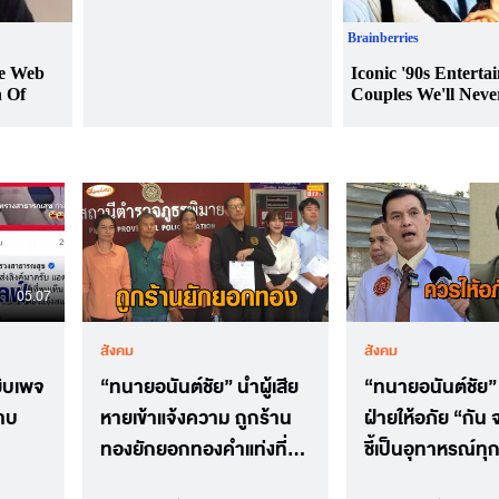
05.07
สังคม
สังคม
ิบเพจ
“ทนายอนันต์ชัย” นำผู้เสีย
“ทนายอนันต์ชัย”
าบ
หายเข้าแจ้งความ ถูกร้าน
ฝ่ายให้อภัย “กัน
ทองยักยอกทองคำแท่งที่
ชี้เป็นอุทาหรณ์ทุ
เอาไปฝากไว้น้ำหนัก 60
ตามกฎหมาย