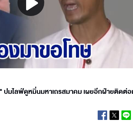
Play
Video
ยร์" ปมไลฟ์ดูหมิ่นมหาเถรสมาคม เผยอีกฝ่ายติดต่