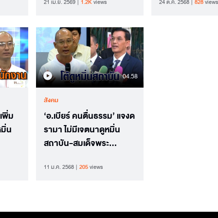
21 เม.ย. 2569
1.2K
views
24 ต.ค. 2568
828
views
บาท
04.58
สังคม
พิ่ม
‘อ.เบียร์ คนตื่นธรรม’ แจงด
มิ่น
รามา ไม่มีเจตนาดูหมิ่น
สถาบัน-สมเด็จพระ
สังฆราช ยันคลิปถูกตัดต่อ
11 ม.ค. 2568
205
views
ปั่นกระแส