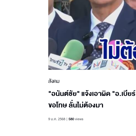
สังคม
"อนันต์ชัย" แจ้งเอาผิด "อ.เบี
ขอโทษ ลั่นไม่ต้องมา
9 ม.ค. 2568
580
views