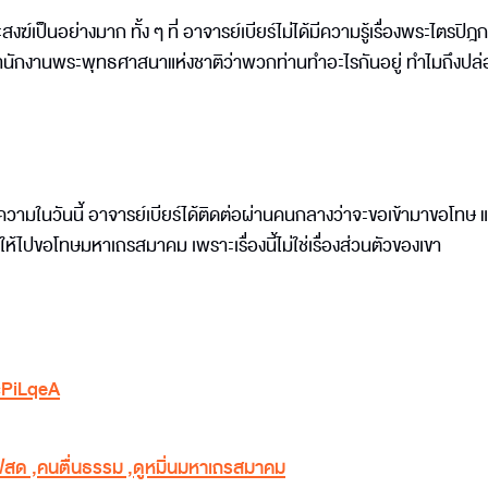
ฆ์เป็นอย่างมาก ทั้ง ๆ ที่ อาจารย์เบียร์ไม่ได้มีความรู้เรื่องพระไตรปิฎก
นักงานพระพุทธศาสนาแห่งชาติว่าพวกท่านทำอะไรกันอยู่ ทำไมถึงปล่
งความในวันนี้ อาจารย์เบียร์ได้ติดต่อผ่านคนกลางว่าจะขอเข้ามาขอโทษ 
ให้ไปขอโทษมหาเถรสมาคม เพราะเรื่องนี้ไม่ใช่เรื่องส่วนตัวของเขา
cPiLqeA
ฟ์สด
,
คนตื่นธรรม
,
ดูหมิ่นมหาเถรสมาคม