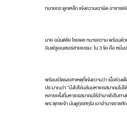
ทนายกระดูกเหล็ก แจ้งความเอาผิด อาจารย์
นาย อนันต์ชัย ไชยเดช ทนายความ พร้อมด้วย
อินฟลูเอนเซอร์สายธรรมะ ใน 3 ข้อ คือ หมิ่
พร้อมเปิดเผยสาเหตุที่แจ้งความว่า เมื่อช่ว
ประมาณว่า "มึงไปโค่นล้มมหาเถรสมาคมไม่ได้
หลายครั้งที่มหาเถรสมาคมใช้อำนาจไปในทางท
พระพุทธเจ้า มันดูทุเรศทุรัง เอาอำนาจราชศักดิ