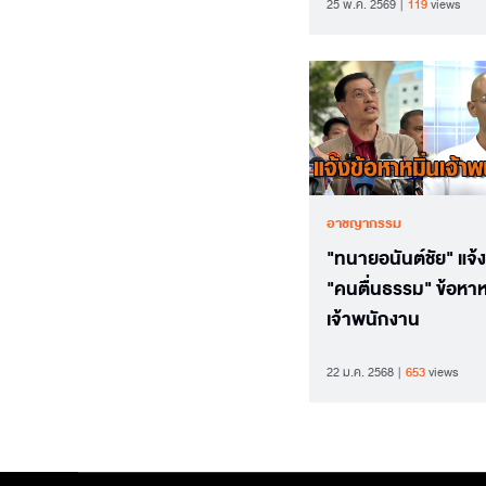
25 พ.ค. 2569
119
views
อาชญากรรม
"ทนายอนันต์ชัย" แจ้งเ
"คนตื่นธรรม" ข้อหาห
เจ้าพนักงาน
22 ม.ค. 2568
653
views