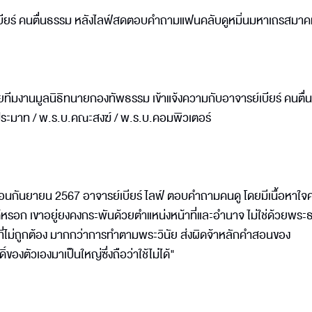
เบียร์ คนตื่นธรรม หลังไลฟ์สดตอบคำถามแฟนคลับดูหมิ่นมหาเถรสมา
ทีมงานมูลนิธิทนายกองทัพธรรม เข้าแจ้งความกับอาจารย์เบียร์ คนตื่
นประมาท / พ.ร.บ.คณะสงฆ์ / พ.ร.บ.คอมพิวเตอร์
งเดือนกันยายน 2567 อาจารย์เบียร์ ไลฟ์ ตอบคำถามคนดู โดยมีเนื้อหาใ
หรอก เขาอยู่ยงคงกระพันด้วยตำแหน่งหน้าที่และอำนาจ ไม่ใช่ด้วยพระธ
ี่ไม่ถูกต้อง มากกว่าการทำตามพระวินัย ส่งผิดจ้าหลักคำสอนของ
์ของตัวเองมาเป็นใหญ่ซึ่งถือว่าใช้ไม่ได้"