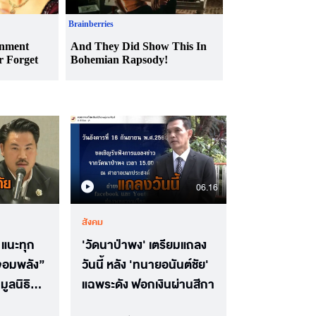
06.16
สังคม
 แนะทุก
'วัดนาป่าพง' เตรียมแถลง
 จอมพลัง”
วันนี้ หลัง 'ทนายอนันต์ชัย'
กมูลนิธิทำ
แฉพระดัง ฟอกเงินผ่านสีกา