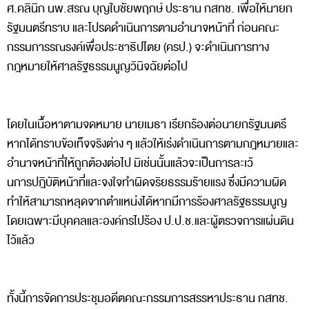
ศ.คลินิก นพ.สรณ บุญใบชัยพฤกษ์ ประธาน กสทช. เพื่อให้นายก
รัฐมนตรีทราบ และโปรดดำเนินการตามอำนาจหน้าที่ ก่อนคณะ
กรรมการรณรงค์เพื่อประชาธิปไตย (ครป.) จะดำเนินการทาง
กฎหมายให้ศาลรัฐธรรมนูญวินิจฉัยต่อไป
โดยในเนื้อหาตามจดหมาย นายเมธา เรียกร้องต่อนายกรัฐมนตรี
หากได้ทราบข้อเท็จจริงต่าง ๆ แล้วให้เร่งดำเนินการตามกฎหมายและ
อำนาจหน้าที่ให้ถูกต้องต่อไป มิเช่นนั้นแล้วจะเป็นการละเว้
นการปฎิบัติหน้าที่และจงใจทำผิดจริยธรรมร้ายแรง ซึ่งมีความผิด
ทำให้สามารถหลุดจากตำแหน่งได้หากมีการร้องศาลรัฐธรรมนูญ
โดยเฉพาะมีบุคคลและองค์กรไปร้อง ป.ป.ช.และผู้ตรวจการแผ่นดิน
ไว้แล้ว
ทั้งนี้การจัดการประชุมอดีตคณะกรรมการสรรหาประธาน กสทช.