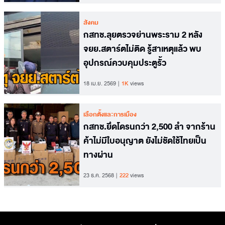
สังคม
กสทช.ลุยตรวจย่านพระราม 2 หลัง
จยย.สตาร์ตไม่ติด รู้สาเหตุแล้ว พบ
อุปกรณ์ควบคุมประตูรั้ว
18 เม.ย. 2569
1K
views
เลือกตั้งและการเมือง
กสทช.ยึดโดรนกว่า 2,500 ลำ จากร้าน
ค้าไม่มีใบอนุญาต ยังไม่ชัดใช้ไทยเป็น
ทางผ่าน
23 ธ.ค. 2568
222
views