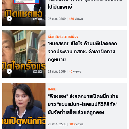
ไปเป็นแพทย์
05.00
27 ก.ค. 2569
159
views
เลือกตั้งและการเมือง
'หมอสรณ' เปิดใจ ค้านมติปลดออก
จากประธาน กสทช. จ่อเอาผิดทาง
กฎหมาย
05.03
21 ก.ค. 2569
40
views
สังคม
"พิรงรอง" ส่งจดหมายเปิดผนึก ร่าย
ยาว "แผนแม่บท-โรดแมปทีวีดิจิทัล"
ยันจัดทำเสร็จแล้ว แต่ถูกดอง
27 พ.ค. 2569
103
views