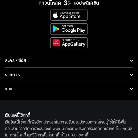
ดาวน์โหลด
แอปพลิเคชั่น
ละคร / ซีรีส์
ละคร/ซีรีส์
รายการ
ซีรีส์นานาชาติ
รายการทั้งหมด
ข่าว
การ์ตูน & เกม
ข่าวทั้งหมด
LIVE
รายการข่าว
ทีวีออนไลน์
เว็บไซต์นี้ใช้คุกกี้
เกี่ยวกับเรา
เว็บไซต์นี้ใช้คุกกี้เพื่อวัตถุประสงค์ในการปรับปรุงประสบการณ์ของผู้ใช้ให้ดียิ่งขึ้น
ข่าวประชาสัมพันธ์
BEC World
ท่านสามารถศึกษารายละเอียดเพิ่มเติมเกี่ยวกับประเภทของคุกกี้ที่เราจัดเก็บ เหตุผล
ติดตามเราได้ที่
ในการใช้คุกกี้ และวิธีการตั้งค่าคุกกี้ได้ใน
นโยบายคุกกี้