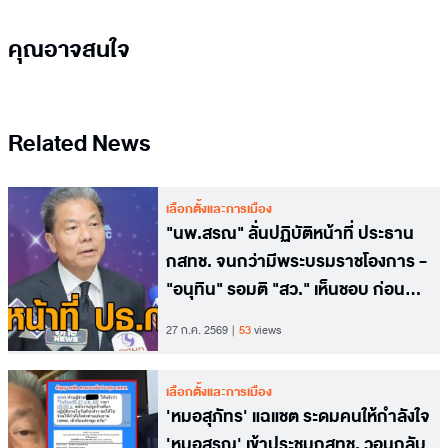
คุณอาจสนใจ
Related News
เลือกตั้งและการเมือง
"นพ.สรณ" ลั่นปฏิบัติหน้าที่ ประธาน
กสทช. จนกว่ามีพระบรมราชโองการ -
"อนุทิน" รอมติ "สว." เห็นชอบ ก่อน
ทูลเกล้าฯ
27 ก.ค. 2569
53
views
เลือกตั้งและการเมือง
'หมอสุภัทร' แฉแชต ระดมคนให้กำลังใจ
'หมอสรณ' เข้าประชุมกสทช. วอนกลับ