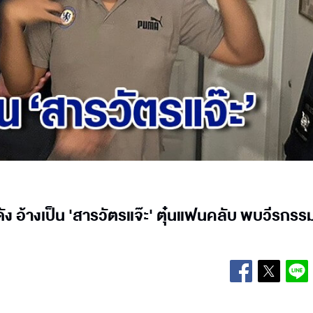
ดัง อ้างเป็น 'สารวัตรแจ๊ะ' ตุ๋นแฟนคลับ พบวีรกรร