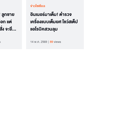
ข่าวโซเชียล
! ลูกชาย
อินเนอร์มาเต็ม! ตำรวจ
อก แต่
เครื่องแบบเต็มยศ โชว์สเต็ป
่ง จะยึด
แอโรบิคสวนลุม
s
14 พ.ค. 2569
89
views