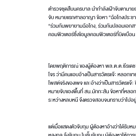
ตำรวจชุดสืบนครบาล นำกำลังเฝ้าจับตานายณร
จับ หมายแรกศาลอาญา ข้อหา “ฉ้อโกงประชาช
“ร่วมกันพยายามฉ้อโกง, ร่วมกันปลอมเอกสาร
คอมพิวเตอร์ซึ่งข้อมูลคอมพิวเตอร์ที่บิดเบือน
โดยพฤติการณ์ ของผู้ต้องหา พล.ต.ต.ธีรเดช 
โจร ว่ามีคนแอบอ้างเป็นสารวัตรแจ๊ะ หลอกขายเสื
โพสต์จริงของเพจ และอ้างว่าเป็นสารวัตรแจ๊ะ ซ
หมายจับของพื้นที่ สน.มักกะสัน ข้อหาที่หลอก
ระหว่างหลบหนี จึงตรวจสอบจนทราบว่าไปอยู่ที
แต่เมื่อแสดงตัวจับกุม ผู้ต้องหาอ้างว่าได้รั
หลงกล จึงจับกุม ในชั้นจับกุม ผู้ต้องหาให้กา