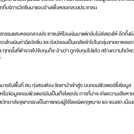
ัทที่บริการวัคซีนมาแอบอ้างเพื่อหลอกลวงประชาชน
กรรมแสบหลอกลวงประชาชนให้โอนเงินมาแต่กลับไม่ส่งของให้ อีกทั้งยั
วลวงโกงเงินค่าฉีดวัคซีน และยังปลอมเป็นเภสัชเข้าไปในกลุ่มขายยาหลอ
ั้งที่ตำรวจไปจับกุมก็จะอ้างว่า ถูกจับกุมไปแล้ว สร้างความไขว้เขว
"
มายในพื้นที่ สน.ทุ่งสองห้อง ข้อหานำเข้าสู่ระบบคอมพิวเตอร์ซึ่งข้อมูล
รือข้อมูลคอมพิวเตอร์อันเป็นเท็จโดยประการที่น่าจะเกิดความเสียหายแก่
วิทยาลัยจุฬาภรณ์เป็นภาพของผู้ใช้โดยผิดกฎหมาย และของสภ.เมือ