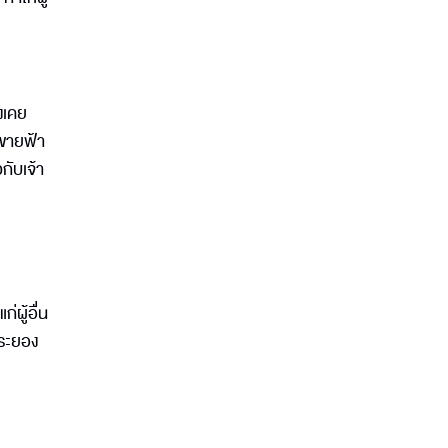
งเคย
กขายฟ้า
กับเจ้า
ผู้อื่น
งระยอง