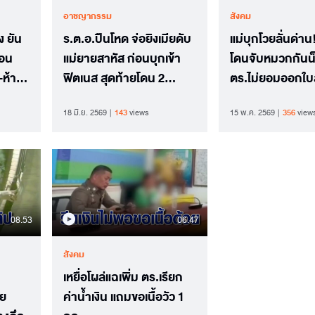
อาชญากรรม
สังคม
ง ยัน
ร.ต.อ.ปืนโหด จ่อยิงเมียดับ
แม่บุกโวยลั่นด่าน
่อน
แม่ยายสาหัส ก่อนบุกเข้า
โดนจับหมวกกันน็
-ห้าม
ฟิตเนส สุดท้ายโดน 2
ตร.ไม่ยอมออกใบสั
เทรนเนอร์ล็อกตัว
รถไปโรงพักแทน
18 มิ.ย. 2569
143
views
15 พ.ค. 2569
356
view
08.53
06.47
สังคม
เหยื่อโผล่แฉเพิ่ม ตร.เรียก
าย
ค่าน้ำเงิน แถมขอเนื้อวัว 1