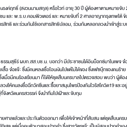
งค์ฤทธิ์ (สงวนนามสกุล) หรือไวท์ อายุ 30 ปี ผู้ต้องหาตามหมายจับ
น และ พ.ร.บ.คอมพิวเตอร์ และ หมายจับที่ 2 ศาลอาญากรุงเทพใต้ ข
สิทธิ และร่วมกันใช้เอกสารสิทธิปลอม, ร่วมกันหลอกลวงนำเข้าสู่ระบ
ธรรมสุธีร์ ผบก.สส.บช.น. บอกว่า มีประชาชนได้อินบ็อกซ์มาในเพจ จ๋อ
้อ จ๋อแจ๊ะ ซึ่งมีคนหลงเชื่อโอนเงินไปแต่ไม่ได้ของ ซึ่งเฟซบุ๊กของคนร้าย
ึ่งเมื่อมีคนร้องเรียนมา ก็ได้ให้ชุดสืบนครบาลไปตรวจสอบ พบว่า ผู้ต้อง
ลวงให้คนลงชื่อฉีกวัคซีนและซื้อยาสมุนไพรป้องกันไวรัสโควิด19 และอยู
่จังหวัดนครสวรรค์ จึงนำทีมไปเฝ้าและจับกุม
บหมายศาลแล้วและประกันตัวออกมา เพื่อให้เจ้าหน้าที่สับสน แต่ชุดสืบนครบ
รปฏิเสธ แต่เมื่อคุมตัวมาสอบปากคำ ซึ่งสารวัตรแจ๊ะ เป็นผู้สอบปากคำเอง 