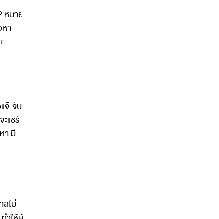
 2 หมาย
้อหา
บ
แจ๊ะจับ
 จะแชร์
หา มี
่
าลไม่
ทำให้ผู้