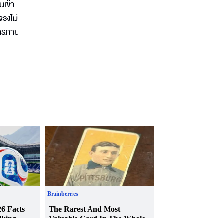
นเข้า
ริงไม่
การภาย