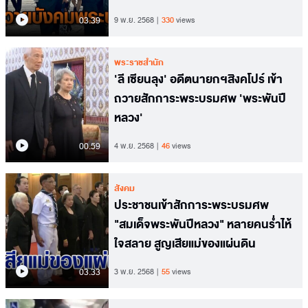
03.39
9 พ.ย. 2568
330
views
พระราชสำนัก
'ลี เซียนลุง' อดีตนายกฯสิงคโปร์ เข้า
ถวายสักการะพระบรมศพ 'พระพันปี
หลวง'
00.59
4 พ.ย. 2568
46
views
สังคม
ประชาชนเข้าสักการะพระบรมศพ
"สมเด็จพระพันปีหลวง" หลายคนร่ำไห้
ใจสลาย สูญเสียแม่ของแผ่นดิน
03.33
3 พ.ย. 2568
55
views