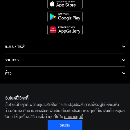
ละคร / ซีรีส์
ละคร/ซีรีส์
รายการ
ซีรีส์นานาชาติ
รายการทั้งหมด
ข่าว
การ์ตูน & เกม
ข่าวทั้งหมด
LIVE
รายการข่าว
ทีวีออนไลน์
เว็บไซต์นี้ใช้คุกกี้
เกี่ยวกับเรา
เว็บไซต์นี้ใช้คุกกี้เพื่อวัตถุประสงค์ในการปรับปรุงประสบการณ์ของผู้ใช้ให้ดียิ่งขึ้น
ข่าวประชาสัมพันธ์
BEC World
ท่านสามารถศึกษารายละเอียดเพิ่มเติมเกี่ยวกับประเภทของคุกกี้ที่เราจัดเก็บ เหตุผล
ติดตามเราได้ที่
ในการใช้คุกกี้ และวิธีการตั้งค่าคุกกี้ได้ใน
นโยบายคุกกี้
รู้จักเรา
ยอมรับ
© 2020 Bangkok Entertainment Co.,Ltd. All Rights Reserved.