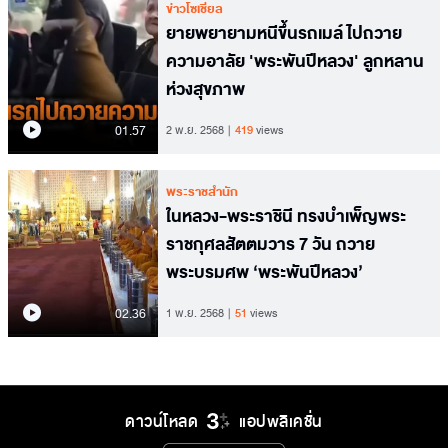
ข่าวโซเชียล
ยายพยายามหนีขึ้นรถเมล์ ไปถวาย
ความอาลัย 'พระพันปีหลวง' ลูกหลาน
ห่วงสุขภาพ
01.57
2 พ.ย. 2568
419
views
พระราชสำนัก
ในหลวง-พระราชินี ทรงบำเพ็ญพระ
ราชกุศลสัตตมวาร 7 วัน ถวาย
พระบรมศพ ‘พระพันปีหลวง’
02.36
1 พ.ย. 2568
51
views
ดาวน์โหลด
แอปพลิเคชั่น