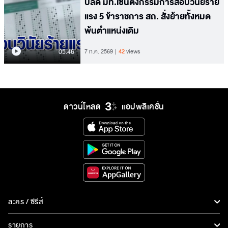
ปลัด มท.เซ็นตั้งกรรมการสอบวินัยร้าย
แรง 5 ข้าราชการ สถ. สั่งย้ายทั้งหมด
พ้นตำแหน่งเดิม
05.46
7 ก.ค. 2569
42
views
ดาวน์โหลด
แอปพลิเคชั่น
ละคร / ซีรีส์
ละคร/ซีรีส์
รายการ