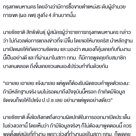
กรุงเทพมหานคร โดยอ้างว่ามีการซื้อขายตำแหน่งระดับผู้อำนวย
การเขต (ผอ.เขต) สูงถึง 4 ล้านบาทนั้น
นายชัชชาติ สิทธิพันธุ์ ผู้สมัครผู้ว่าราชการกรุงเทพมหานคร กล่าว
ว่า ไม่กังวลต่อการแถลงข่าวที่จะมีขึ้น โดยขอให้นายคริส นำหลักฐาน
มาเปิดเผยให้เกิดความชัดเจน และมองว่า ตนเองก็คุ้นเคยกับทีมงาน
นี้เป็นอย่างดี และที่ผ่านมาในสภา กทม. ก็มีการพูดคุยกับสมาชิก
บางคนตลอด ถึงขั้นเคยชวนตนเองไปร่วมทำทีมด้วยกัน
“เอาเลย เอาเลย แจ้งมาเลย แต่พูดก็ต้องรับผิดชอบคำพูดตัวเองนะ
ถ้ามีหลักฐานจริง ผมไม่รอดมาถึงปัจจุบันนี้หรอก ถ้าเกิดมีข้อมูล
ชัดเจนก็ขอให้ไปแจ้ง ป.ป.ช.เลย อย่ามาแต่พูดอย่างเดียว”
นายชัชชาติ ตั้งข้อสังเกตถึงความผิดปกติในการออกมาเปิดประเด็น
ในช่วงเวลานี้ โดยเห็นว่า ถ้ามีข้อมูลจริงๆ ก็ไม่ต้องมาพูดตอนนี้ ควร
พูดตั้งแต่สมัยที่ทำงาน เพราะช่วงที่ทำงานอยู่ในสภา กทม. ก็พูดคุย