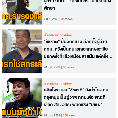
ผู้ว่าฯ กทม. - “ปรเมศวร์” นายกเมือง
พัทยา
7 ก.ค. 2569
86
views
เลือกตั้งและการเมือง
"ชัชชาติ" ปั่นจักรยานเลือกตั้งผู้ว่าฯ
กทม. หวังเป็นคนแรกเอาฤกษ์เอาชัย
บอกครั้งที่แล้วเหมือนขายฝัน แต่ครั้งนี้
มั่นใจมากกว่า
28 มิ.ย. 2569
87
views
เลือกตั้งและการเมือง
ดุสิตโพล เผย "ชัชชาติ" ยังนำโด่ง คน
กรุงหนุนเป็นผู้ว่าฯ กทม.ต่อ ขณะที่
เลือก สก. อิสระ พลิกแซง "ปชน."
14 มิ.ย. 2569
235
views