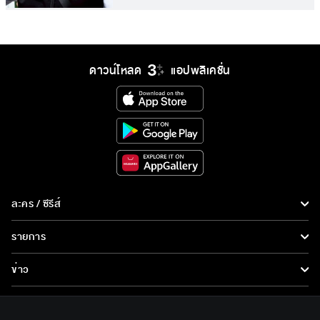
ดาวน์โหลด
แอปพลิเคชั่น
ละคร / ซีรีส์
ละคร/ซีรีส์
รายการ
ซีรีส์นานาชาติ
รายการทั้งหมด
ข่าว
การ์ตูน & เกม
ข่าวทั้งหมด
LIVE