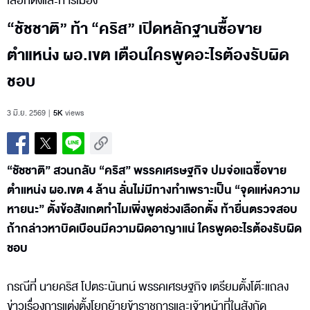
เลือกตั้งและการเมือง
“ชัชชาติ” ท้า “คริส” เปิดหลักฐานซื้อขาย
ตำแหน่ง ผอ.เขต เตือนใครพูดอะไรต้องรับผิด
ชอบ
3 มิ.ย. 2569
5K
views
“ชัชชาติ” สวนกลับ “คริส” พรรคเศรษฐกิจ ปมจ่อแฉซื้อขาย
ตำแหน่ง ผอ.เขต 4 ล้าน ลั่นไม่มีทางทำเพราะเป็น “จุดแห่งความ
หายนะ” ตั้งข้อสังเกตทำไมเพิ่งพูดช่วงเลือกตั้ง ท้ายื่นตรวจสอบ
ถ้ากล่าวหาบิดเบือนมีความผิดอาญาแน่ ใครพูดอะไรต้องรับผิด
ชอบ
กรณีที่ นายคริส โปตระนันทน์ พรรคเศรษฐกิจ เตรียมตั้งโต๊ะแถลง
ข่าวเรื่องการแต่งตั้งโยกย้ายข้าราชการและเจ้าหน้าที่ในสังกัด