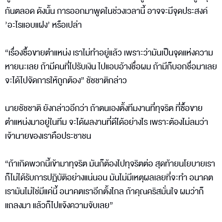
กันตลอด ดังนั้น การออกมาพูดในช่วงเวลานี้ อาจจะมีจุดประสงค์
’อะไรแอบแฝง’ หรือเปล่า
“เรื่องซื้อขายตำแหน่ง เราไม่ทำอยู่แล้ว เพราะว่ามันเป็นจุดแห่งความ
หายนะเลย ถ้ามีคนที่ไปรับเงิน ไปแอบอ้างชื่อผม ถ้ามีก็บอกชื่อมาเลย
จะได้ไปจัดการให้ถูกต้อง” ชัชชาติกล่าว
นายชัชชาติ ยังกล่าวอีกว่า ถ้าตนเองตั้งทีมงานที่ทุจริต ที่ซื้อขาย
ตำแหน่งมาอยู่ในทีม จะได้ผลงานที่ดีได้อย่างไร เพราะต้องไม่ลมว่า
เจ้านายของเราคือประชาชน
“ถ้าเกิดพวกนี้เข้ามาทุจริต มันก็ต้องไปทุจริตต่อ สุดท้ายนโยบายเรา
ก็ไม่ได้รับการปฏิบัติอย่างแน่นอน มันไม่มีเหตุผลเลยที่จะทำ อนาคต
เรามันไม่ใช่มีแค่นี้ อนาคตเราอีกตั้งไกล ถ้าคุณคริสมั่นใจ ผมว่าก็
แถลงมา แล้วก็ไปแจ้งความจับเลย”