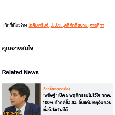
แท็กที่เกี่ยวข้อง
ไอติมพริษฐ์
,
ป.ป.ช.
,
คดีศักดิ์สยาม
,
ศาลฎีกา
คุณอาจสนใจ
Related News
เลือกตั้งและการเมือง
"พริษฐ์" เปิด 5 พฤติกรรมไม่ไว้ใจ กกต.
100% ทำคดีฮั้ว สว. ลั่นแค่มีเหตุอันควร
เชื่อก็ส่งศาลได้