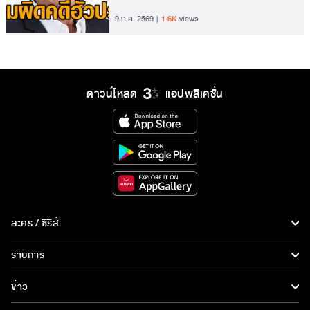
9 ก.ค. 2569
1.6K
views
ดาวน์โหลด
แอปพลิเคชั่น
ละคร / ซีรีส์
ละคร/ซีรีส์
รายการ
ซีรีส์นานาชาติ
รายการทั้งหมด
ข่าว
การ์ตูน & เกม
ข่าวทั้งหมด