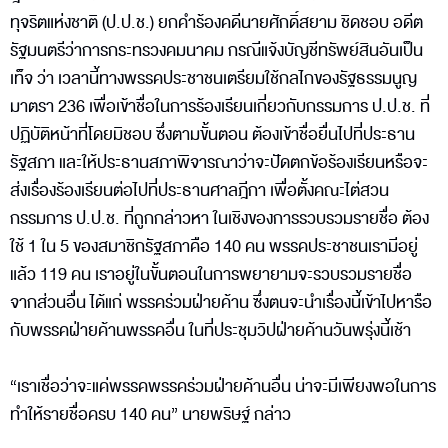
ทุจริตแห่งชาติ (ป.ป.ช.) ยกคำร้องคดีนายศักดิ์สยาม ชิดชอบ อดีต
รัฐมนตรีว่าการกระทรวงคมนาคม กรณีแจ้งบัญชีทรัพย์สินอันเป็น
เท็จ ว่า เวลานี้ทางพรรคประชาชนเตรียมใช้กลไกของรัฐธรรมนูญ
มาตรา 236 เพื่อเข้าชื่อในการร้องเรียนเกี่ยวกับกรรมการ ป.ป.ช. ที่
ปฏิบัติหน้าที่โดยมิชอบ ซึ่งตามขั้นตอน ต้องเข้าชื่อยื่นไปที่ประธาน
รัฐสภา และให้ประธานสภาพิจารณาว่าจะปัดตกข้อร้องเรียนหรือจะ
ส่งเรื่องร้องเรียนต่อไปที่ประธานศาลฎีกา เพื่อตั้งคณะไต่สวน
กรรมการ ป.ป.ช. ที่ถูกกล่าวหา ในเชิงของการรวบรวมรายชื่อ ต้อง
ใช้ 1 ใน 5 ของสมาชิกรัฐสภาคือ 140 คน พรรคประชาชนเรามีอยู่
แล้ว 119 คน เราอยู่ในขั้นตอนในการพยายามจะรวบรวมรายชื่อ
จากส่วนอื่น ได้แก่ พรรคร่วมฝ่ายค้าน ซึ่งตนจะนำเรื่องนี้เข้าไปหารือ
กับพรรคฝ่ายค้านพรรคอื่น ในที่ประชุมวิปฝ่ายค้านวันพรุ่งนี้เช้า
“เราเชื่อว่าจะแค่พรรคพรรคร่วมฝ่ายค้านอื่น น่าจะมีเพียงพอในการ
ทำให้รายชื่อครบ 140 คน” นายพริษฐ์ กล่าว