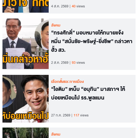
4 ส.ค. 2569
40
views
สังคม
“ทรงศักดิ์” มอบหมายให้ทนายแจ้ง
หมิ่น “สนั่นชัย-พริษฐ์-ยิ่งชีพ” กล่าวหา
ฮั้ว สว.
2 ส.ค. 2569
93
views
เลือกตั้งและการเมือง
“ไอติม” เหน็บ “อนุทิน” มาสภาฯ ให้
บ่อยเหมือนไป รร.พูลแมน
27 ก.ค. 2569
117
views
สังคม