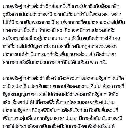
นายพริษฐ์ กล่าวต่อว่า อีกส่วนหนึ่งคือการไปหารือกับฝั่งสมาชิก
วุฒิสภา แน่นอนว่าอาจจะมีความซับซ้อนกว่าในฝั่งของ สส. เพราะ
ไม่ได้มีความเป็นพรรคการเมือง แต่จากการที่ตนประสานอย่างไม่เป็น
ทางการมาเบื้องต้น เข้าใจว่ามี สว. ที่อาจจะมีความประสงค์หรือ
สนใจจะมาร่วมชื่ออยู่ประมาณ 10 คน ดังนั้น ตนคิดว่าการได้ 140
รายชื่อ คงไม่ใช่ปัญหาอะไร ณ เวลานี้ทางทีมกฎหมายของพรรค
ประชาชนได้ดำเนินการยกคำร้องขึ้นมาบางส่วนแล้ว คิดว่าน่าจะ
สามารถเสร็จสิ้นกระบวนการและก็ยื่นได้ในเดือน พ.ค.ครับ
นายพริษฐ์ กล่าวต่อว่า เรื่องข้อกังวลของทางประธานรัฐสภา ตนคิด
ว่ามี 2 ประเด็น ประเด็นแรก ตนเคยได้แสดงความเห็นไปแล้วว่า การที่
รัฐธรรมนูญมาตรา 236 ไปกำหนดไว้ว่าพอสมาชิกรัฐสภาเข้าชื่อ
แล้ว เรื่องจะไม่ได้ไปที่ศาลเพื่อตั้งคณะไต่สวนเลย จะต้องไปผ่าน
ประธานรัฐสภา ที่มีดุลพินิจในการตัดสินใจก่อน ถือเป็นขั้นตอนที่
เพิ่มความสุ่มเสี่ยง หากรัฐบาลและ ป.ป.ช. มีการฮั้วกัน มันอาจจะมี
การใช้ประธานรัฐสภาเป็นเครื่องมือในการปัดตกข้อร้องเรียนได้