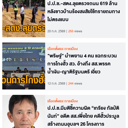
ป.ป.ช.-สตง.ลุยตรวจถนน 619 ล้าน
หลังชาวบ้านร้องสงสัยใช้ทรายถมทาง
ไม่ตรงแบบ
20 ก.ค. 2569
255
views
เลือกตั้งและการเมือง
"พริษฐ์" นำพยาน 4 คน แฉกระบวน
การโกงฮั้ว สว. อ้างถึง สส.พรรค
น้ำเงิน-ญาติรัฐมนตรี เอี่ยว
12 ก.ค. 2569
244
views
เลือกตั้งและการเมือง
ป.ป.ช.มีมติชี้ความผิด “เกรียง กัลป์ติ
นันท์” อดีต สส.เพื่อไทย คดีฮั้วประมูล
สร้างถนนอุบลฯ 26 โครงการ