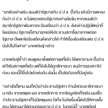
“ยกตัวอย่างเช่น สมมติว่ารัฐบาลกับ ป.ป.ช. ฮั้วกัน แล้วมีการตกลง
กันว่า ป.ป.ช. จะไม่ตรวจสอบรัฐบาลอย่างเข้มข้น หากสมมติว่า
สมาชิกรัฐสภาต้องการจะร้องเรียนว่า ป.ป.ช. ดังกล่าวปฏิบัติหน้าที่
โดยมิชอบ รัฐบาลก็สามารถขอให้ประธานสภาซึ่งมาจากพรรค
รัฐบาล ปัดตกข้อร้องเรียนดังกล่าวได้ ทำให้เรื่องร้องเรียนต่อ ป.ป.ช.
มันไปไม่ถึงศาล” นายพริษฐ์ กล่าว
นายพริษฐ์ย้ำว่า ตนพูดมาตั้งแต่สภาชุดที่แล้ว ได้พยายามจะยื่นร่าง
แก้ไขในสภาชุดที่แล้ว แต่ก็ยังไม่ได้ถูกพิจารณา จนมีการยุบสภาไป
ก่อน รอบนี้ก็ยื่นไปแล้วเช่นกัน ดังนั้น เป็นข้อกังวลที่มีอยู่จริง
“อย่างไรก็ตาม ผมก็หวังว่าประธานรัฐสภา ท่านโสภณจะพิจารณา
นะครับ จากเหตุและผล จากหลักการ จากข้อมูลข้อเท็จจริง ผมเชื่อ
ว่าประธานรัฐสภาก็ไม่มีเหตุผลอะไรที่จะไม่ส่งเรื่องนี้ต่อไปให้ศาลตั้ง
คณะไต่สวนมาไต่สวนกรรมการ ป.ป.ช. ในกรณีนี้” นายพริษฐ์