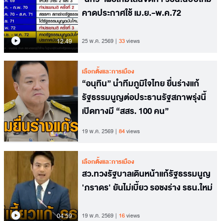
คาดประกาศใช้ เม.ย.-พ.ค.72
12.49
25 พ.ค. 2569
33
views
เลือกตั้งและการเมือง
“อนุทิน” นำทีมภูมิใจไทย ยื่นร่างแก้
รัฐธรรมนูญต่อประธานรัฐสภาพรุ่งนี้
เปิดทางมี “สสร. 100 คน”
19 พ.ค. 2569
84
views
เลือกตั้งและการเมือง
สว.ทวงรัฐบาลเดินหน้าแก้รัฐธรรมนูญ
'ภราดร' ยันไม่เบี้ยว รอชงร่าง รธน.ใหม่
04.59
19 พ.ค. 2569
16
views