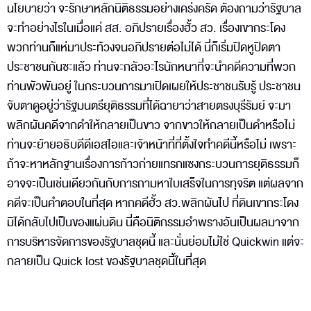
นโยบายว่า จะรักษาหลักนิติธรรมอย่างเคร่งครัด ต้องถามว่ารัฐบาล
จะทำอย่างไรในเมื่อแค่ สส. อภิปรายเรื่องฮั้ว สว. เรื่องเขากระโดง
พวกท่านก็แห่มาประท้วงจนอภิปรายต่อไม่ได้ นี่ก็เริ่มปิดหูปิดตา
ประชาชนกันซะแล้ว ท่านจะกลัวอะไรนักหนาที่จะนำคดีความที่พวก
ท่านพัวพันอยู่ ในกระบวนการมาเปิดเผยให้ประชาชนรับรู้ ประชาชน
จับตาดูอยู่ว่ารัฐมนตรียุติธรรมที่ได้ฉายาว่าสายตรงบุรีรัมย์ จะมา
พลิกผันคดีจากดำให้กลายเป็นขาว จากขาวให้กลายเป็นดำหรือไม่
ท่านจะย้ายอธิบดีดีเอสไอและเจ้าหน้าที่ที่ตั้งใจทำคดีนี้หรือไม่ เพราะ
ถ้าจะหาหลักฐานเรื่องการก้าวก่ายแทรกแซงกระบวนการยุติธรรมก็
อาจจะเป็นเช่นเดียวกันกับการถามหาใบเสร็จในการทุจริต แต่ผลจาก
คดีจะเป็นคำตอบในที่สุด หากคดีฮั้ว สว.พลิกผันไป ที่ดินเขากระโดง
มิได้กลับไปเป็นของแผ่นดิน นี่คือนิติกรรมอำพรางอันเป็นผลมาจาก
การบริหารจัดการของรัฐบาลชุดนี้ และนั่นย่อมไม่ใช่ Quickwin แต่จะ
กลายเป็น Quick lost ของรัฐบาลชุดนี้ในที่สุด