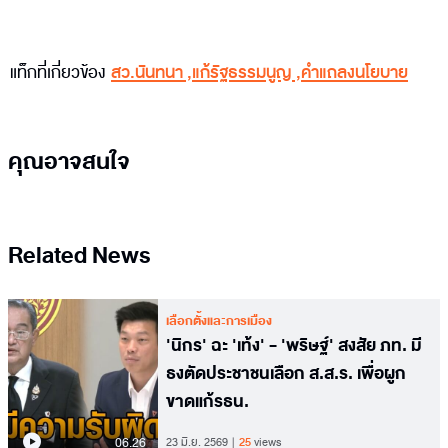
แท็กที่เกี่ยวข้อง
สว.นันทนา
,
แก้รัฐธรรมนูญ
,
คำแถลงนโยบาย
คุณอาจสนใจ
Related News
เลือกตั้งและการเมือง
'นิกร' ฉะ 'เท้ง' - 'พริษฐ์' สงสัย ภท. มี
ธงตัดประชาชนเลือก ส.ส.ร. เพื่อผูก
ขาดแก้รธน.
06.26
23 มิ.ย. 2569
25
views