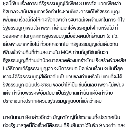
ชุดนี้เขียนเรื่องการแก้รัฐธรรมนูญไว้เพียง 3 บรรทัด บอกเพียงว่า
รัฐบาลจะสนับสนุนการจัดทำประชามติและการแก้ไขรัฐธรรมนูญ
เพิ่มเติม เรื่องนี้ก่อให้เกิดข้อกังขาว่า รัฐบาลมีเจตจำนงที่ในการแก้ไข
รัฐธรรมนูญเพียงใด เพราะที่ผ่านมาใช่พรรคภูมิใจไทยหรือไม่ ที่
วอล์คเอาท์ในญัตติแก้รัฐธรรมนูญเมื่อช่วงต้นปีที่ผ่านมา ใช่ สว.
เสียงข้างมากหรือไม่ ที่วอล์คเอาท์ไม่แก้รัฐธรรมนูญเช่นเดียวกัน
เพียงชั่วข้ามคืนที่ท่านลงนามใน MOA ท่านก็ยูเทิร์นเห็นว่า
รัฐธรรมนูญที่ท่านปกป้องมาตลอดต้องยกร่างใหม่ จึงสร้างข้อสงสัย
ในวิธีการแก้รัฐธรรมนูญว่า จะมีการหมกเม็ด ซ่อนเงื่อน จนในที่สุด
เราจะได้รัฐธรรมนูญสีเดียวกับนโยบายของท่านหรือไม่ แทนที่จะได้
รัฐธรรมนูญฉบับประชาชน ขออย่าให้เป็นเช่นนั้นเลย เพราะไม่เพียง
แต่จะทำร้ายพรรคพี่อุ้มสมมาเป็นรัฐบาลเท่านั้น แต่ยังทำร้าย
ประชาชนทั้งประเทศด้วยรัฐธรรมนูญฉบับที่แย่กว่าเดิม
นางนันทนา ยังกล่าวอีกว่า ปัญหาใหญ่ที่ประชาชนทั้งประเทศเป็น
ห่วงรัฐบาลชุดนี้คือเรื่องนิติธรรม ที่ยืนยันเอาไว้ในข้อ 9 ของคำแถลง