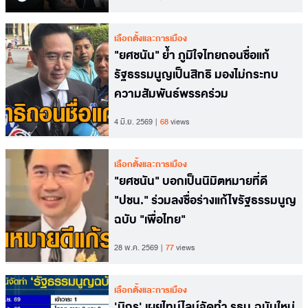
เลือกตั้งและการเมือง
"ยศชนัน" ย้ำ ภูมิใจไทยถอนชื่อแก้
รัฐธรรมนูญเป็นสิทธิ มองไม่กระทบ
ความสัมพันธ์พรรคร่วม
4 มิ.ย. 2569
68
views
เลือกตั้งและการเมือง
"ยศชนัน" บอกเป็นนิมิตหมายที่ดี
"ปชน." ร่วมลงชื่อร่างแก้ไขรัฐธรรมนูญ
ฉบับ "เพื่อไทย"
28 พ.ค. 2569
77
views
เลือกตั้งและการเมือง
'นิกร' เผยไทม์ไลน์จัดทำ รธน.ฉบับใหม่