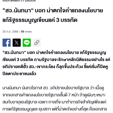
เลือกตั้งและการเมือง
“สว.นันทนา” บอก น่าตกใจคำแถลงนโยบาย
แก้รัฐธรรมนูญเขียนแค่ 3 บรรทัด
30 ก.ย. 2568
59
views
“สว.นันทนา” บอก น่าตกใจคำแถลงนโยบาย แก้รัฐธรรมนูญ
เขียนแค่ 3 บรรทัด ถามรัฐบาลจะรักษาหลักนิติธรรมอย่างไร แค่
อภิปรายคดีฮั้ว สว.-เขากระโดง ก็ลุกขึ้นประท้วง ชี้แค่เริ่มก็ปิดหู
ปิดตาประชาชนแล้ว
นางนันทนา นันทวโรภาส สว. อภิปรายนโยบายรัฐบาล ว่า เมื่อดู
จากเอกสารคำแถลงนโยบายรัฐบาลสั้นดี 7 หน้า ถ้าดูเผินๆ เหมาะ
สมกับอายุของรัฐบาล เฉพาะกาลที่จะมาทำภารกิจสำคัญเพียงแค่
การแก้รัฐธรรมนูญและยุบสภา แต่ที่น่าตกใจอย่างที่สุด คือเอกสาร