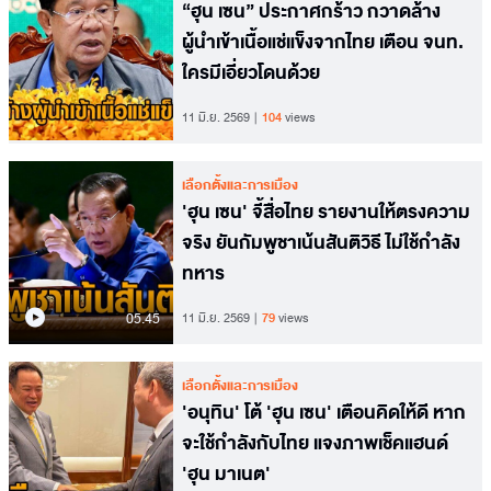
“ฮุน เซน” ประกาศกร้าว กวาดล้าง
ผู้นำเข้าเนื้อแช่แข็งจากไทย เตือน จนท.
ใครมีเอี่ยวโดนด้วย
11 มิ.ย. 2569
104
views
เลือกตั้งและการเมือง
'ฮุน เซน' จี้สื่อไทย รายงานให้ตรงความ
จริง ยันกัมพูชาเน้นสันติวิธี ไม่ใช้กำลัง
ทหาร
05.45
11 มิ.ย. 2569
79
views
เลือกตั้งและการเมือง
'อนุทิน' โต้ 'ฮุน เซน' เตือนคิดให้ดี หาก
จะใช้กำลังกับไทย แจงภาพเช็คแฮนด์
'ฮุน มาเนต'