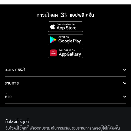
ดาวน์โหลด
แอปพลิเคชั่น
ละคร / ซีรีส์
ละคร/ซีรีส์
รายการ
ซีรีส์นานาชาติ
รายการทั้งหมด
ข่าว
การ์ตูน & เกม
ข่าวทั้งหมด
LIVE
รายการข่าว
ทีวีออนไลน์
เว็บไซต์นี้ใช้คุกกี้
เกี่ยวกับเรา
เว็บไซต์นี้ใช้คุกกี้เพื่อวัตถุประสงค์ในการปรับปรุงประสบการณ์ของผู้ใช้ให้ดียิ่งขึ้น
ข่าวประชาสัมพันธ์