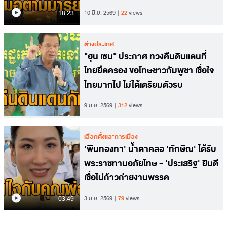
18.23
10 มิ.ย. 2569
22
views
ต่างประเทศ
"ฮุน เซน" ประกาศ ทวงคืนดินแดนที่
ไทยยึดครอง ขอโทษชาวกัมพูชา เชื่อใจ
ไทยมากไป ไม่ได้เตรียมตัวรบ
9 มิ.ย. 2569
312
views
เลือกตั้งและการเมือง
'พินทองทา' น้ำตาคลอ 'ทักษิณ' ได้รับ
พระราชทานอภัยโทษ - 'ประเสริฐ' ยินดี
เชื่อไม่ก้าวก่ายงานพรรค
03.49
3 มิ.ย. 2569
79
views