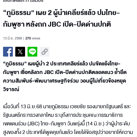
เลือกตั้งและการเมือง
“ภูมิธรรม” เผย 2 ผู้นำเคลียร์แล้ว ปมไทย-
กัมพูชา หลังถก JBC เปิด-ปิดด่านปกติ
13 มิ.ย. 2568
270
views
“ภูมิธรรม” เผยผู้นำ 2 ประเทศเคลียร์แล้ว ปมขัดแย้งไทย-
กัมพูชา เชื่อหลังถก JBC เปิด-ปิดด่านปกติตลอดแนว ย้ำยึด
ความสัมพันธ์-พัฒนาเศรษฐกิจร่วม วอนผู้ไม่เกี่ยวข้องหยุด
วิจารณ์
เมื่อวันที่ 13 มิ.ย.68 นายภูมิธรรม เวชยชัย รองนายกรัฐมนตรี และ
รัฐมนตรีกระทรวงกลาโหม ระบุถึงการประชุมคณะกรรมาธิการ
เขตแดนร่วม (JBC) ไทย-กัมพูชา วันพรุ่งนี้ (14 มิ.ย.) ว่าผู้นำระดับ
สูงของทั้ง 2 ประเทศได้พูดคุยกันแล้ว โดยได้ข้อสรุปว่าอยากให้ความ