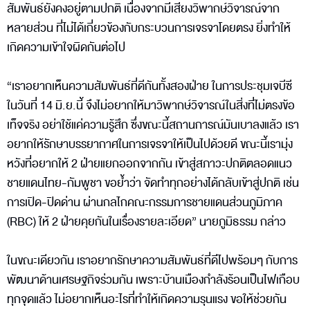
สัมพันธ์ยังคงอยู่ตามปกติ เนื่องจากมีเสียงวิพากษ์วิจารณ์จาก
หลายส่วน ที่ไม่ได้เกี่ยวข้องกับกระบวนการเจรจาโดยตรง ยิ่งทำให้
เกิดความเข้าใจผิดกันต่อไป
“เราอยากเห็นความสัมพันธ์ที่ดีกันทั้งสองฝ่าย ในการประชุมเจบีซี
ในวันที่ 14 มิ.ย.นี้ จึงไม่อยากให้มาวิพากษ์วิจารณ์ในสิ่งที่ไม่ตรงข้อ
เท็จจริง อย่าใช้แค่ความรู้สึก ซึ่งขณะนี้สถานการณ์มันเบาลงแล้ว เรา
อยากให้รักษาบรรยากาศในการเจรจาให้เป็นไปด้วยดี ขณะนี้เรามุ่ง
หวังที่อยากให้ 2 ฝ่ายแยกออกจากกัน เข้าสู่สภาวะปกติตลอดแนว
ชายแดนไทย-กัมพูชา ขอย้ำว่า จัดทำทุกอย่างได้กลับเข้าสู่ปกติ เช่น
การเปิด-ปิดด่าน ผ่านกลไกคณะกรรมการชายแดนส่วนภูมิภาค
(RBC) ให้ 2 ฝ่ายคุยกันในเรื่องรายละเอียด” นายภูมิธรรม กล่าว
ในขณะเดียวกัน เราอยากรักษาความสัมพันธ์ที่ดีไปพร้อมๆ กับการ
พัฒนาด้านเศรษฐกิจร่วมกัน เพราะบ้านเมืองกำลังร้อนเป็นไฟเกือบ
ทุกจุดแล้ว ไม่อยากเห็นอะไรที่ทำให้เกิดความรุนแรง ขอให้ช่วยกัน