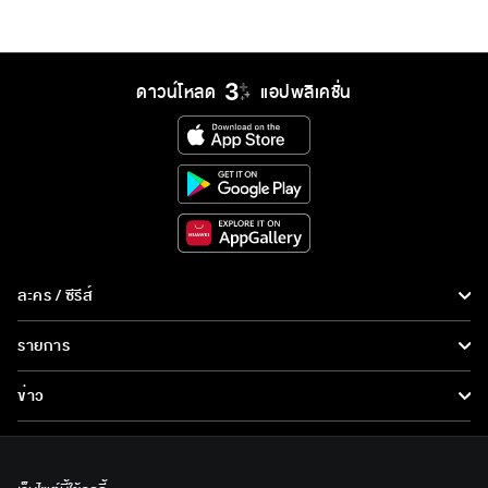
ดาวน์โหลด
แอปพลิเคชั่น
ละคร / ซีรีส์
ละคร/ซีรีส์
รายการ
ซีรีส์นานาชาติ
รายการทั้งหมด
ข่าว
การ์ตูน & เกม
ข่าวทั้งหมด
LIVE
รายการข่าว
ทีวีออนไลน์