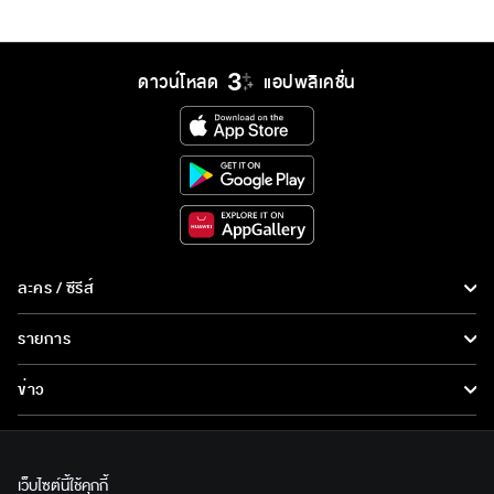
ดาวน์โหลด
แอปพลิเคชั่น
ละคร / ซีรีส์
ละคร/ซีรีส์
รายการ
ซีรีส์นานาชาติ
รายการทั้งหมด
ข่าว
การ์ตูน & เกม
ข่าวทั้งหมด
LIVE
รายการข่าว
ทีวีออนไลน์
เว็บไซต์นี้ใช้คุกกี้
เกี่ยวกับเรา