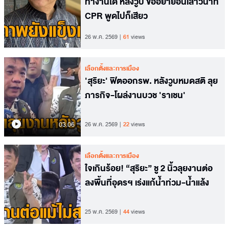
ทำงานได้ หลังวูบ ขออย่าย้อนเล่าวินาที
CPR พูดไปก็เสียว
26 พ.ค. 2569
61
views
เลือกตั้งและการเมือง
'สุริยะ' ฟิตออกรพ. หลังวูบหมดสติ ลุย
ภารกิจ-โผล่งานบวช 'ราเชน'
03.06
26 พ.ค. 2569
22
views
เลือกตั้งและการเมือง
ใจเกินร้อย! “สุริยะ” ชู 2 นิ้วลุยงานต่อ
ลงพื้นที่อุดรฯ เร่งแก้น้ำท่วม-น้ำแล้ง
25 พ.ค. 2569
44
views