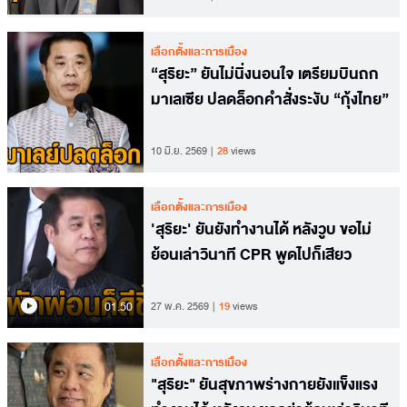
เลือกตั้งและการเมือง
“สุริยะ” ยันไม่นิ่งนอนใจ เตรียมบินถก
มาเลเซีย ปลดล็อกคำสั่งระงับ “กุ้งไทย”
10 มิ.ย. 2569
28
views
เลือกตั้งและการเมือง
'สุริยะ' ยันยังทำงานได้ หลังวูบ ขอไม่
ย้อนเล่าวินาที CPR พูดไปก็เสียว
01.50
27 พ.ค. 2569
19
views
เลือกตั้งและการเมือง
"สุริยะ" ยันสุขภาพร่างกายยังแข็งแรง