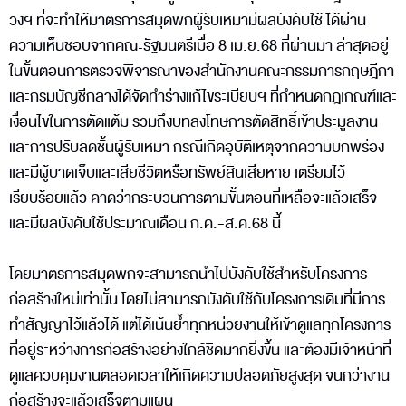
วงฯ ที่จะทำให้มาตรการสมุดพกผู้รับเหมามีผลบังคับใช้ ได้ผ่าน
ความเห็นชอบจากคณะรัฐมนตรีเมื่อ 8 เม.ย.68 ที่ผ่านมา ล่าสุดอยู่
ในขั้นตอนการตรวจพิจารณาของสำนักงานคณะกรรมการกฤษฎีกา
และกรมบัญชีกลางได้จัดทำร่างแก้ไขระเบียบฯ ที่กำหนดกฎเกณฑ์และ
เงื่อนไขในการตัดแต้ม รวมถึงบทลงโทษการตัดสิทธิ์เข้าประมูลงาน
และการปรับลดชั้นผู้รับเหมา กรณีเกิดอุบัติเหตุจากความบกพร่อง
และมีผู้บาดเจ็บและเสียชีวิตหรือทรัพย์สินเสียหาย เตรียมไว้
เรียบร้อยแล้ว คาดว่ากระบวนการตามขั้นตอนที่เหลือจะแล้วเสร็จ
และมีผลบังคับใช้ประมาณเดือน ก.ค.-ส.ค.68 นี้
โดยมาตรการสมุดพกจะสามารถนำไปบังคับใช้สำหรับโครงการ
ก่อสร้างใหม่เท่านั้น โดยไม่สามารถบังคับใช้กับโครงการเดิมที่มีการ
ทำสัญญาไว้แล้วได้ แต่ได้เน้นย้ำทุกหน่วยงานให้เข้าดูแลทุกโครงการ
ที่อยู่ระหว่างการก่อสร้างอย่างใกล้ชิดมากยิ่งขึ้น และต้องมีเจ้าหน้าที่
ดูแลควบคุมงานตลอดเวลาให้เกิดความปลอดภัยสูงสุด จนกว่างาน
ก่อสร้างจะแล้วเสร็จตามแผน